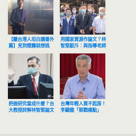
【離台港人坦白講番外
用國家資源作論文？林
篇】見到煙霧就想逃
智堅駁斥：與指導老師
香港紀實攝影家高仲
共同參與研究計畫
明：我心跳很快，仍有
害怕的感覺
把做研究當成什麼？台
台灣年輕人買不起房！
大教授詳解林智堅論文
李顯龍「狠戳痛點」
案 陳明通有這「最大
網淚嘆：無法反駁
問題」