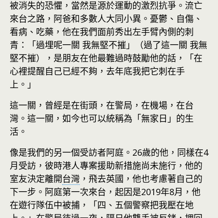
被消失的恐懼，當然是源於運動的激烈抗爭。流亡
來台之路，阿爸和多數人大同小異。憂鬱、自傷、
看病、吃藥，他在我們面前秀出左手臂內側的刺
青：「過埋呢一關 我無堅不摧」（過了這一關 我無
堅不摧），是朋友在他最難過時鼓勵他的話，「在
心裡提醒自己已經不夠，去年底我把它刺在手
上。」
這一關，曾經是在街頭，在警局，在機場，在台
灣。這一關，如今也可以統稱為「無家日」的生
活。
像是我們的另一個受訪者阿庭。26歲的他，同樣在4
月受訪，彼時港人專案援助新措施尚未施行，他的
室友決定離開
台灣
，飛去英國，他也考慮著自己的
下一步。阿庭第一次來台，起因是2019年8月，他
在遊行隊伍中被捕，「四、五個警察把我壓在地