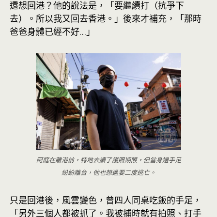
還想回港？他的說法是，「要繼續打（抗爭下
去）。所以我又回去香港。」後來才補充，「那時
爸爸身體已經不好…」
阿庭在離港前，特地去續了護照期限，但當身邊手足
紛紛離台，他也想過要二度逃亡。
只是回港後，風雲變色，曾四人同桌吃飯的手足，
「另外三個人都被抓了。我被捕時就有拍照、打手