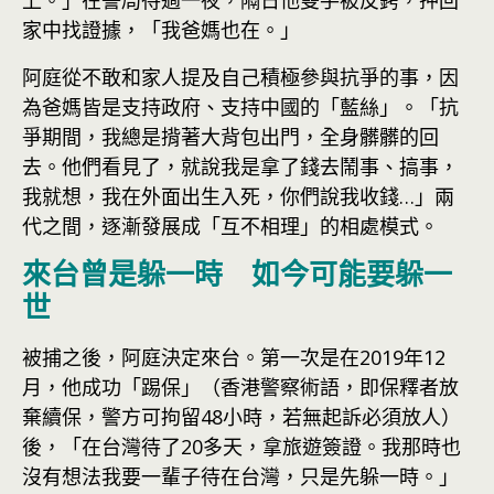
上。」在警局待過一夜，隔日他雙手被反銬，押回
家中找證據，「我爸媽也在。」
阿庭從不敢和家人提及自己積極參與抗爭的事，因
為爸媽皆是支持政府、支持中國的「藍絲」。「抗
爭期間，我總是揹著大背包出門，全身髒髒的回
去。他們看見了，就說我是拿了錢去鬧事、搞事，
我就想，我在外面出生入死，你們說我收錢…」兩
代之間，逐漸發展成「互不相理」的相處模式。
來台曾是躲一時 如今可能要躲一
世
被捕之後，阿庭決定來台。第一次是在2019年12
月，他成功「踢保」（香港警察術語，即保釋者放
棄續保，警方可拘留48小時，若無起訴必須放人）
後，「在台灣待了20多天，拿旅遊簽證。我那時也
沒有想法我要一輩子待在台灣，只是先躲一時。」