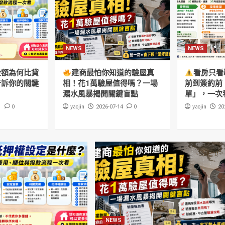
NEWS
NEWS
金額為何比貸
建商最怕你知道的驗屋真
看房只看
告訴你的關鍵
相！花1萬驗屋值得嗎？一場
前到簽約前
漏水風暴揭開關鍵盲點
單」，一次
0
yaojin
0
yaojin
1
2026-07-14
20
NEWS