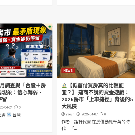
NEWS
4月調查揭「台股＋房
【低首付買房真的比較便
盾現象：信心轉弱、
宜？】 建商不說的資金遊戲：
停留
2026房市「上車捷徑」背後的5
大風險
0
26-04-24
代書
台灣...
yaojin
0
2026-04-07
作者：鉅軒代書 在房價動輒千萬的時
代，「...