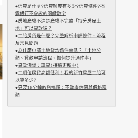
●
信貸是什麼?信貸額度有多少?信貸條件?揭
露銀行不會說的關鍵數字
●
房地產權不清楚產權不完整「持分房屋土
地」可以貸款嗎？
●
二胎房貸是什麼？完整解析申請條件、流程
及常見問題
●
為什麼申請土地貸款過件率低？「土地分
類、貸款申請流程、如何提升過件率」
●
貸款淺談：車貸(持續更新中)
●
二順位房貸高額低利！我的新竹房屋二胎可
以貸多少?
●
只要10分鐘教您搞懂：不動產估價與價格種
類