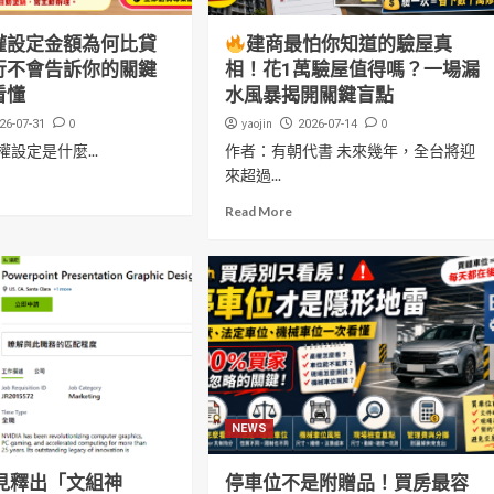
權設定金額為何比貸
建商最怕你知道的驗屋真
行不會告訴你的關鍵
相！花1萬驗屋值得嗎？一場漏
看懂
水風暴揭開關鍵盲點
0
yaojin
0
26-07-31
2026-07-14
設定是什麼...
作者：有朝代書 未來幾年，全台將迎
來超過...
Read More
NEWS
見釋出「文組神
停車位不是附贈品！買房最容