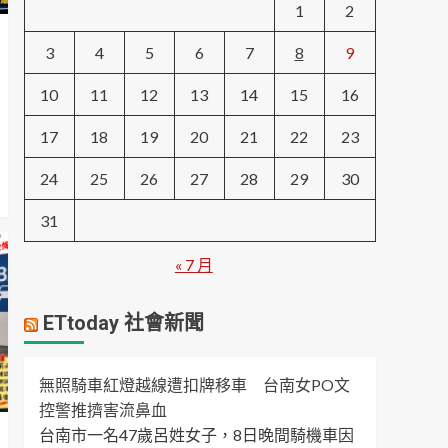
1
2
NEWS
輝達罕見釋出「文組神
3
4
5
6
7
8
9
缺」！NVIDIA 台北徵亞
太藝術總監，10年資歷、
10
11
12
13
14
15
16
5
AI能力成關鍵，工作內容
一次看
17
18
19
20
21
22
23
24
25
26
27
28
29
30
31
« 7 月
ETtoday 社會新聞
無照騎車紅燈越線遭扣牌移車 台南女PO文
控警推擠害流鼻血
台南市一名47歲呂姓女子，8日晚間騎機車因