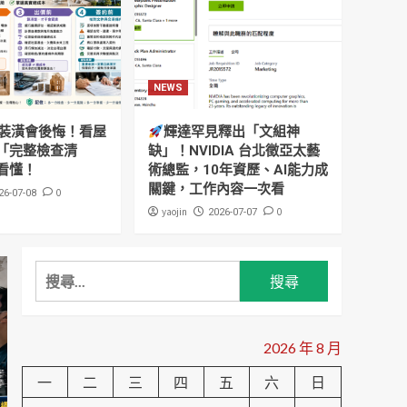
AI能力成關鍵，工作內容
一次看
NEWS
預售屋工程進度怎麼查？
5大查詢管道｜停工、工
程款、建照使照完整判斷
NEWS
1
攻略
裝潢會後悔！看屋
輝達罕見釋出「文組神
NEWS
「完整檢查清
缺」！NVIDIA 台北徵亞太藝
房貸抵押權設定金額為何
看懂！
術總監，10年資歷、AI能力成
比貸款高？銀行不會告訴
關鍵，工作內容一次看
你的關鍵機制一次看懂
0
26-07-08
2
yaojin
0
2026-07-07
NEWS
建商最怕你知道的驗屋
真相！花1萬驗屋值得
搜
嗎？一場漏水風暴揭開關
尋
3
鍵盲點
關
鍵
NEWS
2026 年 8 月
看房只看裝潢會後悔！
字:
看屋前到簽約前「完整檢
一
二
三
四
五
六
日
查清單」，一次看懂！
4