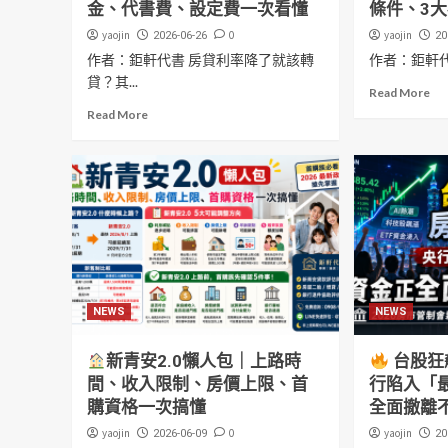
金、代書費、設定費一次看懂
條件、3
yaojin
0
yaojin
2026-06-26
20
作者：鉅軒代書 房貸利率降了就該轉
作者：鉅軒
貸？其...
Read More
Read More
NEWS
NEWS
新青安2.0懶人包｜上路時
台股狂
間、收入限制、房價上限、首
行陷入「
購資格一次搞懂
全面撤離
yaojin
0
yaojin
2026-06-09
20