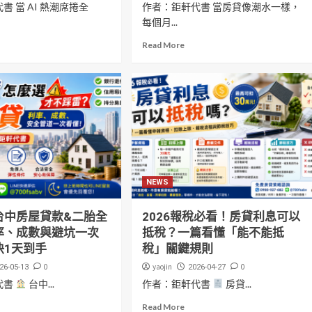
書 當 AI 熱潮席捲全
作者：鉅軒代書 當房貸像潮水一樣，
每個月...
Read More
NEWS
 台中房屋貸款&二胎全
2026報稅必看！房貸利息可以
率、成數與避坑一次
抵稅？一篇看懂「能不能抵
快1天到手
稅」關鍵規則
0
yaojin
0
26-05-13
2026-04-27
代書
台中...
作者：鉅軒代書
房貸...
Read More