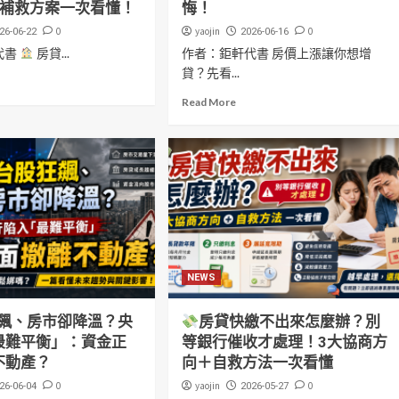
大補救方案一次看懂！
悔！
0
yaojin
0
26-06-22
2026-06-16
代書
房貸...
作者：鉅軒代書 房價上漲讓你想增
貸？先看...
Read More
NEWS
飆、房市卻降溫？央
房貸快繳不出來怎麼辦？別
最難平衡」：資金正
等銀行催收才處理！3大協商方
不動產？
向＋自救方法一次看懂
0
yaojin
0
26-06-04
2026-05-27