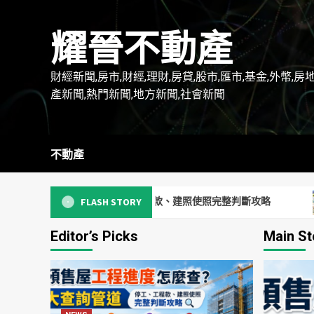
Skip
to
耀晉不動產
content
財經新聞,房市,財經,理財,房貸,股市,匯市,基金,外幣,房
產新聞,熱門新聞,地方新聞,社會新聞
不動產
｜停工、工程款、建照使照完整判斷攻略
房貸抵押權設定
FLASH STORY
Editor’s Picks
Main St