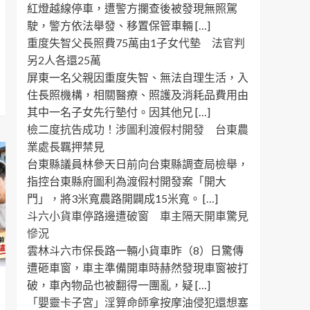
紅燈越線停車，遭警方攔查後被發現無照駕
駛，警方依法舉發、移置保管車輛 […]
重度失智父長照費75萬由1子女代墊 法官判
另2人各還25萬
屏東一名父親因重度失智、無法自理生活，入
住長照機構，相關醫療、照護及消耗品費用由
其中一名子女先行墊付。因其他兄 […]
檢二度抗告成功！涉圖利渡假村開發 台東農
業處長羈押禁見
台東縣議員林參天日前向台東縣調查局檢舉，
指控台東縣府圖利為渡假村開發案「開大
門」，將3米寬農路開闢成15米寬。 […]
斗六小貨車停路邊遭破窗 車主隔天開車驚見
慘況
雲林斗六市保長路一輛小貨車昨（8）日驚傳
遭砸車窗，車主準備開車時赫然發現車窗被打
破，車內物品也被翻得一團亂，疑 […]
「嬰靈卡子宮」淫算命師拿按摩油侵犯還想塞