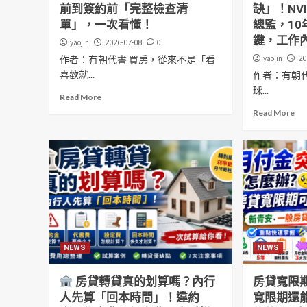
前到簽約前「完整檢查清
缺」！NV
單」，一次看懂！
總監，10
鍵，工作
yaojin
0
2026-07-08
作者：有朝代書 買房，從來不是「看
yaojin
20
喜歡就...
作者：有朝代
球...
Read More
Read More
NEWS
NEWS
房貸轉貸真的划算嗎？內行
房貸寬限
人先算「回本時間」！違約
寬限期還