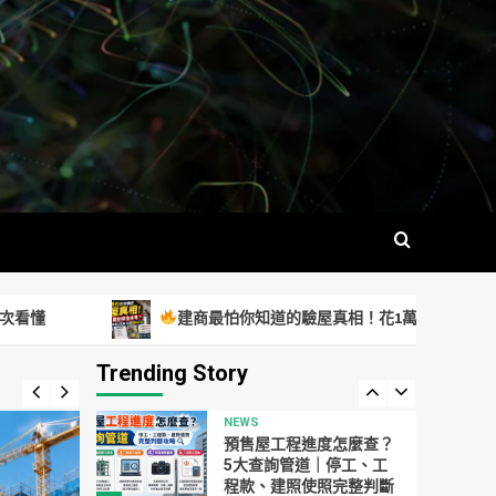
你的關鍵機制一次看懂
2
NEWS
建商最怕你知道的驗屋
真相！花1萬驗屋值得
嗎？一場漏水風暴揭開關
3
鍵盲點
NEWS
看房只看裝潢會後悔！
看屋前到簽約前「完整檢
查清單」，一次看懂！
4
NEWS
建商最怕你知道的驗屋真相！花1萬驗屋值得嗎？一場漏水風暴揭開
輝達罕見釋出「文組神
缺」！NVIDIA 台北徵亞
太藝術總監，10年資歷、
Trending Story
5
AI能力成關鍵，工作內容
一次看
NEWS
預售屋工程進度怎麼查？
5大查詢管道｜停工、工
程款、建照使照完整判斷