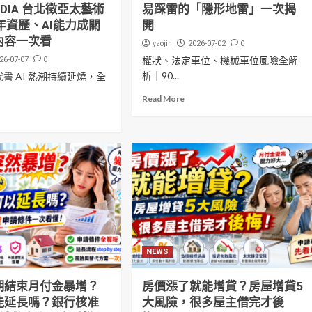
IDIA 台北徵亞太藝術
易踩雷的「隱形地雷」一次揭
年資歷、AI能力成關
開
內容一次看
yaojin
0
2026-07-02
0
權狀、法定車位、機械車位風險全解
26-07-07
析｜90...
書 AI 熱潮持續延燒，全
Read More
NEWS
期結束月付金暴增？
房價漲了就能增貸？房屋增貸5
能延長嗎？銀行核准
大風險，很多屋主借完才後