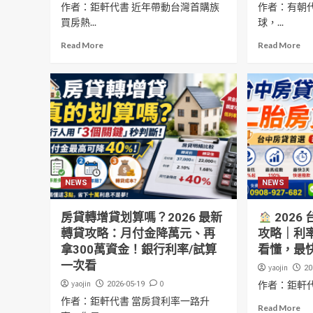
作者：鉅軒代書 近年帶動台灣首購族
作者：有朝代
買房熱...
球，...
Read More
Read More
NEWS
NEWS
房貸轉增貸划算嗎？2026 最新
2026
轉貸攻略：月付金降萬元、再
攻略｜利
拿300萬資金！銀行利率/試算
看懂，最
一次看
yaojin
20
yaojin
0
作者：鉅軒
2026-05-19
作者：鉅軒代書 當房貸利率一路升
Read More