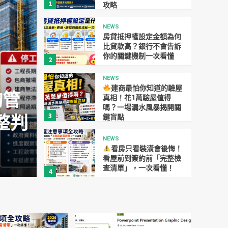
1
攻略
NEWS
房貸抵押權設定金額為何
比貸款高？銀行不會告訴
你的關鍵機制一次看懂
2
NEWS
建商最怕你知道的驗屋
詢管
真相！花1萬驗屋值得
NEWS
嗎？一場漏水風暴揭開關
3
整判
房貸抵押權設定金額為
鍵盲點
NEWS
銀行不會告訴你的關鍵
看房只看裝潢會後悔！
看屋前到簽約前「完整檢
yaojin
0
2026-07-31
查清單」，一次看懂！
4
NEWS
輝達罕見釋出「文組神
缺」！NVIDIA 台北徵亞
太藝術總監，10年資歷、
5