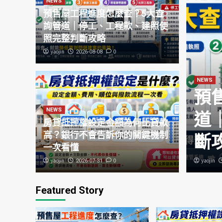
NEWS
預售屋工程進度怎麼查？5大查
詢管道｜停工、工程款、建照使
照完整判斷攻略
yaojin
0
2026-08-08
出「文組神缺」！
NEWS
台北徵亞太藝術總監，10年
預
NEWS
力成關鍵，工作內容一次
道
房貸抵押權設定金額為何比貸款
高？銀行不會告訴你的關鍵機制
斷
一次看懂
yaojin
0
yaojin
2026-07-31
Featured Story