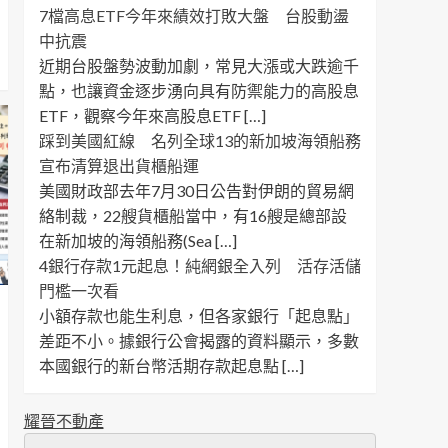
7檔高息ETF今年來績效打敗大盤 台股動盪
中抗震
近期台股盤勢波動加劇，常見大漲或大跌逾千
點，也讓資金逐步湧向具有防禦能力的高股息
ETF，觀察今年來高股息ETF […]
踩到美國紅線 名列全球13的新加坡海領船務
宣布清算退出貨櫃船運
美國財政部去年7月30日公告對伊朗的貿易網
絡制裁，22艘貨櫃船當中，有16艘是總部設
在新加坡的海領船務(Sea […]
4銀行存款1元起息！純網銀全入列 活存活儲
門檻一次看
小額存款也能生利息，但各家銀行「起息點」
差距不小。據銀行公會揭露的資料顯示，多數
本國銀行的新台幣活期存款起息點 […]
耀晉不動產