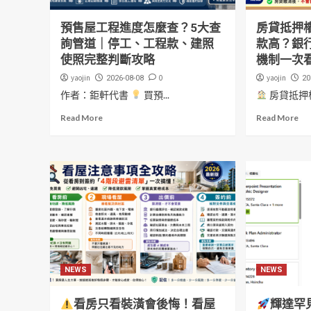
預售屋工程進度怎麼查？5大查
房貸抵押
詢管道｜停工、工程款、建照
款高？銀
使照完整判斷攻略
機制一次
yaojin
0
yaojin
2026-08-08
20
作者：鉅軒代書
買預...
房貸抵押權
Read More
Read More
NEWS
NEWS
看房只看裝潢會後悔！看屋
輝達罕