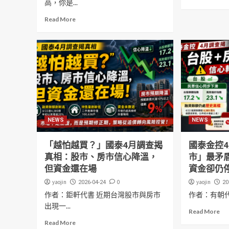
高，你是...
Read More
NEWS
NEWS
「越怕越買？」國泰4月調查揭
國泰金控
真相：股市、房市信心降溫，
市」最矛
但資金還在場
資金卻仍
yaojin
0
yaojin
2026-04-24
20
作者：鉅軒代書 近期台灣股市與房市
作者：有朝
出現一...
Read More
Read More