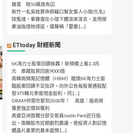
雞蛋 賠50萬換免囚
新竹一名吳姓算命師藉口幫女客人小瑄(化名)
除冤魂，拿雞蛋在小瑄下體滾來滾去，並用按
摩油指侵她得逞，還聲稱「嬰靈 […]
ETtoday 財經新聞
SK海力士股東回饋挨轟！新規模上看2.3兆
元 庫藏股買回逾9000億
南韓高頻寬記憶體（HBM）龍頭SK海力士面
臨股東回饋不足批評，向外公告每股普通股配
發375韓元季度現金股利，同 […]
DRAM供需吃緊到2030年！ 高盛：廠商將
獲更強定價與獲利
高盛亞洲首爾分部交易員Justin Park近日指
出，南韓股市近期劇烈震盪，使投資人對記憶
體晶片產業的基本面預 […]