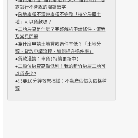
●
信貸是什麼?信貸額度有多少?信貸條件?揭
露銀行不會說的關鍵數字
●
房地產權不清楚產權不完整「持分房屋土
地」可以貸款嗎？
●
二胎房貸是什麼？完整解析申請條件、流程
及常見問題
●
為什麼申請土地貸款過件率低？「土地分
類、貸款申請流程、如何提升過件率」
●
貸款淺談：車貸(持續更新中)
●
二順位房貸高額低利！我的新竹房屋二胎可
以貸多少?
●
只要10分鐘教您搞懂：不動產估價與價格種
類