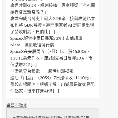
廣達才剛GDR、緯創接棒 專家釋疑「老AI開
槓桿會是新常態？」
廣達完成台灣史上最大GDR案，接著緯創也宣
布也將 GDR 募資。翻開兩家老 AI 是同步出現
了營收創高、負債比 […]
SpaceX解禁後兩日暴漲23%！市值超車
Meta 逼近收復發行價
SpaceX在美股周五（7日）以上漲15.83%、
133.11美元作收，連2個交易日反彈23%，市
值激增327 […]
「滑軌界台積電」 股后川湖揭密
股后「川湖」（2059）7日漲停收11110元，
引起市場關注。根據了解，川湖原是從家具配
件起家，後來打進AI供 […]
耀晉不動產