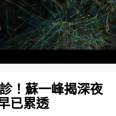
地
確診！蘇一峰揭深夜
早已累透