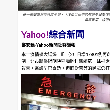
蘇一峰揭露深夜急診現場，「淒風苦雨中仍有許多民眾在
是真實第一線情
Yahoo!
綜合新聞
鄭安廷·Yahoo新聞社群編輯
本土疫情擴大延燒！昨（2）日增17801例再
例，
北市
聯醫陽明院區胸腔科醫師蘇一峰揭露
報告，醫護早已累透，但面對苦等的民眾仍打