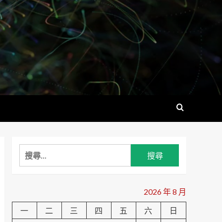
搜
尋
關
鍵
2026 年 8 月
字:
一
二
三
四
五
六
日