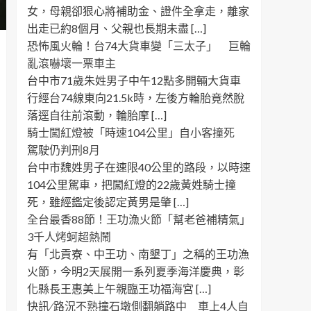
女，母親卻狠心將補助金、證件全拿走，離家
出走已約8個月、父親也長期未盡 […]
恐怖風火輪！台74大貨車變「三太子」 巨輪
亂滾嚇壞一票車主
台中市71歲朱姓男子中午12點多開輛大貨車
行經台74線東向21.5k時，左後方輪胎竟然脫
落逕自往前滾動，輪胎摩 […]
騎士闖紅燈被「時速104公里」自小客撞死
駕駛仍判刑8月
台中市魏姓男子在速限40公里的路段，以時速
104公里駕車，把闖紅燈的22歲黃姓騎士撞
死，雖經鑑定後認定黃男是肇 […]
全台最香88節！王功漁火節「幫老爸補精氣」
3千人烤蚵超熱鬧
有「北貢寮、中王功、南墾丁」之稱的王功漁
火節，今明2天展開一系列夏季海洋慶典，彰
化縣長王惠美上午親臨王功福海宮 […]
快訊 ∕ 路況不熟撞石墩側翻躺路中 車上4人自