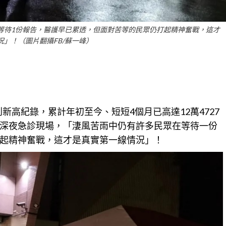
等待1份報告，醫護早已累透，但面對苦等的民眾仍打起精神奮戰，這才
況」！（圖片翻攝FB/蘇一峰）
創新高紀錄，累計年初至今、短短4個月已高達12萬4727
深夜急診現場，「淒風苦雨中仍有許多民眾在等待一份
起精神奮戰，這才是真實第一線情況」！