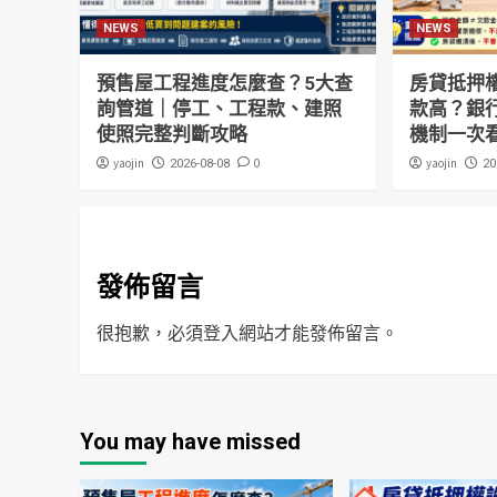
NEWS
NEWS
預售屋工程進度怎麼查？5大查
房貸抵押
詢管道｜停工、工程款、建照
款高？銀
使照完整判斷攻略
機制一次
yaojin
0
yaojin
2026-08-08
20
發佈留言
很抱歉，必須
登入
網站才能發佈留言。
You may have missed