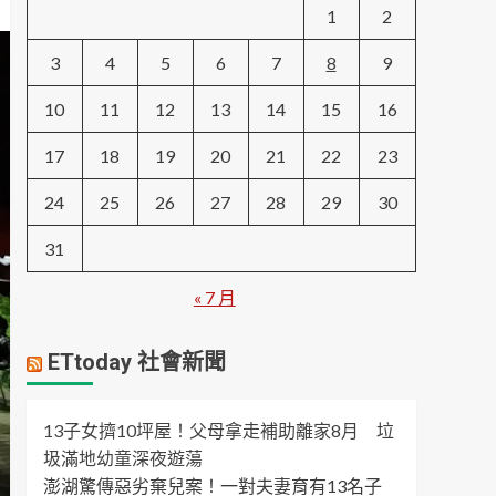
1
2
3
4
5
6
7
8
9
10
11
12
13
14
15
16
17
18
19
20
21
22
23
24
25
26
27
28
29
30
31
« 7 月
ETtoday 社會新聞
13子女擠10坪屋！父母拿走補助離家8月 垃
圾滿地幼童深夜遊蕩
澎湖驚傳惡劣棄兒案！一對夫妻育有13名子