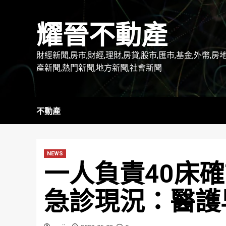
Skip
to
耀晉不動產
content
財經新聞,房市,財經,理財,房貸,股市,匯市,基金,外幣,房
產新聞,熱門新聞,地方新聞,社會新聞
不動產
NEWS
一人負責40床
急診現況：醫護