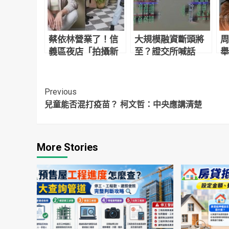
蔡依林營業了！信
大規模融資斷頭將
周
義區夜店「拍攝新
至？證交所喊話
舉
計畫影片」網友目
「勿聽信市場流
照
擊驚：本人正到翻
言」
掉
Continue
Previous
兒童能否混打疫苗？ 柯文哲：中央應講清楚
Reading
More Stories