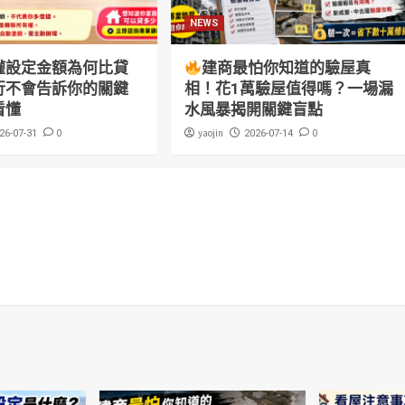
NEWS
權設定金額為何比貸
建商最怕你知道的驗屋真
行不會告訴你的關鍵
相！花1萬驗屋值得嗎？一場漏
看懂
水風暴揭開關鍵盲點
0
yaojin
0
26-07-31
2026-07-14