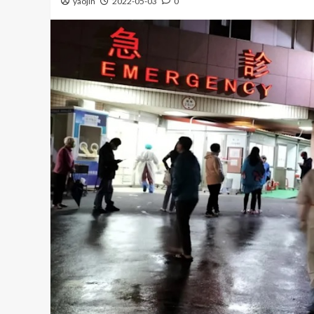
yaojin
2022-05-03
0