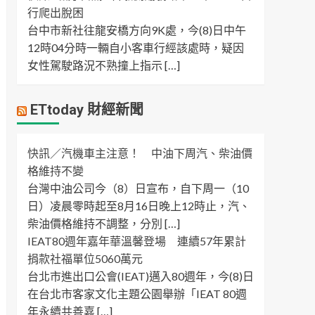
行爬出脫困
台中市新社往龍安橋方向9K處，今(8)日中午
12時04分時一輛自小客車行經該處時，疑因
女性駕駛路況不熟撞上指示 […]
ETtoday 財經新聞
快訊／汽機車主注意！ 中油下周汽、柴油價
格維持不變
台灣中油公司今（8）日宣布，自下周一（10
日）凌晨零時起至8月16日晚上12時止，汽、
柴油價格維持不調整，分別 […]
IEAT80週年嘉年華溫馨登場 連續57年累計
捐款社福單位5060萬元
台北市進出口公會(IEAT)邁入80週年，今(8)日
在台北市客家文化主題公園舉辦「IEAT 80週
年永續共善嘉 […]