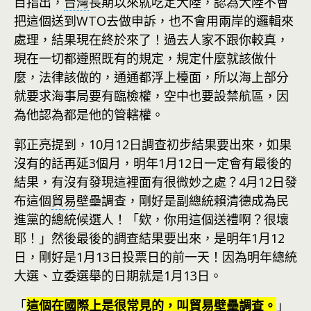
目指出，
台灣
長期以來就吃定大陸，認為大陸不會
把這個送到WTO去做申訴，也不會用兩岸的邏輯來
處理，結果現在終於來了！過去人家不跟你較真，
現在一切都遵照既有的規定，規定什麼就該做什
麼，法律該做的，通通都浮上檯面，所以海上部分
就要求海事局要有臨檢權，空中也要設禁航區，因
為他認為都是他的管轄權。
郭正亮提到，10月12日調查初步結果要出來，如果
沒有的話再延3個月，明年1月12日一定會有最後的
結果，有沒有發現這裡面有很微妙之處？4月12日發
布這個
貿易
壁壘調查，剛好是副總統賴清德成為民
進黨的總統候選人！「欸，你用這個送禮啊？很壞
耶！」然後最後的調查結果要出來，是明年1月12
日，剛好是1月13日投票日的前一天！因為明年總統
大選、立委選舉的日期就是1月13日。
「
這個在國際上是很常見的，叫貿易壁壘調查。
」