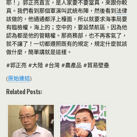
耶！」郭正亮直言，是人家要不要當真，來跟你較
真。我們看到那個軍演叫武統布陣，然後看到
法律
該做的，他通通都浮上檯面，所以就要求海事局要
有臨檢權，海上的；空中的，要設禁航區，因為他
認為都是他的管轄權。那商務部，也不再客氣了，
就不讓了！一切都遵照既有的規定，規定什麼就該
做什麼，簡單講就是這樣。
#郭正亮 #大陸 #台灣 #農產品 #貿易壁壘
(
原始連結
)
Related Posts: