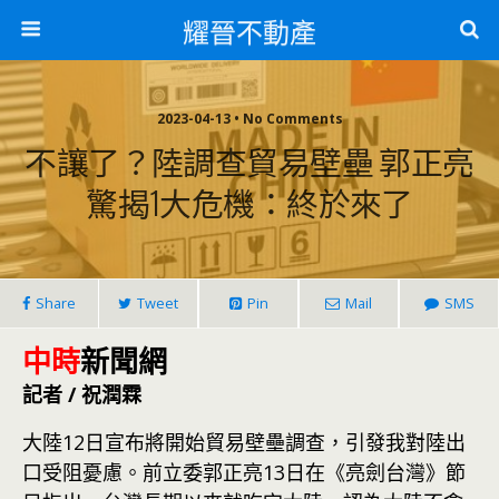
耀晉不動產
2023-04-13 • No Comments
不讓了？陸調查貿易壁壘 郭正亮
驚揭1大危機：終於來了
Share
Tweet
Pin
Mail
SMS
中時
新聞網
記者 / 祝潤霖
大陸12日宣布將開始貿易壁壘調查，引發我對陸出
口受阻憂慮。前立委郭正亮13日在《亮劍台灣》節