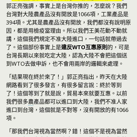
郭正亮強調，事實上是台灣你推的，怎麼說？我們
台灣對大陸農產品沒有開放是1066項，工業產品是
394項。尤其是農產品沒有開放，我們都沒有說明原
因，都是用檢疫當理由。所以我們王美花動不動就
講，這個我們規定不准大陸進口，一句話就帶過去
了。這個部份事實上是
違反WTO互惠原則
的，可是
台灣長期以來就吃定大陸，認為大陸不會把這個送
到WTO去做申訴，也不會用兩岸的邏輯來處理。
「結果現在終於來了！」郭正亮指出，昨天在大陸
網路看到了很多發言，有很多留言說：終於等到
了！這個等到了就是說，貿易本來就要互惠。以前
我們很多
農
產品都可以進口到大陸，我們不准人家
進口到台灣，這個就是不對等，沒有開放的有1066
項。
「那我們台灣視為當然啊？錯！這個不是視為當然