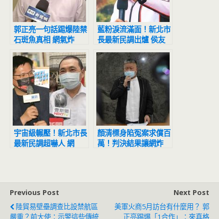
郭正亮一句話踢爆陸禁
藍粉淚流滿面！新北市
石斑魚真相 網氣炸
長最新民調出爐 侯友
了：當人民白癡？
宜超震撼
宇宙級輾壓！新北市長
顏清標身陷冤案求償百
最新民調超嚇人 網
萬！判決結果讓網炸
驚：滅亡計畫開始
鍋：官逼民反
Previous Post
Next Post
陸貿易壁壘調查比設禁航區
美軍火商5月訪台有什麼用？ 郭
嚴重？前大使：示警這些傳統
正亮踢爆「1合作」：來真格