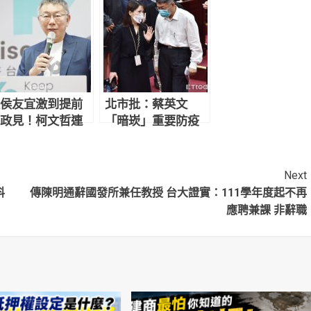
侯友宜激到提前
北市批：蔡英文
政見！柯文哲連
「暗崁」重要防疫
2天說明會傳將談
資訊、草菅人命
安樂死」
拋下數百萬人民
Next
料
傳陳明通辭國發所兼任教授 台大證實：111學年度起不再
應聘兼課 非辭職