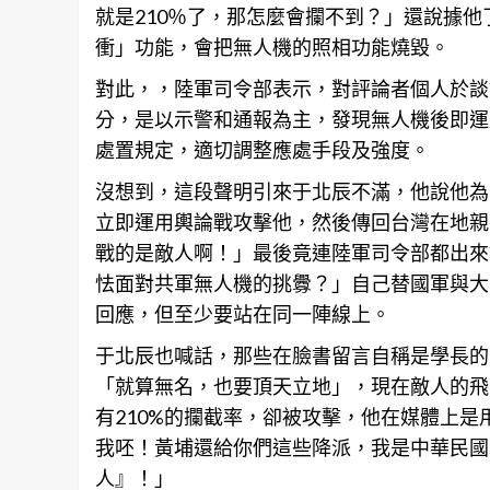
就是210％了，那怎麼會攔不到？」還說據
衝」功能，會把無人機的照相功能燒毀。
對此，，陸軍司令部表示，對評論者個人於談
分，是以示警和通報為主，發現無人機後即運
處置規定，適切調整應處手段及強度。
沒想到，這段聲明引來于北辰不滿，他說他為
立即運用
輿論
戰攻擊他，然後傳回台灣在地親
戰的是敵人啊！」最後竟連陸軍司令部都出來
怯面對共軍無人機的挑釁？」自己替國軍與大
回應，但至少要站在同一陣線上。
于北辰也喊話，那些在臉書留言自稱是學長的
「就算無名，也要頂天立地」，現在敵人的飛
有210%的攔截率，卻被攻擊，他在媒體上是
我呸！黃埔還給你們這些降派，我是中華民國
人』！」