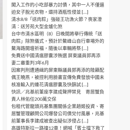
闖入工作的小吃部暴力討債，其中一人不僅逼
迫女子脫光衣物，還持酒瓶性侵並 […]
清水8/8「送肉粽」強碰王功漁火節？喪家澄
清：送芳苑大型金爐化煞
台中市清水區明（8）日晚間將舉行傳統「送
肉粽」除煞儀式，預計於鰲峰山自行車場外的
鰲海路開壇祈福，隨後以車輛將祭 […]
免費送中國清瘟膠囊涉賄選 屏東議員郭再添
妻二審重判3年6月
因案判刑遭通緝的屏東縣議員郭再添的陸籍配
偶王曉燕，被控利用臉書宣傳免費發放中國未
核准輸入的連花清瘟膠囊及快篩試 […]
快訊／兆基前董座李建成聲押禁見 寄居蟹負
責人林佑任200萬交保
包租代管龍頭兆基集團關係企業趙姬投資、寄
居蟹管理顧問公司爆發公司債兌付風暴，兆基
前董事長李建成被查出疑似涉侵占 […]
高雄特斯拉一路撞12車！網喊「賓士擋下救了