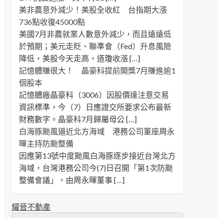
美非農意外減少！美股全收紅 台指期大漲
736點收復45000點
美國7月非農就業人數意外減少，而且遠遠低
於預期；美元走貶、聯準會（Fed）升息風險
降低，美股今天走高，道瓊收漲 […]
記憶體賺很大！ 晶豪科提前開獎7月賺進逾1
個股本
記憶體廠晶豪科（3006）因股價達注意交易
資訊標準，今（7）日應證交所要求公布最新
財務數字。晶豪科7月歸屬母公 […]
白海豚颱風逼近北方海域 港務公司董座周永
暉主持防颱整備
因應第13號中度颱風白海豚逐步接近台灣北方
海域，台灣港務公司今(7)日召開「第1次防颱
整備會議」，由周永暉董事 […]
耀晉不動產