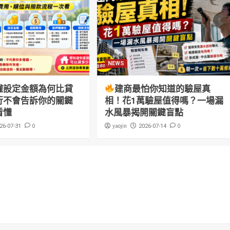
NEWS
權設定金額為何比貸
建商最怕你知道的驗屋真
行不會告訴你的關鍵
相！花1萬驗屋值得嗎？一場漏
看懂
水風暴揭開關鍵盲點
0
yaojin
0
26-07-31
2026-07-14