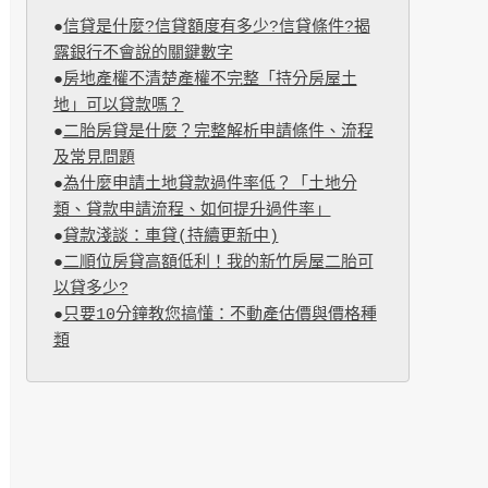
●
信貸是什麼?信貸額度有多少?信貸條件?揭
露銀行不會說的關鍵數字
●
房地產權不清楚產權不完整「持分房屋土
地」可以貸款嗎？
●
二胎房貸是什麼？完整解析申請條件、流程
及常見問題
●
為什麼申請土地貸款過件率低？「土地分
類、貸款申請流程、如何提升過件率」
●
貸款淺談：車貸(持續更新中)
●
二順位房貸高額低利！我的新竹房屋二胎可
以貸多少?
●
只要10分鐘教您搞懂：不動產估價與價格種
類