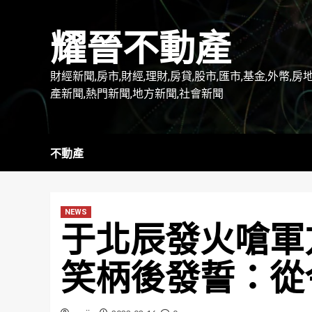
Skip
to
耀晉不動產
content
財經新聞,房市,財經,理財,房貸,股市,匯市,基金,外幣,房
產新聞,熱門新聞,地方新聞,社會新聞
不動產
NEWS
于北辰發火嗆軍
笑柄後發誓：從