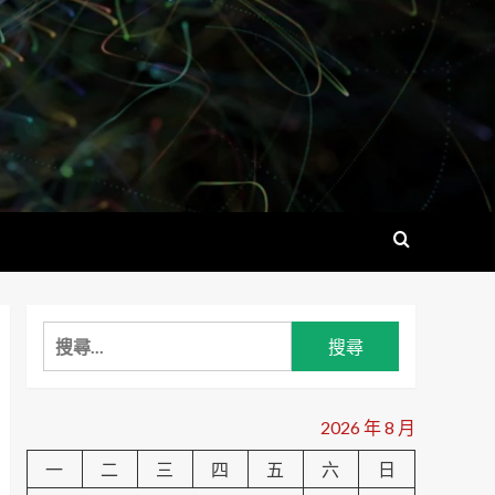
搜
尋
關
鍵
2026 年 8 月
字:
一
二
三
四
五
六
日