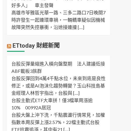
好多人」 車主發聲
高雄市苓雅區光華一路、三多二路口7日晚間7
時許發生一起連環車禍，一輛轎車疑似因機械
故障突然失控暴衝，沿途接連撞 […]
ETtoday 財經新聞
台股反彈量縮進入橫向盤整期 法人建議低接
ABF載板3族群
台股反彈回到4萬4千點水位，未來到底是良性
修正，或是AI泡沫化趨勢轉變？玉山科技島基
金經理人林哲宇指出，台股與 […]
台股主動式ETF大車拼！僅3檔單周漲逾
10% 00992A居冠
台股大盤上沖下洗，千點震盪行情常見，加權
指數本周反彈上漲2.57%，22檔主動式台股
ETF抗震追漲，其中有21 […]