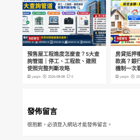
NEWS
NEWS
預售屋工程進度怎麼查？5大查
房貸抵押
詢管道｜停工、工程款、建照
款高？銀
使照完整判斷攻略
機制一次
yaojin
0
yaojin
2026-08-08
20
發佈留言
很抱歉，必須
登入
網站才能發佈留言。