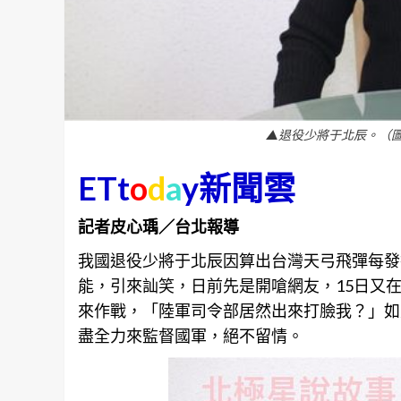
▲退役少將于北辰。（圖／
ETt
o
d
a
y新聞雲
記者皮心瑀／台北報導
我國退役少將于北辰因算出台灣天弓飛彈每發
能，引來訕笑，日前先是開嗆網友，15日又
來作戰，「陸軍司令部居然出來打臉我？」如
盡全力來監督國軍，絕不留情。