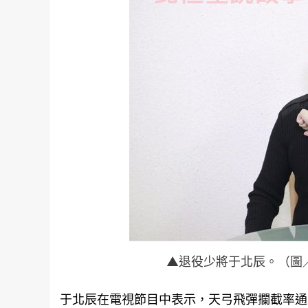
▲退役少將于北辰。（圖／
于北辰在電視節目中表示，天弓飛彈攔截率通