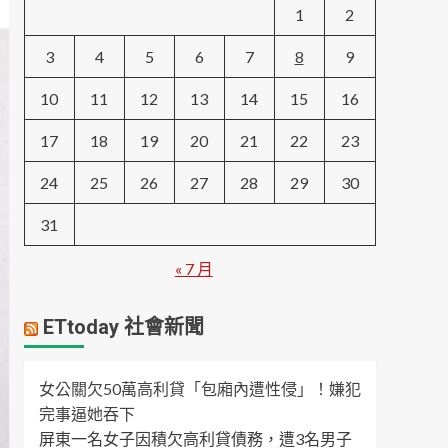
1
2
3
4
5
6
7
8
9
10
11
12
13
14
15
16
17
18
19
20
21
22
23
24
25
26
27
28
29
30
31
« 7 月
ETtoday 社會新聞
女公關欠50萬高利貸「包廂內遭性侵」！嫌犯
完事逼她吞下
屏東一名女子因積欠高利貸債務，遭3名男子