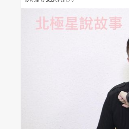
yaojin
2022-08-16
0