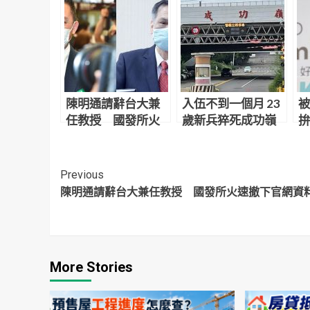
陳明通請辭台大兼
入伍不到一個月 23
被
任教授 國發所火
歲新兵猝死成功嶺
拚
速撤下官網資料
辦
「
Continue
Previous
陳明通請辭台大兼任教授 國發所火速撤下官網資
Reading
More Stories