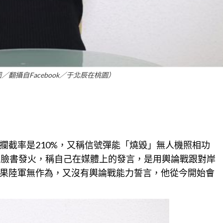
翻攝自Facebook／于北辰在桃園）
攔截率是210%，又稱信號彈能「燒毀」無人機照相功
在臉書發火，稱自己在媒體上的發言，是用
輿論
戰跟對岸
果陸軍無作為，又沒有
輿論
戰能力誓言，他從今開始會