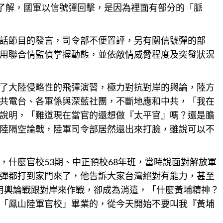
他了解，國軍以信號彈回擊，是因為裡面有部分的「脈
話節目的發言，司令部不便置評，另有關信號彈的部
用聯合情監偵掌握動態，並依敵情威脅程度及突發狀況
了大陸侵略性的飛彈演習，極力對抗對岸的輿論，陸方
共電台、各軍係與深藍社團，不斷地應和中共，「我在
說明，「難道現在當官的還想做『太平官』嗎？還是膽
陸隔空論戰，陸軍司令部居然還出來打臉，雖說可以不
，什麼官校53期、中正預校68年班，當時說面對解放軍
彈都打到家門來了，他告訴大家台灣絕對有能力，甚至
用
輿論
戰跟對岸來作戰，卻成為消遣，「什麼黃埔精神？
「鳳山陸軍官校」畢業的，從今天開始不要叫我『黃埔