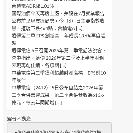
台積電ADR漲1.01％
國際油價今天再度上漲，美股在7月就業報告
公布前呈現震盪局勢，今（6）日主要指數收
黑，道瓊下跌464點；台積電A […]
遠傳第二季 EPS 創新高 年成長13.6%再度超
越
遠傳電信 6日召開2026年第二季電話法說會，
會中指出，遠傳 2026年第二季及上半年財務
表現再創佳績，各項關 […]
中華電信第二季獲利超越財測高標 EPS創10
年最佳
中華電信（2412） 5日公布自結之2026年第
二季合併營運成果，第二季合併營收為613.6
億元，較去年同期增 […]
耀晉不動產