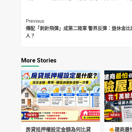
投票 六都勝者曝光
本「海上自衛隊
支
員」
Continue
Previous
傳配「刺針飛彈」成第二陸軍 警界反彈：退休金比
Reading
人？
More Stories
NEWS
NEWS
房貸抵押權設定金額為何比貸
建商最