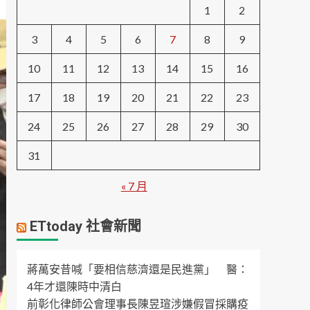
1
2
3
4
5
6
7
8
9
10
11
12
13
14
15
16
17
18
19
20
21
22
23
24
25
26
27
28
29
30
31
« 7 月
ETtoday 社會新聞
蔣萬安昔喊「要相信慈濟還是民進黨」 醫：
4年才還陳時中清白
前彰化律師公會理事長陳昱瑄涉嫌假冒採購疫