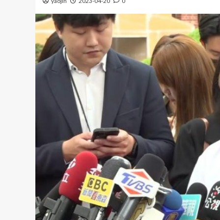
yaojin
2023-04-20
0