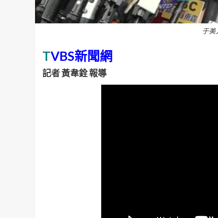
于美
T
VBS新聞網
記者 黃韋銓 報導