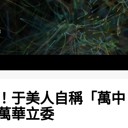
地
！于美人自稱「萬中
萬華立委