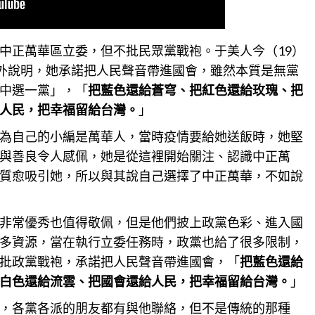
中正萬華區立委，但不批民眾黨戰袍。于美人今（19）
對外說明，她承諾把人民聲音帶進國會，雖然本質是無黨
中選一黨」，「
把藍色還給蒼穹、把紅色還給玫瑰、把
人民，把幸福留給台灣。
」
為自己的小編是萬華人，當時疫情要給她送飯時，她堅
與善良令人感佩，她是從這裡開始關注、認識中正萬
質愈吸引她，所以與其說自己選擇了中正萬華，不如說
非常優秀也值得敬佩，但是他們披上政黨色彩、進入國
多
資源
，當在執行立委任務時，政黨也給了很多限制，
批政黨戰袍，承諾把人民聲音帶進國會，「
把藍色還給
白色還給流雲、把國會還給人民，把幸福留給台灣。
」
，各黨各派的朋友都有與他聯絡，但不是傳統的那種