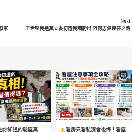
持者固票、催票
臉：續留台灣周邊
海域保衛
Next
照軍
王世堅民進黨立委初選民調勝出 阻何志偉連任之路
NEWS
怕你知道的驗屋真
看房只看裝潢會後悔！看屋