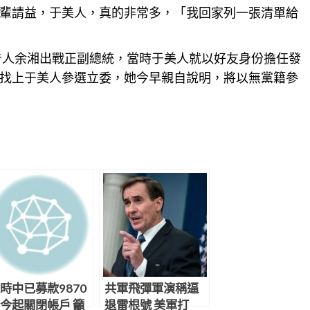
輩請
益
，于美人，真的非常多，「我回家列一張清單給
廣告人余湘出戰正副總統，當時于美人就以好友身份擔任發
找上于美人參選立委，她今早親自說明，將以無黨籍參
時中已募款9870
共軍飛彈軍演稱逼
今起關閉帳戶 籲
退雷根號 美軍打