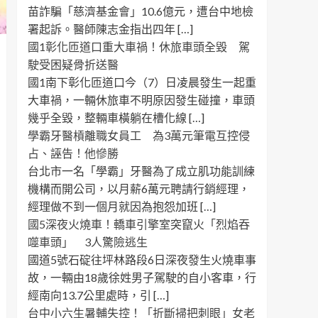
苗詐騙「慈濟基金會」10.6億元，遭台中地檢
署起訴。醫師陳志金指出四年 […]
國1彰化匝道口重大車禍！休旅車頭全毀 駕
駛受困疑骨折送醫
國1南下彰化匝道口今（7）日凌晨發生一起重
大車禍，一輛休旅車不明原因發生碰撞，車頭
幾乎全毀，整輛車橫躺在槽化線 […]
學霸牙醫槓離職女員工 為3萬元筆電互控侵
占、誣告！他慘勝
台北市一名「學霸」牙醫為了成立肌功能訓練
機構而開公司，以月薪6萬元聘請行銷經理，
經理做不到一個月就因為抱怨加班 […]
國5深夜火燒車！轎車引擎室突竄火「烈焰吞
噬車頭」 3人驚險逃生
國道5號石碇往坪林路段6日深夜發生火燒車事
故，一輛由18歲徐姓男子駕駛的自小客車，行
經南向13.7公里處時，引 […]
台中小六生暑輔失控！「折斷掃把刺眼」女老