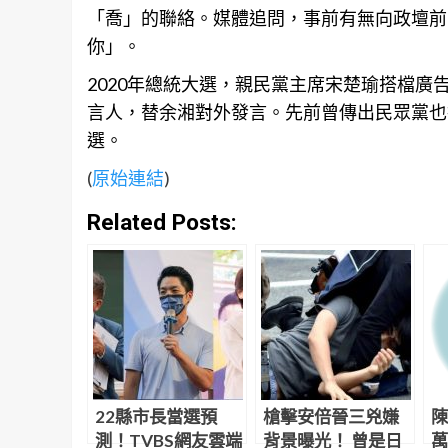
「喬」的聯絡。媒體追問，事前有無向政壇前
你」。
2020年總統大選，親民黨主席宋楚瑜搭檔
言人，替余湘對外發言。先前曾傳出民眾黨也
選。
(
原始連結
)
Related Posts:
22縣市長當選預
槍擊安倍晉三兇嫌
陳
測！TVBS網友雲端
背景曝光！ 曾是日
萬