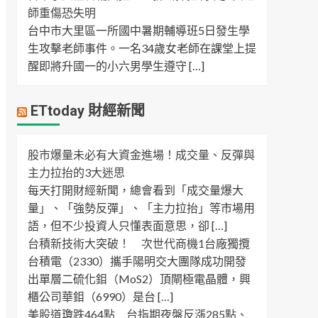
師重傷恐失明
台中市大里區一所國中暑期輔導班5日發生學
生攻擊老師事件。一名34歲女老師在課堂上提
醒即將升國一的小六男學生遵守 […]
ETtoday 財經新聞
股市爆量未必有大資金進場！成交量、反彈與
主力拉抬的3大迷思
每天打開財經新聞，總會看到「成交量爆大
量」、「強勢反彈」、「主力拉抬」等市場用
語，但不少投資人只懂表面意思，卻 […]
台積新技術大突破！ 次世代商機1台廠獨攬
台積電（2330）攜手陽明交大團隊成功開發
出單層二硫化鉬（MoS2）頂閘極電晶體，興
櫃公司華鉬（6990）是台 […]
美股道瓊跌464點 台指期夜盤反漲285點、