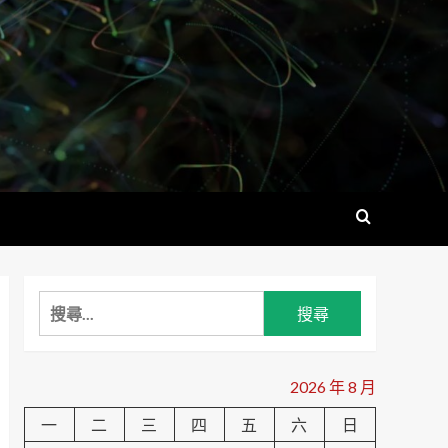
搜
尋
關
鍵
2026 年 8 月
字:
一
二
三
四
五
六
日