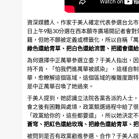
資深媒體人、作家于美人確定代表參選
台北
市
日上午9點30分選在西本願寺廣場開記者會
籍，但她不願被定義或標籤化，所以自稱「萬
綠色還給青草、把白色還給流雲、把國會還給
為何選擇中正
萬華
參選立委？于美人指出，因
持不肯，「怕我們進萬華被感染」，這樣自制
華，愈瞭解這個區域，這個區域的複雜度跟特
是中正
萬華
召喚了她過來。
于美人提到，她認識立法院各黨各派的人士，
會之後有困難與處境，政黨競選過程中給了很
「政黨給你的，這些都要還」，所以她決定不
蒼穹、把紅色還給玫瑰、把綠色還給青草、把
被問到是否有政黨勸進參選、合作？于美人說