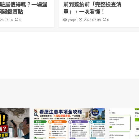
萬驗屋值得嗎？一場漏
前到簽約前「完整檢查清
開關鍵盲點
單」，一次看懂！
0
yaojin
0
26-07-14
2026-07-08