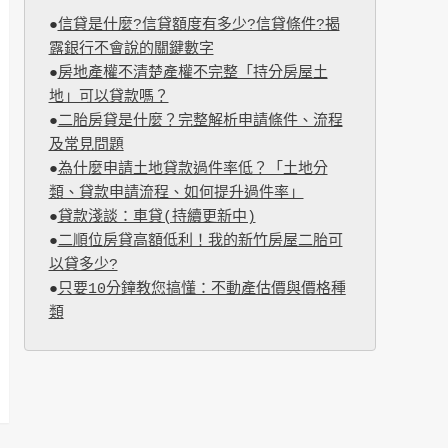
●
信貸是什麼?信貸額度有多少?信貸條件?揭
露銀行不會說的關鍵數字
●
房地產權不清楚產權不完整「持分房屋土
地」可以貸款嗎？
●
二胎房貸是什麼？完整解析申請條件、流程
及常見問題
●
為什麼申請土地貸款過件率低？「土地分
類、貸款申請流程、如何提升過件率」
●
貸款淺談：車貸(持續更新中)
●
二順位房貸高額低利！我的新竹房屋二胎可
以貸多少?
●
只要10分鐘教您搞懂：不動產估價與價格種
類