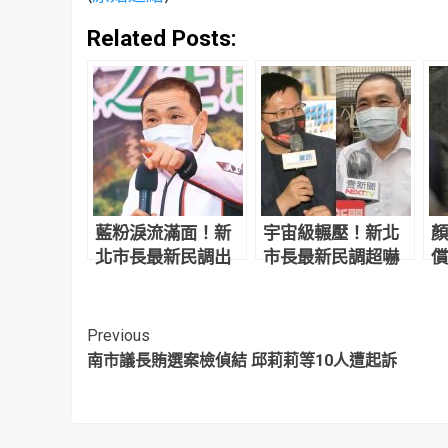
Related Posts:
藍粉淚流滿面！新
宇宙級輾壓！新北
顏
北市長最新民調出
市長最新民調超嚇
償
爐 侯友宜超震撼
人 網驚：滅亡計畫
讓
開始
反
Continue
Previous
南市議長賄選案檢偵結 邱莉莉等10人遭起訴
Reading