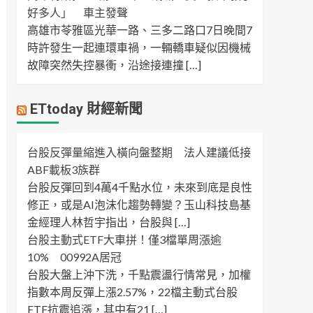
好多人」 車主發聲
高雄市苓雅區光華一路、三多二路口7日晚間7
時許發生一起連環車禍，一輛轎車疑似因機械
故障突然失控暴衝，沿途接連撞 […]
ETtoday 財經新聞
台股反彈量縮進入橫向盤整期 法人建議低接
ABF載板3族群
台股反彈回到4萬4千點水位，未來到底是良性
修正，或是AI泡沫化趨勢轉變？玉山科技島基
金經理人林哲宇指出，台股與 […]
台股主動式ETF大車拼！僅3檔單周漲逾
10% 00992A居冠
台股大盤上沖下洗，千點震盪行情常見，加權
指數本周反彈上漲2.57%，22檔主動式台股
ETF抗震追漲，其中有21 […]