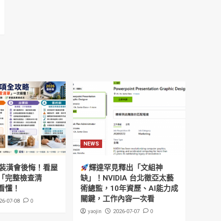
NEWS
裝潢會後悔！看屋
輝達罕見釋出「文組神
「完整檢查清
缺」！NVIDIA 台北徵亞太藝
看懂！
術總監，10年資歷、AI能力成
關鍵，工作內容一次看
0
26-07-08
yaojin
0
2026-07-07