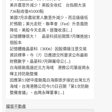
美非農意外減少！美股全收紅 台指期大漲
736點收復45000點
美國7月非農就業人數意外減少，而且遠遠低
於預期；美元走貶、聯準會（Fed）升息風險
降低，美股今天走高，道瓊收漲 […]
記憶體賺很大！ 晶豪科提前開獎7月賺進逾1
個股本
記憶體廠晶豪科（3006）因股價達注意交易
資訊標準，今（7）日應證交所要求公布最新
財務數字。晶豪科7月歸屬母公 […]
白海豚颱風逼近北方海域 港務公司董座周永
暉主持防颱整備
因應第13號中度颱風白海豚逐步接近台灣北方
海域，台灣港務公司今(7)日召開「第1次防颱
整備會議」，由周永暉董事 […]
耀晉不動產