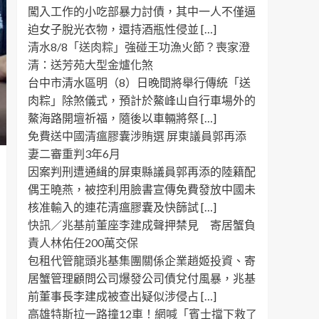
闖入工作的小吃部暴力討債，其中一人不僅逼
迫女子脫光衣物，還持酒瓶性侵並 […]
清水8/8「送肉粽」強碰王功漁火節？喪家澄
清：送芳苑大型金爐化煞
台中市清水區明（8）日晚間將舉行傳統「送
肉粽」除煞儀式，預計於鰲峰山自行車場外的
鰲海路開壇祈福，隨後以車輛將祭 […]
免費送中國清瘟膠囊涉賄選 屏東議員郭再添
妻二審重判3年6月
因案判刑遭通緝的屏東縣議員郭再添的陸籍配
偶王曉燕，被控利用臉書宣傳免費發放中國未
核准輸入的連花清瘟膠囊及快篩試 […]
快訊／兆基前董座李建成聲押禁見 寄居蟹負
責人林佑任200萬交保
包租代管龍頭兆基集團關係企業趙姬投資、寄
居蟹管理顧問公司爆發公司債兌付風暴，兆基
前董事長李建成被查出疑似涉侵占 […]
高雄特斯拉一路撞12車！網喊「賓士擋下救了