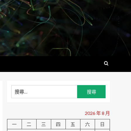
搜
尋
關
鍵
2026 年 8 月
字:
一
二
三
四
五
六
日