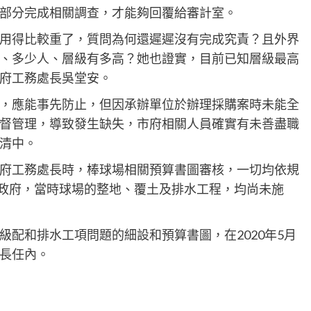
部分完成相關調查，才能夠回覆給審計室。
用得比較重了，質問為何還遲遲沒有完成究責？且外界
、多少人、層級有多高？她也證實，目前已知層級最高
府工務處長吳堂安。
，應能事先防止，但因承辦單位於辦理採購案時未能全
督管理，導致發生缺失，市府相關人員確實有未善盡職
清中。
府工務處長時，棒球場相關預算書圖審核，一切均依規
政府，當時球場的整地、覆土及排水工程，均尚未施
配和排水工項問題的細設和預算書圖，在2020年5月
長任內。