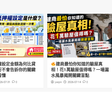
NEWS
權設定金額為何比貸
建商最怕你知道的驗屋真
行不會告訴你的關鍵
相！花1萬驗屋值得嗎？一場漏
看懂
水風暴揭開關鍵盲點
0
yaojin
0
26-07-31
2026-07-14