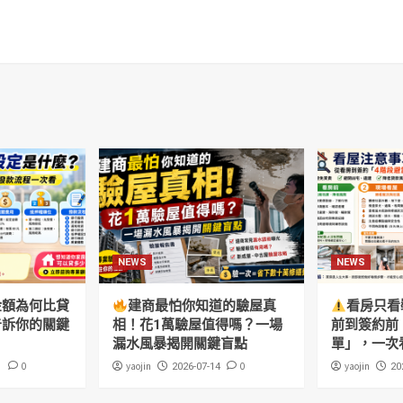
NEWS
NEWS
金額為何比貸
建商最怕你知道的驗屋真
看房只看
告訴你的關鍵
相！花1萬驗屋值得嗎？一場
前到簽約前
漏水風暴揭開關鍵盲點
單」，一次
0
yaojin
0
yaojin
1
2026-07-14
20