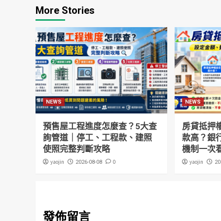
More Stories
NEWS
NEWS
預售屋工程進度怎麼查？5大查
房貸抵押
詢管道｜停工、工程款、建照
款高？銀
使照完整判斷攻略
機制一次
yaojin
0
yaojin
2026-08-08
20
發佈留言