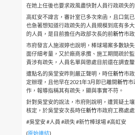
在她上任後也要求政風盡快對人員行政疏失的
高虹安不諱言，審計室已多次來函，且口氣已
也急著想知道行政疏失的人員規模到底有多大
的人員，是目前擔任內政部次長的前
新竹
市政
市府發言人施淑婷也說明，棒球場案多數缺失
面仔細考量，又於廠商承攬、施工期間疏於監
責涉有疏失，人員名單與懲處目前還在調查釐
遭點名的吳堂安昨則嚴正聲明，時任
新竹
市政
定辦理，且他早在2021年3月即已離開
新竹
市
作，報導指稱其有疏失，顯與事實不符。
針對吳堂安的說法，市府則說明，遭質疑土壤級
核定，於吳堂安次長時任
新竹
市政府工務處處
#吳堂安 #人員 #疏失 #新竹棒球場 #高虹安
(
原始連結
)