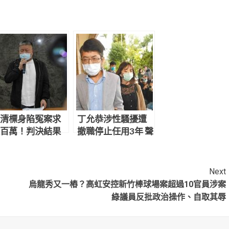
清標身陷冤案求
丁允恭涉性騷擾遭
百萬！判決結果
撤職停止任用3年 聲
網炸鍋：官逼民
請釋憲結果出爐
Next
烏龍秀又一樁？高虹安控新竹棒球場案超過10官員涉案
綠議員反批政治操作、自取其辱