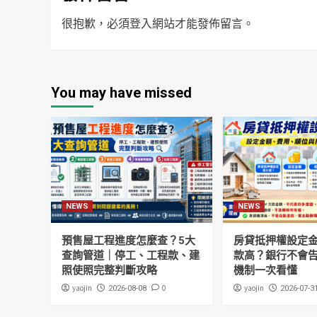
很抱歉，必須
登入
網站才能發佈留言。
You may have missed
NEWS
NEWS
預售屋工程進度怎麼查？5大
房貸抵押權設定
查詢管道｜停工、工程款、建
款高？銀行不會
照使照完整判斷攻略
機制一次看懂
yaojin
0
yaojin
2026-08-08
2026-07-3