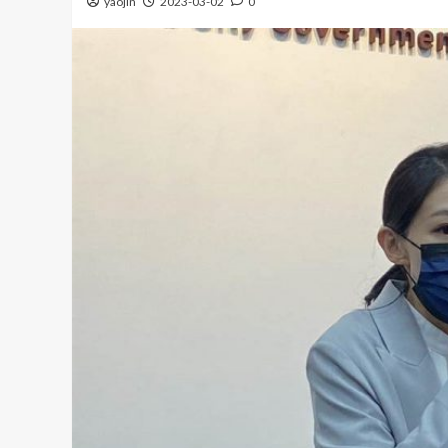
yaojin
2023-03-02
0