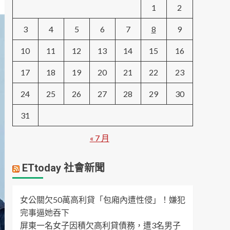
1
2
3
4
5
6
7
8
9
10
11
12
13
14
15
16
17
18
19
20
21
22
23
24
25
26
27
28
29
30
31
« 7 月
ETtoday 社會新聞
女公關欠50萬高利貸「包廂內遭性侵」！嫌犯
完事逼她吞下
屏東一名女子因積欠高利貸債務，遭3名男子