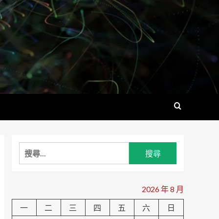
搜
尋
關
鍵
2026 年 8 月
字:
一
二
三
四
五
六
日