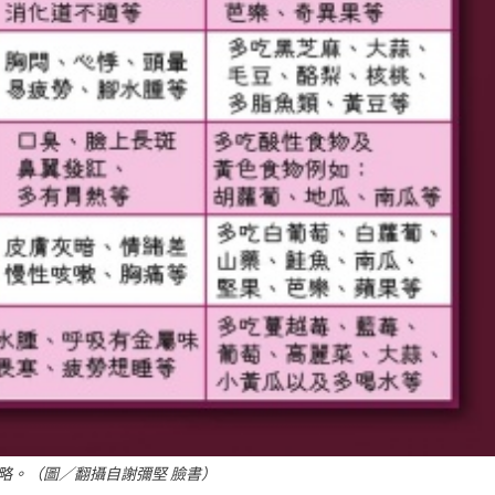
略。（圖／翻攝自謝彌堅 臉書）