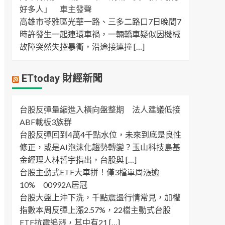
好多人」 車主發聲
高雄市苓雅區光華一路、三多二路口7日晚間7
時許發生一起連環車禍，一輛轎車疑似因機械
故障突然失控暴衝，沿途接連撞 […]
ETtoday 財經新聞
台股反彈量縮進入橫向盤整期 法人建議低接
ABF載板3族群
台股反彈回到4萬4千點水位，未來到底是良性
修正，或是AI泡沫化趨勢轉變？玉山科技島基
金經理人林哲宇指出，台股與 […]
台股主動式ETF大車拼！僅3檔單周漲逾
10% 00992A居冠
台股大盤上沖下洗，千點震盪行情常見，加權
指數本周反彈上漲2.57%，22檔主動式台股
ETF抗震追漲，其中有21 […]