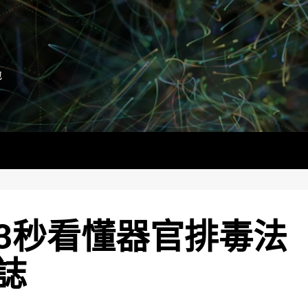
地
3秒看懂器官排毒法
誌