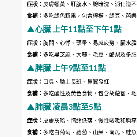
症狀：
皮膚蠟黃、肝腹水、臉暗沈、消化道不
食補：
多吃綠色蔬果，包含檸檬、綠豆、芭樂
▲心臟 上午11點至下午1點
症狀：
胸悶、心悸、頭暈、易感疲勞、腳水腫
食補：
多吃黑芝麻、大蒜、毛豆、酪梨及多脂
▲脾臟 上午9點至11點
症狀：
口臭、臉上長班、鼻翼發紅
食補：
多吃酸性及黃色食物，包含胡蘿蔔、地
▲肺臟 凌晨3點至5點
症狀：
皮膚灰暗、情緒低落、慢性咳嗽和胸痛
食補：
多吃白葡萄、蘿蔔、山藥、南瓜、鮭魚