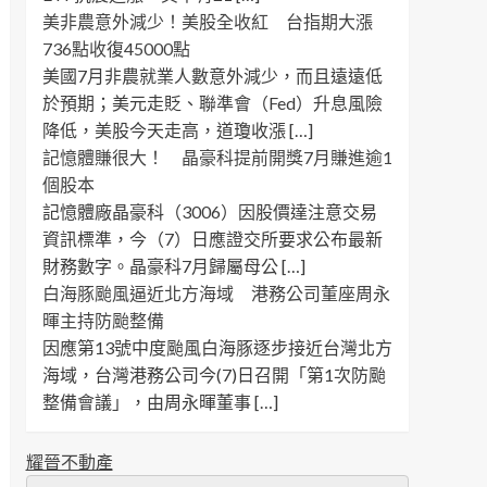
美非農意外減少！美股全收紅 台指期大漲
736點收復45000點
美國7月非農就業人數意外減少，而且遠遠低
於預期；美元走貶、聯準會（Fed）升息風險
降低，美股今天走高，道瓊收漲 […]
記憶體賺很大！ 晶豪科提前開獎7月賺進逾1
個股本
記憶體廠晶豪科（3006）因股價達注意交易
資訊標準，今（7）日應證交所要求公布最新
財務數字。晶豪科7月歸屬母公 […]
白海豚颱風逼近北方海域 港務公司董座周永
暉主持防颱整備
因應第13號中度颱風白海豚逐步接近台灣北方
海域，台灣港務公司今(7)日召開「第1次防颱
整備會議」，由周永暉董事 […]
耀晉不動產