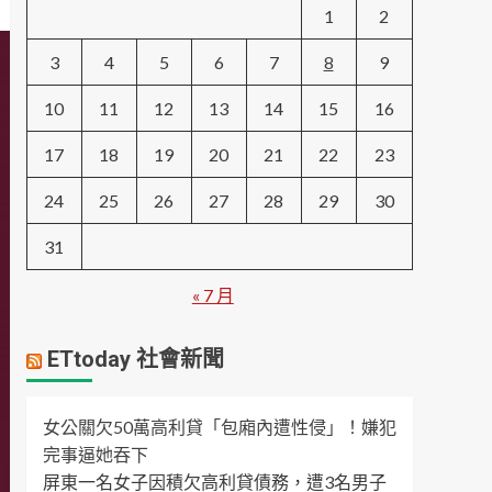
1
2
3
4
5
6
7
8
9
10
11
12
13
14
15
16
17
18
19
20
21
22
23
24
25
26
27
28
29
30
31
« 7 月
ETtoday 社會新聞
女公關欠50萬高利貸「包廂內遭性侵」！嫌犯
完事逼她吞下
屏東一名女子因積欠高利貸債務，遭3名男子