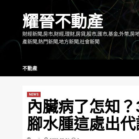
Skip
to
耀晉不動產
content
財經新聞,房市,財經,理財,房貸,股市,匯市,基金,外幣,房
產新聞,熱門新聞,地方新聞,社會新聞
不動產
NEWS
內臟病了怎知？
腳水腫這處出代