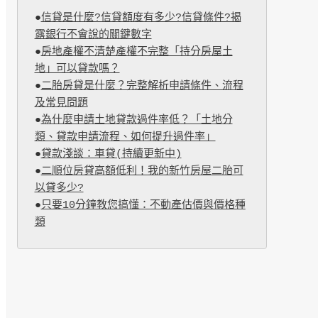
●
信貸是什麼?信貸額度有多少?信貸條件?揭
露銀行不會說的關鍵數字
●
房地產權不清楚產權不完整「持分房屋土
地」可以貸款嗎？
●
二胎房貸是什麼？完整解析申請條件、流程
及常見問題
●
為什麼申請土地貸款過件率低？「土地分
類、貸款申請流程、如何提升過件率」
●
貸款淺談：車貸(持續更新中)
●
二順位房貸高額低利！我的新竹房屋二胎可
以貸多少?
●
只要10分鐘教您搞懂：不動產估價與價格種
類