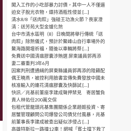
闖入工作的小吃部暴力討債，其中一人不僅逼
迫女子脫光衣物，還持酒瓶性侵並 […]
清水8/8「送肉粽」強碰王功漁火節？喪家澄
清：送芳苑大型金爐化煞
台中市清水區明（8）日晚間將舉行傳統「送
肉粽」除煞儀式，預計於鰲峰山自行車場外的
鰲海路開壇祈福，隨後以車輛將祭 […]
免費送中國清瘟膠囊涉賄選 屏東議員郭再添
妻二審重判3年6月
因案判刑遭通緝的屏東縣議員郭再添的陸籍配
偶王曉燕，被控利用臉書宣傳免費發放中國未
核准輸入的連花清瘟膠囊及快篩試 […]
快訊／兆基前董座李建成聲押禁見 寄居蟹負
責人林佑任200萬交保
包租代管龍頭兆基集團關係企業趙姬投資、寄
居蟹管理顧問公司爆發公司債兌付風暴，兆基
前董事長李建成被查出疑似涉侵占 […]
高雄特斯拉一路撞12車！網喊「賓士擋下救了