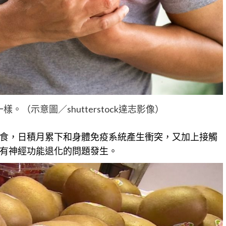
（示意圖／shutterstock達志影像）
食，日積月累下和身體免疫
系統
產生衝突，又加上接觸
有神經功能退化的問題發生。