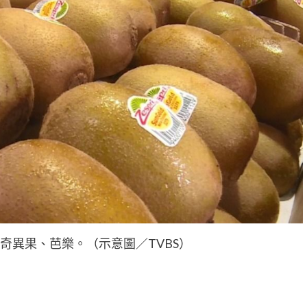
奇異果、芭樂。（示意圖／TVBS）