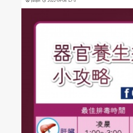
yaojin
2022-09-06
0