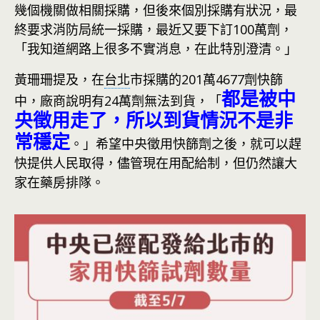
幾個機關做相關採購，但後來個別採購有狀況，最
終要求消防局統一採購，最近又要下訂100萬劑，
「我知道網路上很多不實消息，在此特別澄清。」
黃珊珊提及，在
台北
市採購的201萬4677劑快篩
都是被中
中，廠商說明有24萬劑無法到貨，「
央徵用走了，所以到貨情況不是非
常穩定
。」希望中央徵用快篩劑之後，就可以趕
快提供人民取得，儘管現在用配給制，但仍然讓大
家在藥房排隊。