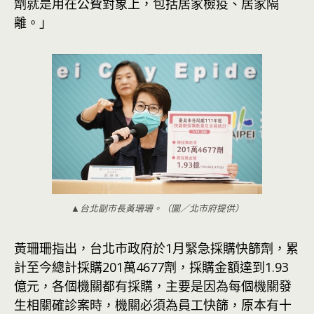
劑就是用在公費對象上，包括居家檢疫、居家隔
離。」
▲台北副市長黃珊珊。（圖／北市府提供）
黃珊珊指出，台北市政府於1月緊急採購快篩劑，累
計至今總計採購201萬4677劑，採購金額達到1.93
億元，各個機關都有採購，主要是因為每個機關發
生相關確診案時，機關必須為員工快篩，原本有十