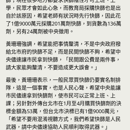
學，民眾才會如此心急，而教育局採購快篩也是出
自於該原因，希望老師有狀況時先行快篩，因此花
了1億9000萬元採購201萬劑快篩，到貨數為136萬
劑，另有24萬劑被中央徵用。
黃珊珊強調，希望能把事情釐清，不是中央政府撥
給北市府的快篩不足，而是民間快篩不夠，希望中
央儘速讓市民拿到快篩，「民間跟公費是兩件事，
請大家能夠釐清，不要造成更大誤會。」
最後，黃珊珊表示，一般民眾買快篩仍要實名制排
隊，這是一個事實，也是人民心聲，希望中央能讓
市民儘速拿到快篩劑，使市民可以正常上班、上
課；另針對外傳台北市在1月至4月購買快篩劑的決
標金額為53萬，但台北市決標已有1億9000萬元，
「希望不要用混淆視聽方式，我們希望快篩是人民
武器，請中央儘速協助人民順利取得武器。」