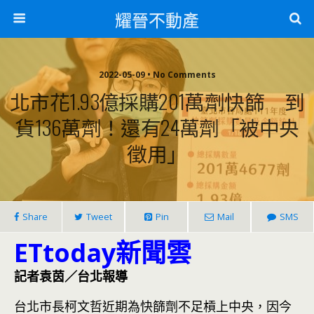
耀晉不動產
2022-05-09 • No Comments
北市花1.93億採購201萬劑快篩 到
貨136萬劑！還有24萬劑「被中央
徵用」
Share
Tweet
Pin
Mail
SMS
ETtoday新聞雲
記者袁茵／台北報導
台北市長柯文哲近期為快篩劑不足槓上中央，因今