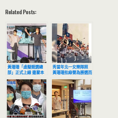
Related Posts:
黃珊珊「虛擬競選總
秀當年北一女樂隊照
部」正式上線 邀翟本
黃珊珊批綠營為勝選而
喬共同規畫台北智慧城
顛倒黑白
市願景