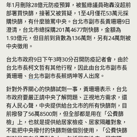
年1月刪除28億元防疫預算，被藍綠議員砲轟沒超前
部署買快篩，接著又被質疑，1至4月僅花53萬元採
購快篩，有什麼臉罵中央。台北市副市長黃珊珊9日
澄清，台北市總採購201萬4677劑快篩，金額為
1.93億元，但目前到貨數為136萬劑，另有24萬劑被
中央徵用。
台北市政府9日下午3時30分召開防疫記者會，由於
台北市長柯文哲有其他行程，因此由台北市副市長
黃珊珊、
台北
市副市長蔡炳坤等人出席。
針對外界關心的快篩試劑一事，黃珊珊表示，台北
市政府要嚴正請中央了解問題、正視地方需求，還
有人民心聲，中央提供給台北市的所有快篩劑，目
前撥發了56萬8500劑，但全部都是用在「公費篩
檢」上，也就是提供給居家檢疫、居家隔離對象，
不能把中央撥付的快篩劑做個別使用，「公費快篩