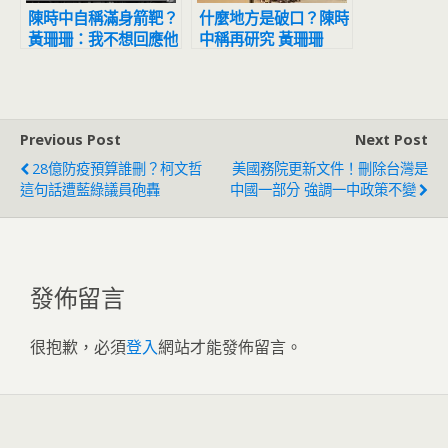
陳時中自稱滿身箭靶？
什麼地方是破口？陳時
黃珊珊：我不想回應他
中稱再研究 黃珊珊
的自怨自艾
嗆：等研究完再當市長
吧
Previous Post
Next Post
28億防疫預算誰刪？柯文哲
美國務院更新文件！刪除台灣是
這句話遭藍綠議員砲轟
中國一部分 強調一中政策不變
發佈留言
很抱歉，必須
登入
網站才能發佈留言。