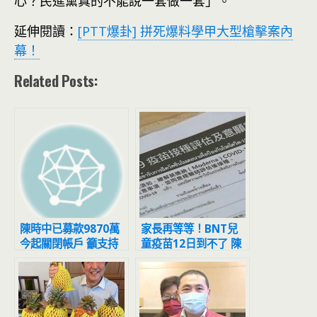
心？民進黨真的不能說一套做一套」。
延伸閱讀：
[PTT爆卦] 拼死爆料學甲大型槍擊案內
幕！
Related Posts:
陳時中已募款9870萬
家長再等等！BNT兒
今起關閉帳戶 籲支持
童疫苗12日到不了 陳
者固票、催票
時中曝原因