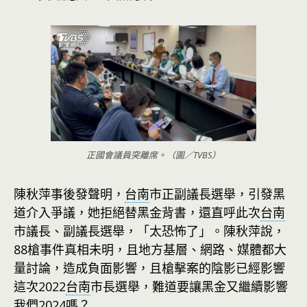
正國會議員突離席。（圖／TVBS）
陳秋萍事後發聲明，
台南
市正副議長選舉，引發黑
道介入爭議，她拒絕替黑金背書，還直呼此次
台南
市議長、副議長選舉，「太恐怖了」。陳秋萍說，
88槍事件真相未明，且地方基層、網路、媒體都大
量討論，造成負面影響，且槍擊案的陰影已經影響
這次2022
台南
市長選舉，難道要讓黑金又繼續影響
我們2024嗎？