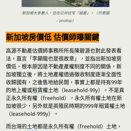
新加坡大多數人，住在公共住宅「組屋」。（示意圖
／pixabay）
新加坡房價低 估價師曝關鍵
高源不動產估價師事務所所長陳碧源也對此發表看
法，直言「李顯龍也是很故意」，並指出新加坡房
價低，根本原因是不動產產權制度不同的關係，新
加坡獨立後，將土地產權透過徵收制度逐漸全面性
收歸國有，之後售地給民間，事實上都是持有99年
的地上權或
租賃
權土地（leasehold-99y），不是真
正永久所有權（freehold），永久所有權土地在新
加坡很少，另外就是英殖民時期的999年租賃權土地
（leasehold-999y）。
而台灣的
土地
都是永久所有權（freehold）土地，