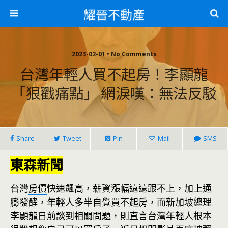
耀晉不動產
2023-02-01 • No Comments
台灣年輕人買不起房！李顯龍
「狠戳痛點」 網淚嘆：無法反駁
Share
Tweet
Pin
Mail
SMS
東森新聞
台灣
房價
快速飆高，薪資漲幅遠遠跟不上，加上通
膨發酵，年輕人多半自覺買不起房，而新加坡總理
李顯龍日前談到相關問題，則直言台灣年輕人根本