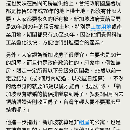
這也反映在民間的房屋供給上，台灣政府國產署現
都是標售50年或70年的地上權土地，都沒有什麼人
要，大家都要永久的所有權，新加坡政府賣給民間
是20年到99年的租賃權土地，特別是
工業用地
或產
業用地，期間都只有20至30年，因為他們覺得科技
工業變化很快，方便他們引進適合的產業。
另外，大家認為新加坡房子很便宜，主要也是50年
的組屋，而且也是政府政策性的，印象中，例如無
房、限定一定所得以下分級分房間數、35歲以前一
定要結婚（或3個月內結婚，以交屋日起算），不然
的話單身的就要35歳以後才能買，也要排隊，「新
加坡沒有結婚的情侶排隊拿到房子，就要3個月內去
領結婚證否則收回房子，台灣年輕人要不要那麼早
結婚呢？」
他進一步指出，新加坡就算是非
組屋
的公寓，也是
有持有年限的，且價格更貴，讓他忍不住笑說「大