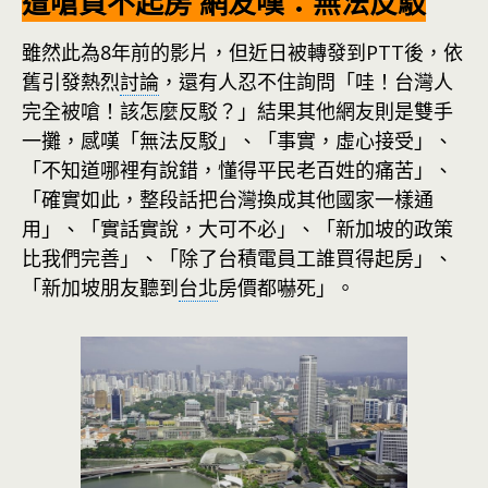
遭嗆買不起房 網友嘆：無法反駁
雖然此為8年前的影片，但近日被轉發到PTT後，依
舊引發熱烈
討論
，還有人忍不住詢問「哇！台灣人
完全被嗆！該怎麼反駁？」結果其他網友則是雙手
一攤，感嘆「無法反駁」、「事實，虛心接受」、
「不知道哪裡有說錯，懂得平民老百姓的痛苦」、
「確實如此，整段話把台灣換成其他國家一樣通
用」、「實話實說，大可不必」、「新加坡的政策
比我們完善」、「除了台積電員工誰買得起房」、
「新加坡朋友聽到
台北
房價都嚇死」。