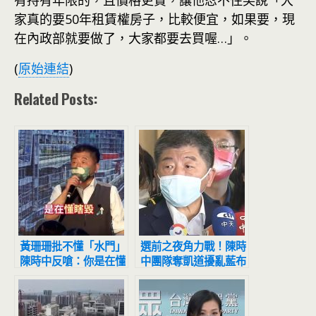
家真的要50年租賃權房子，比較便宜，如果要，現
在內政部就要做了，大家都要去買喔…」。
(
原始連結
)
Related Posts:
黃珊珊批不懂「水門」
選前之夜角力戰！陳時
陳時中反嗆：你是在懂
中團隊奪凱道擾亂藍布
瞎毀
局