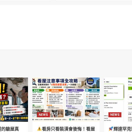
NEWS
NEWS
道的驗屋真
看房只看裝潢會後悔！看屋
輝達罕見