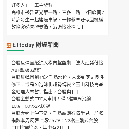
好多人」 車主發聲
高雄市苓雅區光華一路、三多二路口7日晚間7
時許發生一起連環車禍，一輛轎車疑似因機械
故障突然失控暴衝，沿途接連撞 […]
ETtoday 財經新聞
台股反彈量縮進入橫向盤整期 法人建議低接
ABF載板3族群
台股反彈回到4萬4千點水位，未來到底是良性
修正，或是AI泡沫化趨勢轉變？玉山科技島基
金經理人林哲宇指出，台股與 […]
台股主動式ETF大車拼！僅3檔單周漲逾
10% 00992A居冠
台股大盤上沖下洗，千點震盪行情常見，加權
指數本周反彈上漲2.57%，22檔主動式台股
ETF抗震追漲，其中有21 […]