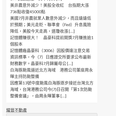
美非農意外減少！美股全收紅 台指期大漲
736點收復45000點
美國7月非農就業人數意外減少，而且遠遠低
於預期；美元走貶、聯準會（Fed）升息風險
降低，美股今天走高，道瓊收漲 […]
記憶體賺很大！ 晶豪科提前開獎7月賺進逾1
個股本
記憶體廠晶豪科（3006）因股價達注意交易
資訊標準，今（7）日應證交所要求公布最新
財務數字。晶豪科7月歸屬母公 […]
白海豚颱風逼近北方海域 港務公司董座周永
暉主持防颱整備
因應第13號中度颱風白海豚逐步接近台灣北方
海域，台灣港務公司今(7)日召開「第1次防颱
整備會議」，由周永暉董事 […]
耀晉不動產