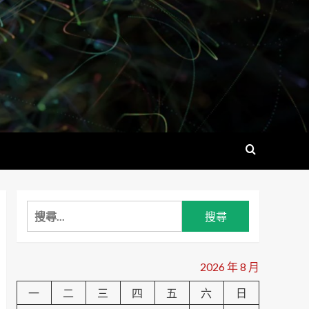
搜
尋
關
鍵
2026 年 8 月
字:
一
二
三
四
五
六
日