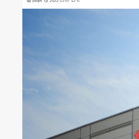
yaojin
2022-11-07
0