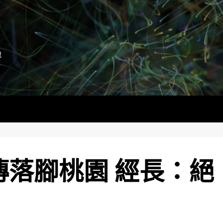
地
傳落腳桃園 經長：絕