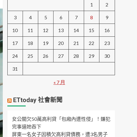
1
2
3
4
5
6
7
8
9
10
11
12
13
14
15
16
17
18
19
20
21
22
23
24
25
26
27
28
29
30
31
« 7 月
ETtoday 社會新聞
女公關欠50萬高利貸「包廂內遭性侵」！嫌犯
完事逼她吞下
屏東一名女子因積欠高利貸債務，遭3名男子