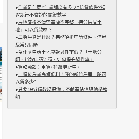
●
信貸是什麼?信貸額度有多少?信貸條件?揭
露銀行不會說的關鍵數字
●
房地產權不清楚產權不完整「持分房屋土
地」可以貸款嗎？
●
二胎房貸是什麼？完整解析申請條件、流程
及常見問題
●
為什麼申請土地貸款過件率低？「土地分
類、貸款申請流程、如何提升過件率」
●
貸款淺談：車貸(持續更新中)
●
二順位房貸高額低利！我的新竹房屋二胎可
以貸多少?
●
只要10分鐘教您搞懂：不動產估價與價格種
類