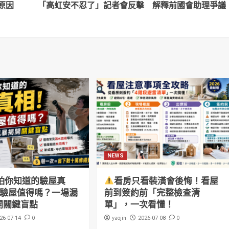
原因
「高虹安不忍了」記者會反擊 解釋前國會助理爭議
NEWS
怕你知道的驗屋真
看房只看裝潢會後悔！看屋
萬驗屋值得嗎？一場漏
前到簽約前「完整檢查清
開關鍵盲點
單」，一次看懂！
0
yaojin
0
26-07-14
2026-07-08