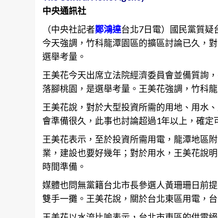
中央通訊社
（中央社記者
鄭鴻達
台北7日電）國民黨質疑
今天強調，竹科龍潭園區的擴區討論已久，對
選舉考量。
王美花今天出席立法院經濟委員會並備質詢，
落腳桃園，是選舉考量。王美花強調，竹科
龍
王美花說，對於大型投資所需的用地、用水、
會準備很久，此事也討論超過1年以上，確定
王美花表示，至於投資所需用電，龍潭地區附
業，建設也要好幾年；對於用水，王美花說明
時間準備。
媒體也問無黨籍
台北
市長參選人黃珊珊日前提
雙手一攤。王美花說，關於台北東區用電，台
王美花以水流比喻表示，
台北
市東區的供電絕