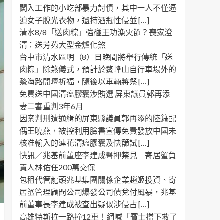
闖入工作的小吃部暴力討債，其中一人不僅逼
迫女子脫光衣物，還持酒瓶性侵並 […]
清水8/8「送肉粽」強碰王功漁火節？喪家澄
清：送芳苑大型金爐化煞
台中市清水區明（8）日晚間將舉行傳統「送
肉粽」除煞儀式，預計於鰲峰山自行車場外的
鰲海路開壇祈福，隨後以車輛將祭 […]
免費送中國清瘟膠囊涉賄選 屏東議員郭再添
妻二審重判3年6月
因案判刑遭通緝的屏東縣議員郭再添的陸籍配
偶王曉燕，被控利用臉書宣傳免費發放中國未
核准輸入的連花清瘟膠囊及快篩試 […]
快訊／兆基前董座李建成聲押禁見 寄居蟹負
責人林佑任200萬交保
包租代管龍頭兆基集團關係企業趙姬投資、寄
居蟹管理顧問公司爆發公司債兌付風暴，兆基
前董事長李建成被查出疑似涉侵占 […]
高雄特斯拉一路撞12車！網喊「賓士擋下救了