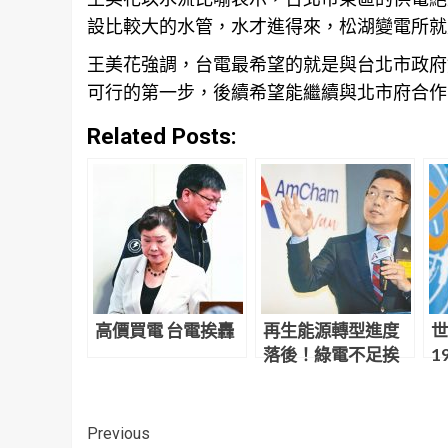
設比較大的水管，水才進得來，松湖變電所就
王美花強調，台電最希望的就是與
台北
市政府
可行的第一步，後續希望能繼續與北市府合作，
Related Posts:
高價買電 台電挨轟
再生能源轉型進度
世
落後！綠電不足挨
1
轟 經濟部長王美花
東
回應了
Continue
Previous