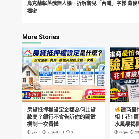
烏克蘭擊落俄無人機⋯拆解驚見「台灣」字樣 背後
Reading
揭密
More Stories
NEWS
NEWS
房貸抵押權設定金額為何比貸
建商最
款高？銀行不會告訴你的關鍵
相！花1
機制一次看懂
水風暴揭
yaojin
0
yaojin
2026-07-31
20