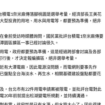
台積電1奈米廠傳落腳桃園是選舉考量，經濟部長王美花
大型
投資
的用地、用水與用電等，都要預為準備，絕非
在會前受訪時媒體詢問，國民黨批評台積電1奈米廠傳要
潭
園區擴區一事已經討論很久。
用電，政府都要預為準備，這是經過跨部會討論及各部
可行後，才決定報編擴區，絕非選舉考量。
近有大潭電廠，因此電源沒問題，而電網則要事先作
已盤點全台海淡水、再生水，相關基礎建設盤點都要花
及，台北市有22件用電申請案被限電，並批評台電對此
電20年前就提出松湖變電所規劃，並持續溝通。
對有電，這宛如是已有水源，但水管太小了，因此得建