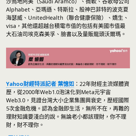
沙烏地阿美（Saudi Aramco）、微軟、谷歌母公司
Alphabet、亞瑪遜、特斯拉、股神巴菲特的波克夏
海瑟威、UnitedHealth（聯合健康保險）、嬌生、
visa，其他還超越台積電市值的包括有美國市值最
大石油司埃克森美孚、臉書以及量販龍頭沃爾瑪。
Yahoo財經特派記者 葉憶如
：22年財經主流媒體資
歷，從2000年Web1.0泡沫化到Meta元宇宙
Web3.0，見證台灣大小企業集團興衰史，歷經國際
5次金融危機。認為金融即生活，無所不在，再難的
理財知識要淺白的說。無論老小都該理財，你不理
財，財不理你。