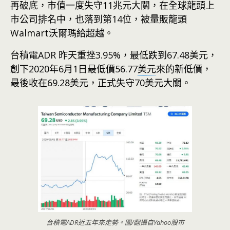
再破底，市值一度失守11兆元大關，在全球龍頭上
市公司排名中，也落到第14位，被量販龍頭
Walmart沃爾瑪給超越。
台積電ADR 昨天重挫3.95%，最低跌到67.48美元，
創下2020年6月1日最低價56.77
美元
來的新低價，
最後收在69.28美元，正式失守70美元大關。
台積電ADR近五年來走勢。圖/翻攝自Yahoo股市