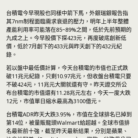
台積電今早現股也同樣中箭下馬，外銀瑞銀報告指
其7nm制程面臨需求衰退的壓力，明年上半年整體
產能利用率可能落在85~89%之間，低於先前預期的
九成之上。今早股價下探423元，再度破底創新低
價，低於7月創下的433元與昨天創下的432元紀
錄。
若以盤中最低價計算，今天台積電的市值也正式跌
破11兆元紀錄，只剩10.97兆元，但收盤台積電只要
不破424元，11兆元大關就還有守。昨天證交所公
布台積電的市值還有11.28兆元左右，今天一度大跌
12元，市值單日縮水最高為3100億元。
台積電ADR昨天大跌3.95%，市值在全球排名已掉到
第14位，被量販龍頭Walmart給超越。全球市值排
名最新前十強，截至昨天最新結果，分別是蘋果、