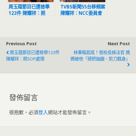
周玉蔻節目已遭檢舉
TVBS新聞55台移頻案
123件 陳耀祥：照
陳耀祥：NCC委員會
SOP處理
已駁回
Previous Post
Next Post
周玉蔻節目已遭檢舉123件
林秉樞起底！爸校長姊法官 媽
陳耀祥：照SOP處理
媽被他「掃把抽腿、剪刀戳身」
發佈留言
很抱歉，必須
登入
網站才能發佈留言。