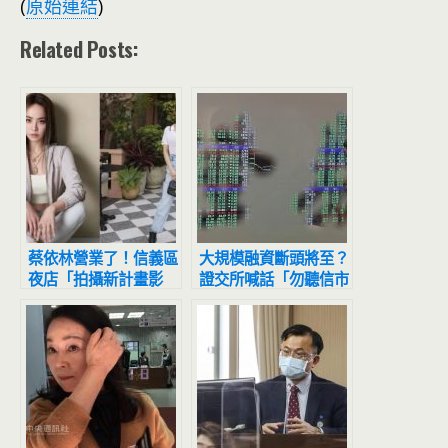
(
原始連結
)
Related Posts:
蔡依林營業了！信義區
大規模融資斷頭將至？
夜店「拍攝新計畫影
證交所喊話「勿聽信市
片」網友目擊驚：本人
場流言」
正到翻掉