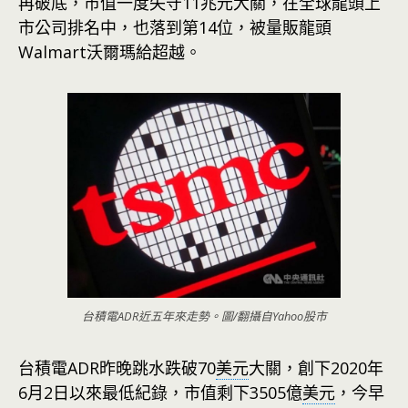
再破底，市值一度失守11兆元大關，在全球龍頭上
市公司排名中，也落到第14位，被量販龍頭
Walmart沃爾瑪給超越。
台積電ADR近五年來走勢。圖/翻攝自Yahoo股市
台積電ADR昨晚跳水跌破70
美元
大關，創下2020年
6月2日以來最低紀錄，市值剩下3505億
美元
，今早