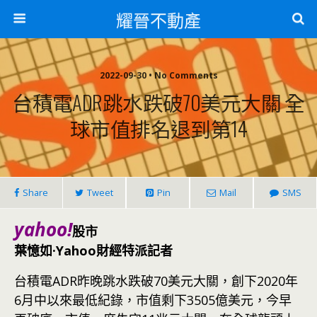
耀晉不動產
2022-09-30 • No Comments
台積電ADR跳水跌破70美元大關 全
球市值排名退到第14
Share
Tweet
Pin
Mail
SMS
yahoo!
股市
葉憶如·Yahoo財經特派記者
台積電ADR昨晚跳水跌破70美元大關，創下2020年
6月中以來最低紀錄，市值剩下3505億美元，今早