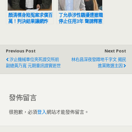
顏清標身陷冤案求償百
丁允恭涉性騷擾遭撤職
萬！判決結果讓網炸
停止任用3年 聲請釋憲
鍋：官逼民反
結果出爐
Previous Post
Next Post
汐止機械車位夾死證交所前
林右昌深夜發蹲地千字文 揭民
副總黃乃寬 元期重訊證實逝世
進黨敗選主因
發佈留言
很抱歉，必須
登入
網站才能發佈留言。