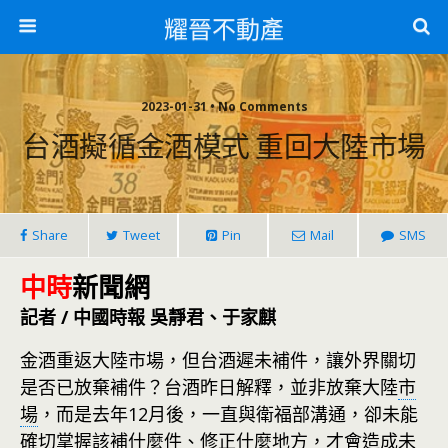
耀晉不動產
2023-01-31 • No Comments
台酒擬循金酒模式 重回大陸市場
Share
Tweet
Pin
Mail
SMS
中時
新聞網
記者 / 中國時報 吳靜君、于家麒
金酒重返大陸市場，但台酒遲未補件，讓外界關切
是否已放棄補件？台酒昨日解釋，並非放棄大陸
市
場
，而是去年12月後，一直與衛福部溝通，卻未能
確切掌握該補什麼件、修正什麼地方，才會造成未