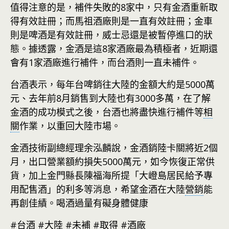
值得注意的是，補件失敗的8家中，只有金酒重新取
得有效註冊；而馬祖酒廠則是一直有效註冊；金車
則是啤酒是有效註冊，威士忌還是被暫停進口的狀
態。據透露，金酒是這8家酒廠最為積極者，近期還
會有1家酒廠進行補件，而台酒則一直未補件。
台酒表示，每年台啤銷往大陸的金額大約是5000萬
元、去年前8月銷售到大陸也有3000多萬，在了解
金酒的成功模式之後，台酒也將盡快進行補件等
相
關
作業，以重回大陸市場。
金酒技術副總經理余泓麟說，金酒銷陸卡關將近2個
月，出口營業額約損失5000萬元，如今恢復正常供
貨，加上金門縣長陳福海所提「大嶝島居民給予專
用配售酒」的利多等消息，希望金酒在大陸
營銷
能
再創佳績。喝酒過量有礙身體健康
#台酒 #大陸 #未補 #取得 #酒廠