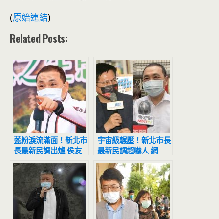
(
原始連結
)
Related Posts:
藍粉淚流滿面！新北市
宇宙級輾壓！新北市長
長最新民調出爐 侯友
最新民調超嚇人 網
宜超震撼
驚：滅亡計畫開始