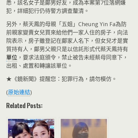
悉，該名女子是鄺男好友，成為本案第7位落網嫌
犯，詳細犯行仍待警方調查釐清。
另外，蔡天鳳的母親「五姐」Cheung Yin Fa為防
前親家變賣女兒買來給他們一家人住的房子，向法
院表示，房子雖登記在鄺家人名下，但女兒才是實
質持有人，鄺男父親只是以信託形式代蔡天鳳持有
單位
，要求法庭頒令，禁止被告未經蔡母同意下，
出租、處置和轉讓該單位。
★《鏡新聞》提醒您：犯罪行為，請勿模仿。
(
原始連結
)
Related Posts: