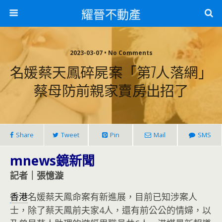
耀晉不動產
2023-03-07 • No Comments
名媛蔡天鳳碎屍案「第7人落網」
蔡母防前親家賣房出招了
Share
Tweet
Pin
Mail
SMS
mnews鏡新聞
記者｜張憶漩
香港
名媛蔡天鳳命案有新進展，目前已知涉案人
士，除了蔡天鳳前夫家4人，還有前公公的情婦，以