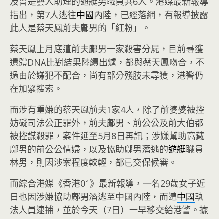
及曾是藝人助理的遊艇男職員共6人。港媒最新報導
指出，第7人逃往
中國
內陸，已經落網，有報導披露
此人是蔡天鳳前夫鄺男的「紅粉」。
蔡天鳳上月底遭前夫鄺男一家殺害分屍，目前尋獲
遺體DNA比對結果陸續出爐，都與蔡天鳳吻合，不
過由於嫌犯不配合，尚有部分殘肢未尋獲，港警仍
在加緊搜索。
而涉有重嫌的蔡天鳳前夫1家4人，除了前婆婆被控
妨礙司法公正罪外，前夫鄺男、前公公及前大伯都
被控謀殺罪，案件延至5月8日再訊；涉嫌幫助窩藏
鄺男的前公公情婦，以及協助鄺男潛逃的
遊艇
職員
林男，則因涉案程度較輕，都已交保候審。
而綜合港媒《香港01》最新報導，一名29歲女子近
日也因涉嫌協助鄺男潛逃至中國內陸，而遭
中國
執
法人員逮捕，並於今天（7日）一早移交給港警。據