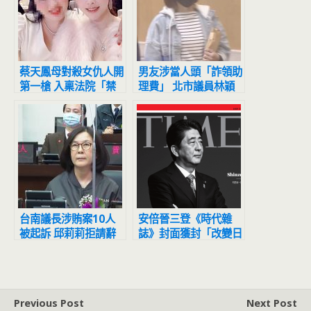
蔡天鳳母對殺女仇人開
男友涉當人頭「詐領助
第一槍 入稟法院「禁
理費」 北市議員林穎
前親家公私賣豪宅」
孟遭起訴
台南議長涉賄案10人
安倍晉三登《時代雜
被起訴 邱莉莉拒請辭
誌》封面獲封「改變日
反諷藍營「太心急」
本在世界的地位」
Previous Post
Next Post