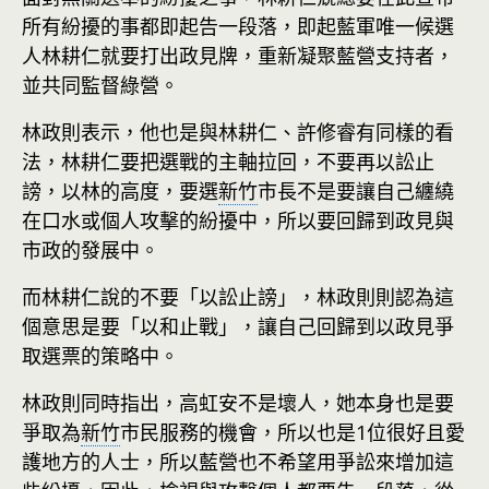
所有紛擾的事都即起告一段落，即起藍軍唯一候選
人林耕仁就要打出政見牌，重新凝聚藍營支持者，
並共同監督綠營。
林政則表示，他也是與林耕仁、許修睿有同樣的看
法，林耕仁要把選戰的主軸拉回，不要再以訟止
謗，以林的高度，要選
新竹
市長不是要讓自己纏繞
在口水或個人攻擊的紛擾中，所以要回歸到政見與
市政的發展中。
而林耕仁說的不要「以訟止謗」，林政則則認為這
個意思是要「以和止戰」，讓自己回歸到以政見爭
取選票的策略中。
林政則同時指出，高虹安不是壞人，她本身也是要
爭取為
新竹
市民服務的機會，所以也是1位很好且愛
護地方的人士，所以藍營也不希望用爭訟來增加這