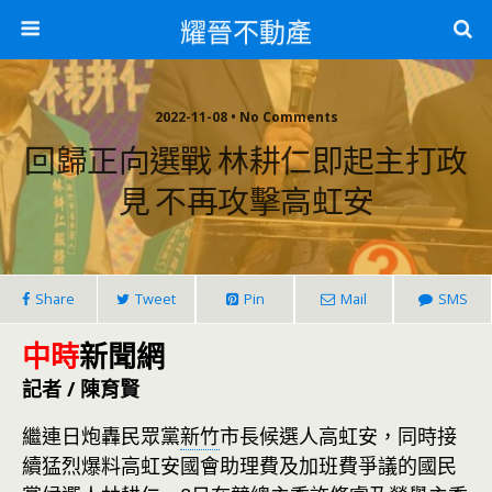
耀晉不動產
2022-11-08 • No Comments
回歸正向選戰 林耕仁即起主打政
見 不再攻擊高虹安
Share
Tweet
Pin
Mail
SMS
中時
新聞網
記者 / 陳育賢
繼連日炮轟民眾黨
新竹
市長候選人高虹安，同時接
續猛烈爆料高虹安國會助理費及加班費爭議的國民