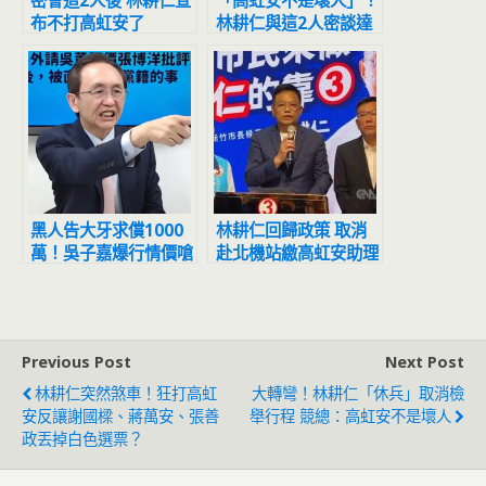
密會這2人後 林耕仁宣
「高虹安不是壞人」！
布不打高虹安了
林耕仁與這2人密談達
共識 強調黨中央無施
壓
黑人告大牙求償1000
林耕仁回歸政策 取消
萬！吳子嘉爆行情價嗆
赴北機站繳高虹安助理
「狗屁」：有事找我
費資料
Previous Post
Next Post
林耕仁突然煞車！狂打高虹
大轉彎！林耕仁「休兵」取消檢
安反讓謝國樑、蔣萬安、張善
舉行程 競總：高虹安不是壞人
政丟掉白色選票？