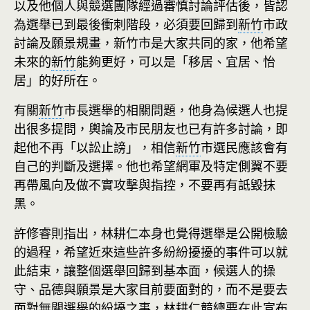
以及他個人與競選團隊經過審慎討論評估後，皆認
為選舉已到最後衝刺階段，必須要回歸到
新竹
市政
討論及願景規畫，新竹市是大家共同的家，他希望
未來的
新竹
能夠更好，可以是「移居、宜居、怡
居」的好所在。
有關
新竹
市長選舉的相關問題，他身為候選人也提
出很多提問，輿論及市民朋友也已有許多討論，即
起他不再「以訟止謗」，相信
新竹
市選民應該會有
自己的判斷及選擇。他也希望網軍及特定側翼不要
再帶風向及做不實攻擊與指控，不要再有詆毀抹
黑。
許修睿則指出，林耕仁本身也覺得選舉是公開檢驗
的過程，希望近來這些許多紛紛擾擾的事件可以就
此結束，讓整個選舉回歸到基本面，候選人的操
守、品德與願景是大家目前要面對的，而不是要去
面對無關選舉的紛擾之事，林耕仁競總要在此宣布