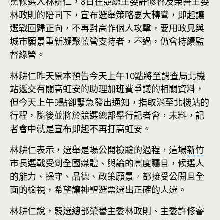
黨候選人林耕仁，8日在競總主委許修睿及榮譽主委
林政則的陪同下，宣布選舉策略要大轉彎，即起讓
選戰回歸正向，不再對高作個人攻擊，要用政見與
城市願景重新凝聚藍營支持者，不過，仍會持續監
督綠營。
林耕仁昨天原本預告今天上午10點將至調查局北機
站遞交有關高虹安的助理加班費爭議的相關資料，
但今天上午9點卻緊急發出通知，指取消至北機站的
行程，隨後並將於競選總部舉行記者會，未料，記
者會中就是宣布即起不再打高虹安。
林耕仁表示，選舉是場公開檢驗的過程，這場
新竹
市長選戰受到全國媒體、輿論的高度矚目，候選人
的能力、操守、品德、政策願景，都接受公開且全
面的檢視，希望讓神聖選票選出正確的人選。
林耕仁說，競選總部榮譽主委林政則、主委許修睿