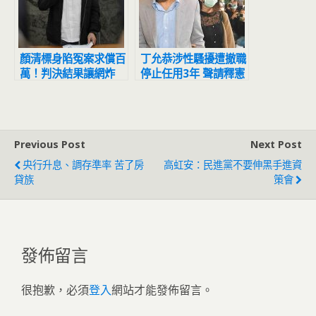
顏清標身陷冤案求償百
丁允恭涉性騷擾遭撤職
萬！判決結果讓網炸
停止任用3年 聲請釋憲
鍋：官逼民反
結果出爐
Previous Post
Next Post
央行升息、調存準率 苦了房
高虹安：民進黨不要伸黑手進資
貸族
策會
發佈留言
很抱歉，必須
登入
網站才能發佈留言。