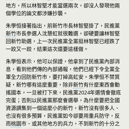
地方，所以林智堅才能當選兩次，卻沒人發現他兩
個學位的論文都涉嫌抄襲。
朱學恒接著指出，前新竹市長林智堅掛了，民進黨
新竹
市長參選人沈慧虹就很難選，卻硬要讓林智堅
回新竹助選，上一次民進黨全黨挺林智堅已經跌了
一跤又一跤，結果這次還要這樣做。
朱學恒表示，他可以保證，他拿到了民進黨內部消
息，看到他們傳的內部通報，他們已經下令全黨全
軍全力回防新竹市，要打掉高虹安。朱學恒不禁質
疑，新竹哪有這麼重要，除非
新竹
有什麼東西會動
搖國本，一旦被打下來，民進黨2024年選情會徹底
完蛋；否則以民進黨那麼會選舉，為什麼要把全國
資源調集到一個這麼小的新竹，新竹沒有很多人、
也沒有很多預算，民進黨如今卻要用重兵防守，反
而
桃園
市、或其他地方的兵力，不到新竹的十分之