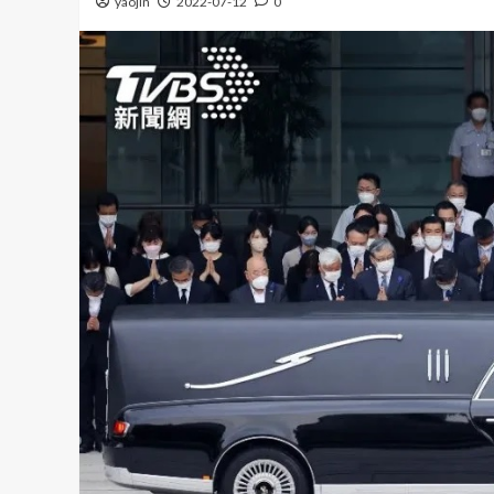
yaojin
2022-07-12
0