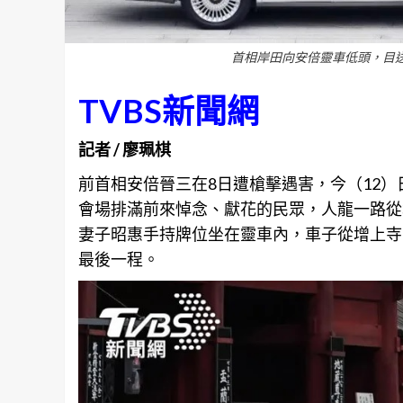
首相岸田向安倍靈車低頭，目
TVBS新聞網
記者 / 廖珮棋
前首相安倍晉三在8日遭槍擊遇害，今（12
會場排滿前來悼念、獻花的民眾，人龍一路從
妻子昭惠手持牌位坐在靈車內，車子從增上寺
最後一程。