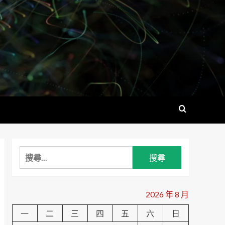
搜
尋
關
鍵
2026 年 8 月
字:
一
二
三
四
五
六
日