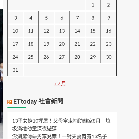
1
2
3
4
5
6
7
8
9
10
11
12
13
14
15
16
17
18
19
20
21
22
23
24
25
26
27
28
29
30
31
« 7 月
ETtoday 社會新聞
13子女擠10坪屋！父母拿走補助離家8月 垃
圾滿地幼童深夜遊蕩
澎湖驚傳惡劣棄兒案！一對夫妻育有13名子