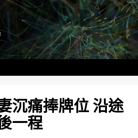
地
妻沉痛捧牌位 沿途
後一程