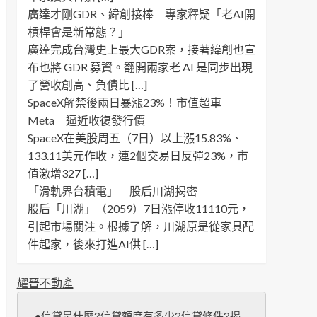
廣達才剛GDR、緯創接棒 專家釋疑「老AI開
槓桿會是新常態？」
廣達完成台灣史上最大GDR案，接著緯創也宣
布也將 GDR 募資。翻開兩家老 AI 是同步出現
了營收創高、負債比 […]
SpaceX解禁後兩日暴漲23%！市值超車
Meta 逼近收復發行價
SpaceX在美股周五（7日）以上漲15.83%、
133.11美元作收，連2個交易日反彈23%，市
值激增327 […]
「滑軌界台積電」 股后川湖揭密
股后「川湖」（2059）7日漲停收11110元，
引起市場關注。根據了解，川湖原是從家具配
件起家，後來打進AI供 […]
耀晉不動產