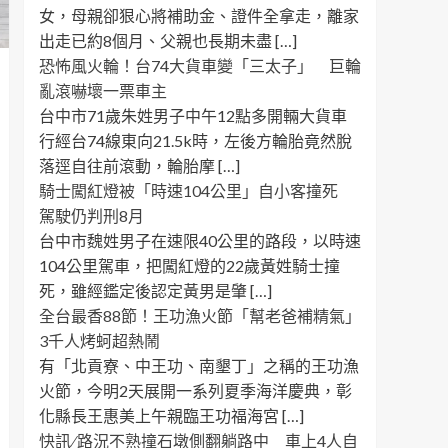
女，母親卻狠心將補助金、證件全拿走，離家
出走已約8個月、父親也長期未盡 […]
恐怖風火輪！台74大貨車變「三太子」 巨輪
亂滾嚇壞一票車主
台中市71歲朱姓男子中午12點多開輛大貨車
行經台74線東向21.5k時，左後方輪胎竟然脫
落逕自往前滾動，輪胎摩 […]
騎士闖紅燈被「時速104公里」自小客撞死
駕駛仍判刑8月
台中市魏姓男子在速限40公里的路段，以時速
104公里駕車，把闖紅燈的22歲黃姓騎士撞
死，雖經鑑定後認定黃男是肇 […]
全台最香88節！王功漁火節「幫老爸補精氣」
3千人烤蚵超熱鬧
有「北貢寮、中王功、南墾丁」之稱的王功漁
火節，今明2天展開一系列夏季海洋慶典，彰
化縣長王惠美上午親臨王功福海宮 […]
快訊 ∕ 路況不熟撞石墩側翻躺路中 車上4人自