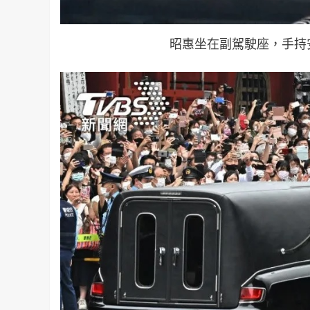
昭惠坐在副駕駛座，手持