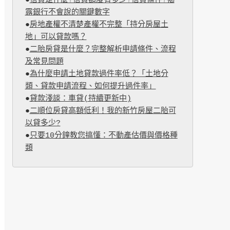
●
信貸是什麼?信貸額度有多少?信貸條件?揭
露銀行不會說的關鍵數字
●
房地產權不清楚產權不完整「持分房屋土
地」可以貸款嗎？
●
二胎房貸是什麼？完整解析申請條件、流程
及常見問題
●
為什麼申請土地貸款過件率低？「土地分
類、貸款申請流程、如何提升過件率」
●
貸款淺談：車貸(持續更新中)
●
二順位房貸高額低利！我的新竹房屋二胎可
以貸多少?
●
只要10分鐘教您搞懂：不動產估價與價格種
類