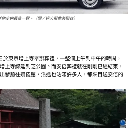
送他走完最後一程。（圖／達志影像美聯社）
）日於東京增上寺舉辦葬禮，一整個上午到中午的時間，
增上寺綿延到芝公園。而安倍葬禮就在剛剛已經結束，
出發前往殯儀館，沿途也站滿許多人，都來目送安倍的