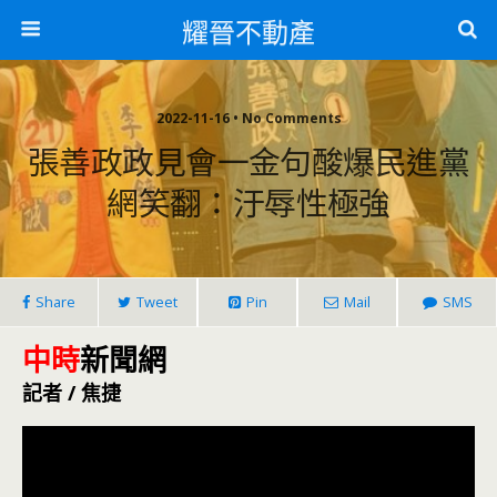
耀晉不動產
2022-11-16 • No Comments
張善政政見會一金句酸爆民進黨
網笑翻：汙辱性極強
Share
Tweet
Pin
Mail
SMS
中時
新聞網
記者 / 焦捷