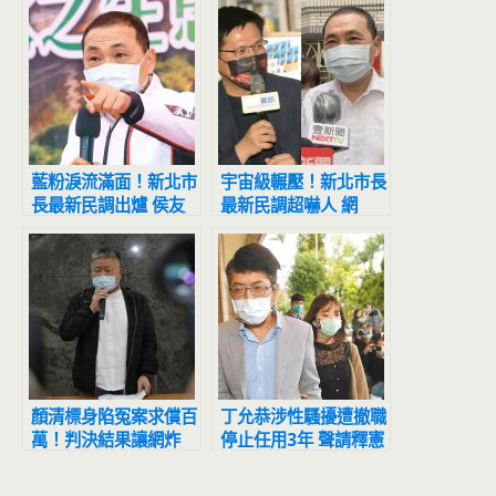
藍粉淚流滿面！新北市
宇宙級輾壓！新北市長
長最新民調出爐 侯友
最新民調超嚇人 網
宜超震撼
驚：滅亡計畫開始
顏清標身陷冤案求償百
丁允恭涉性騷擾遭撤職
萬！判決結果讓網炸
停止任用3年 聲請釋憲
鍋：官逼民反
結果出爐