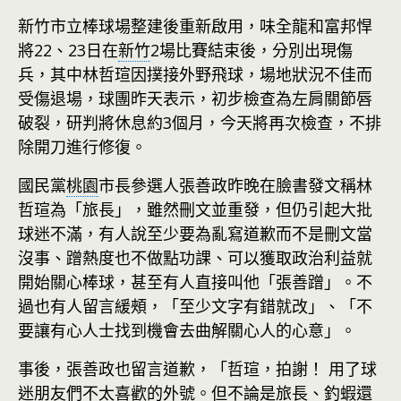
新竹市立棒球場整建後重新啟用，味全龍和富邦悍
將22、23日在
新竹
2場比賽結束後，分別出現傷
兵，其中林哲瑄因撲接外野飛球，場地狀況不佳而
受傷退場，球團昨天表示，初步檢查為左肩關節唇
破裂，研判將休息約3個月，今天將再次檢查，不排
除開刀進行修復。
國民黨
桃園
市長參選人張善政昨晚在臉書發文稱林
哲瑄為「旅長」，雖然刪文並重發，但仍引起大批
球迷不滿，有人說至少要為亂寫道歉而不是刪文當
沒事、蹭熱度也不做點功課、可以獲取政治利益就
開始關心棒球，甚至有人直接叫他「張善蹭」。不
過也有人留言緩頰，「至少文字有錯就改」、「不
要讓有心人士找到機會去曲解關心人的心意」。
事後，張善政也留言道歉，「哲瑄，拍謝！ 用了球
迷朋友們不太喜歡的外號。但不論是旅長、釣蝦還