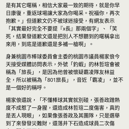
是有其它暱稱，相信大家最一致的期待，就是你早
日康復，重返球場讓大家為你喝采。祝福你，再次
抱歉。」但道歉文仍不被球迷接受，有網友表示
「其實最好完全不要提『x長』那兩個字」、「笑
死，結果發道歉文還是把別人不想聽到的暱稱拿出
來用，到底是道歉還是多補一槍啊」。
身兼
桃園
市棒球委員會主委的桃園市議員楊家俍今
天接受媒體訪問表示，外號「釣蝦」的林哲瑄會被
稱為「旅長」，是因為他曾被懷疑霸凌隊友林益
全，所以被稱為「801旅長」，音近「霸凌」，並不
是一個好的稱呼。
楊家俍還說，「不懂棒球其實就別碰，張善政蹭熱
度不成惹了一身腥，還造成林哲瑄二度傷害，真的
是丟人現眼」，如果像張善政及其團隊，只是選舉
到了來發發災難財，還落井下石造成球員二次傷