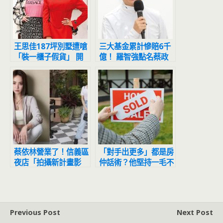
王思佳187坪別墅遭嗆
三大基金累計慘賠6千
「裝一櫃子假貨」 開
億！ 羅智強點名蔡政
箱豪宅舊片神打臉
府這一位「靜悄悄」
蔡依林營業了！信義區
「對手出更多」都是房
夜店「拍攝新計畫影
仲話術？他堅持一毛不
片」網友目擊驚：本人
加 結果GG了
正到翻掉
Previous Post
Next Post