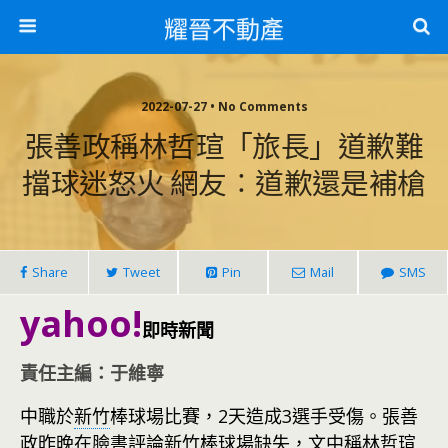
耀晉不動產
2022-07-27 • No Comments
張善政稱林哲瑄「旅長」道歉難
擋球迷怒火 網友︰道歉還是補槍
Share
Tweet
Pin
Mail
SMS
yahoo!
即時新聞
責任主編：于維寧
中職於
新竹
棒球場比賽，2天造成3選手受傷。張善
政昨晚在臉書評論新竹棒球場缺失，文中稱林哲瑄