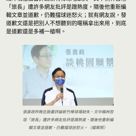
「旅長」遭許多網友批評是蹭熱度，隨後他重新編
輯文章並道歉，仍難擋球迷怒火；就有網友說，發
道歉文還是把別人不想聽到的暱稱拿出來用，到底
是道歉還是多補一槍啊。
張善政昨晚在臉書評論新竹棒球場缺失，文中稱林哲
瑄「旅長」遭許多網友批評是蹭熱度，隨後他重新編
輯文章並道歉，仍難擋球迷怒火。（檔案照）