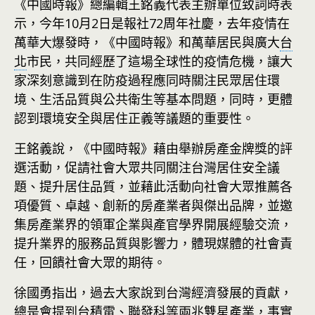
《中國時報》總編輯王銘義代表主辦單位致詞時表
示，今年10月2日是報社72周年社慶，去年疫情在
萬華大爆發時，《中國時報》和萬華居民與廣大
台
北
市民，共同經歷了這場全球性的疫情危機，讓大
家深刻意識到在防疫過程應同時關注民眾居住環
境、生活品質與公共衛生等基本問題，同時，更體
認到環境安全與居住正義等議題的重要性。
王銘義說，《中國時報》藉由舉辦房產金牌獎的評
選活動，促請社會大眾共同關注台灣居住安全議
題、提升居住品質，並藉此活動向社會大眾推薦各
項優質、卓越、創新的房產業者與傑出品牌，並邀
集房產業界的領軍企業與產官學界開展經驗交流，
提升業界的服務品質與影響力，體現媒體的社會責
任，回饋社會大眾的期待。
徐國勇指出，過去大家說到台灣經濟發展的貢獻，
總是會提到台積電、聯發科等兩兆雙星產業，事實