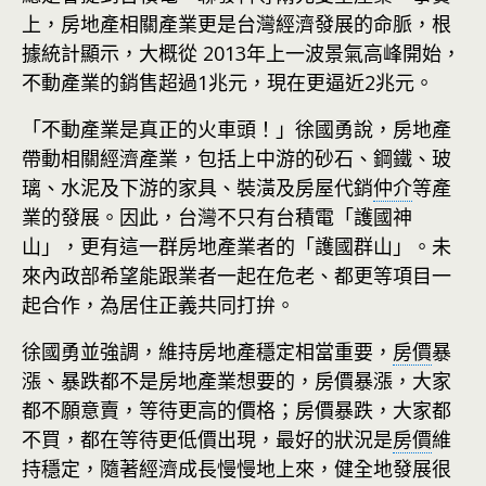
上，房地產相關產業更是台灣經濟發展的命脈，根
據統計顯示，大概從 2013年上一波景氣高峰開始，
不動產業的銷售超過1兆元，現在更逼近2兆元。
「不動產業是真正的火車頭！」徐國勇說，房地產
帶動相關經濟產業，包括上中游的砂石、鋼鐵、玻
璃、水泥及下游的家具、裝潢及房屋代銷
仲介
等產
業的發展。因此，台灣不只有台積電「護國神
山」，更有這一群房地產業者的「護國群山」。未
來內政部希望能跟業者一起在危老、都更等項目一
起合作，為居住正義共同打拚。
徐國勇並強調，維持房地產穩定相當重要，
房價
暴
漲、暴跌都不是房地產業想要的，房價暴漲，大家
都不願意賣，等待更高的價格；房價暴跌，大家都
不買，都在等待更低價出現，最好的狀況是
房價
維
持穩定，隨著經濟成長慢慢地上來，健全地發展很