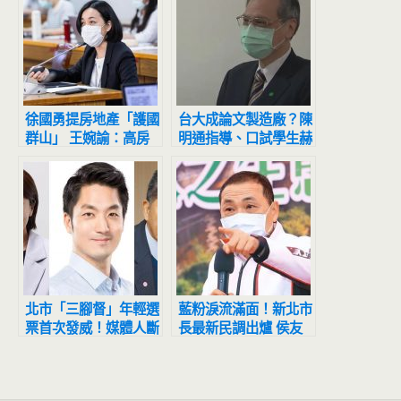
徐國勇提房地產「護國
台大成論文製造廠？陳
群山」 王婉諭：高房
明通指導、口試學生赫
價是壓垮年輕人的萬重
見5胞胎！網驚呆吐一
山
句
北市「三腳督」年輕選
藍粉淚流滿面！新北市
票首次發威！媒體人斷
長最新民調出爐 侯友
言：絕不會投給他
宜超震撼