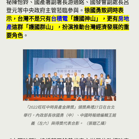
祕陳怡鈴、國產署副署長游適銘、國發會副處長呂
登元等中央政府主管蒞臨參與。
徐國勇致詞時表
示，台灣不是只有
台積電
「護國神山」，更有
房地
產
這群「護國群山」，扮演推動台灣經濟發展的重
要角色
。
「2022旺旺中時房產金牌獎」頒獎典禮27日在台北
舉行，內政部長徐國勇（中）、中國時報總編輯王銘
義（左六）與得獎代表合影。 （張鎧乙攝）