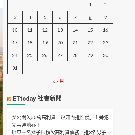
1
2
3
4
5
6
7
8
9
10
11
12
13
14
15
16
17
18
19
20
21
22
23
24
25
26
27
28
29
30
31
« 7 月
ETtoday 社會新聞
女公關欠50萬高利貸「包廂內遭性侵」！嫌犯
完事逼她吞下
屏東一名女子因積欠高利貸債務，遭3名男子