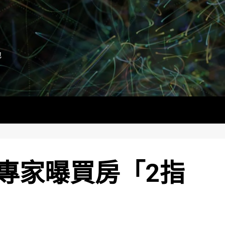
地
專家曝買房「2指