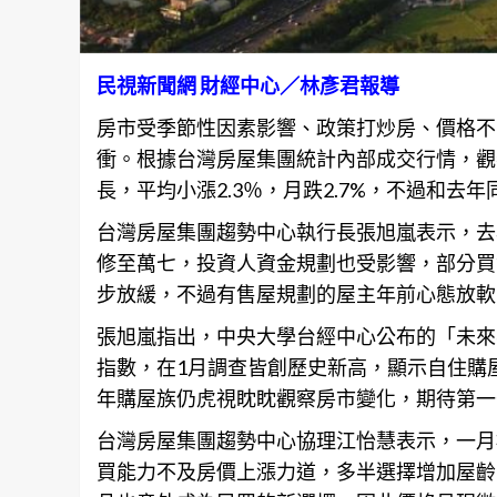
民視新聞網 財經中心／林彥君報導
房市受季節性因素影響、政策打炒房、價格不
衝。根據台灣房屋集團統計內部成交行情，觀察
長，平均小漲2.3％，月跌2.7%，不過和去年
台灣房屋集團趨勢中心執行長張旭嵐表示，去
修至萬七，投資人資金規劃也受影響，部分買
步放緩，不過有售屋規劃的屋主年前心態放軟
張旭嵐指出，中央大學台經中心公布的「未來
指數，在1月調查皆創歷史新高，顯示自住購
年購屋族仍虎視眈眈觀察房市變化，期待第一
台灣房屋集團趨勢中心協理江怡慧表示，一月
買能力不及房價上漲力道，多半選擇增加屋齡