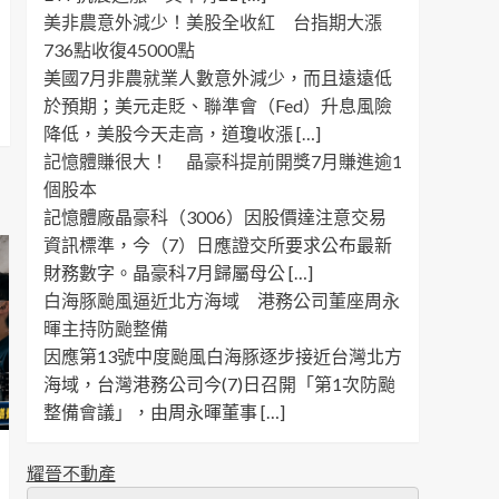
美非農意外減少！美股全收紅 台指期大漲
736點收復45000點
美國7月非農就業人數意外減少，而且遠遠低
於預期；美元走貶、聯準會（Fed）升息風險
降低，美股今天走高，道瓊收漲 […]
記憶體賺很大！ 晶豪科提前開獎7月賺進逾1
個股本
記憶體廠晶豪科（3006）因股價達注意交易
資訊標準，今（7）日應證交所要求公布最新
財務數字。晶豪科7月歸屬母公 […]
白海豚颱風逼近北方海域 港務公司董座周永
暉主持防颱整備
因應第13號中度颱風白海豚逐步接近台灣北方
海域，台灣港務公司今(7)日召開「第1次防颱
整備會議」，由周永暉董事 […]
耀晉不動產