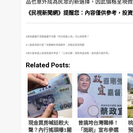
品也意外成為民眾的新選擇，因此價格呈現微
《民視新聞網》提醒您：內容僅供參考，投資
#
房地產權不清楚產權不完整「持分房屋土地」可以貸款嗎
？
#
二胎房貸是什麼？完整解析申請條件、流程及常見問題
#
為什麼申請土地貸款過件率低？「土地分類、貸款申請流程、如何提升過件率」
Related Posts:
現金買房喊話較大
曾搞垮台灣職棒！
桃
聲？內行搖頭曝1關
「雨刷」宣布參選
預