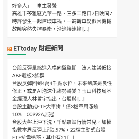
好多人」 車主發聲
高雄市苓雅區光華一路、三多二路口7日晚間7
時許發生一起連環車禍，一輛轎車疑似因機械
故障突然失控暴衝，沿途接連撞 […]
ETtoday 財經新聞
台股反彈量縮進入橫向盤整期 法人建議低接
ABF載板3族群
台股反彈回到4萬4千點水位，未來到底是良性
修正，或是AI泡沫化趨勢轉變？玉山科技島基
金經理人林哲宇指出，台股與 […]
台股主動式ETF大車拼！僅3檔單周漲逾
10% 00992A居冠
台股大盤上沖下洗，千點震盪行情常見，加權
指數本周反彈上漲2.57%，22檔主動式台股
ETF抗震追漲，其中有21 […]