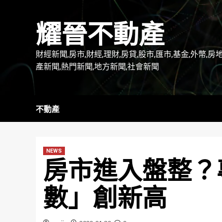
Skip
to
耀晉不動產
content
財經新聞,房市,財經,理財,房貸,股市,匯市,基金,外幣,房
產新聞,熱門新聞,地方新聞,社會新聞
不動產
NEWS
房市進入盤整？
數」創新高