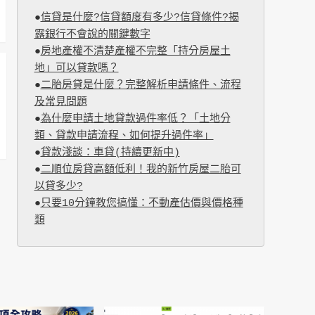
●
信貸是什麼?信貸額度有多少?信貸條件?揭
露銀行不會說的關鍵數字
●
房地產權不清楚產權不完整「持分房屋土
地」可以貸款嗎？
●
二胎房貸是什麼？完整解析申請條件、流程
及常見問題
●
為什麼申請土地貸款過件率低？「土地分
類、貸款申請流程、如何提升過件率」
●
貸款淺談：車貸(持續更新中)
●
二順位房貸高額低利！我的新竹房屋二胎可
以貸多少?
●
只要10分鐘教您搞懂：不動產估價與價格種
類