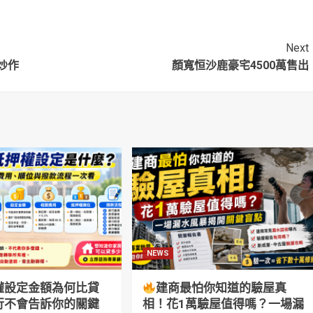
輝
區！ 專家：非倒
閉 回總部繼續打
空戰
Next
炒作
顏寬恒沙鹿豪宅4500萬售出
NEWS
權設定金額為何比貸
建商最怕你知道的驗屋真
行不會告訴你的關鍵
相！花1萬驗屋值得嗎？一場漏