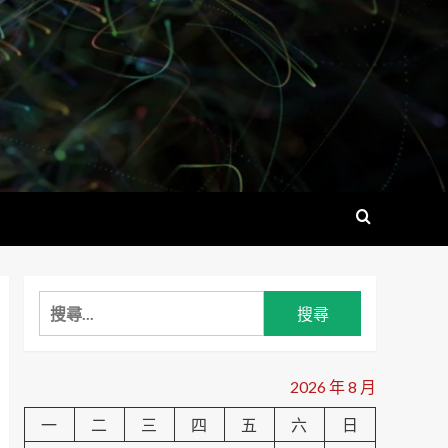
搜
尋
關
鍵
2026 年 8 月
字:
一
二
三
四
五
六
日