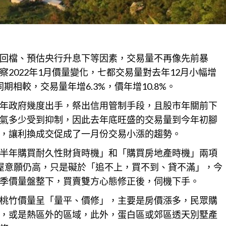
回檔、預估央行升息下等因素，交易量不再像先前暴
2022年1月價量變化，七都交易量對去年12月小幅增
同期相較，交易量年增6.3%，價年增10.8%。
年政府幾度出手，祭出信用管制手段，且股市年關前下
氣多少受到抑制，因此去年底旺盛的交易量到今年初腳
，讓利換成交促成了一月份交易小漲的趨勢。
半年購買耐久性財貨時機」和「購買
房地產
時機」兩項
屋意願仍高，只是礙於「追不上，買不到、貸不滿」，今
季價量盤整下，買賣雙方心態修正後，伺機下手。
桃竹價量呈「量平、價修」，主要是
房價
漲多，民眾購
，或是熱區外的區域，此外，蛋白區或郊區透天別墅產