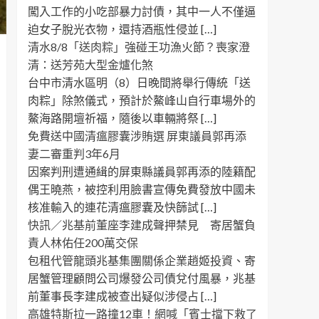
闖入工作的小吃部暴力討債，其中一人不僅逼
迫女子脫光衣物，還持酒瓶性侵並 […]
清水8/8「送肉粽」強碰王功漁火節？喪家澄
清：送芳苑大型金爐化煞
台中市清水區明（8）日晚間將舉行傳統「送
肉粽」除煞儀式，預計於鰲峰山自行車場外的
鰲海路開壇祈福，隨後以車輛將祭 […]
免費送中國清瘟膠囊涉賄選 屏東議員郭再添
妻二審重判3年6月
因案判刑遭通緝的屏東縣議員郭再添的陸籍配
偶王曉燕，被控利用臉書宣傳免費發放中國未
核准輸入的連花清瘟膠囊及快篩試 […]
快訊／兆基前董座李建成聲押禁見 寄居蟹負
責人林佑任200萬交保
包租代管龍頭兆基集團關係企業趙姬投資、寄
居蟹管理顧問公司爆發公司債兌付風暴，兆基
前董事長李建成被查出疑似涉侵占 […]
高雄特斯拉一路撞12車！網喊「賓士擋下救了