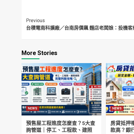
鍵
議員球迷氣炸
爭
Continue
Previous
台積電南科擴廠／台南房價飆 麵店老闆娘：投機客
Reading
More Stories
NEWS
NEWS
預售屋工程進度怎麼查？5大查
房貸抵押
詢管道｜停工、工程款、建照
款高？銀