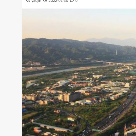
yaojin
2022-01-30
0