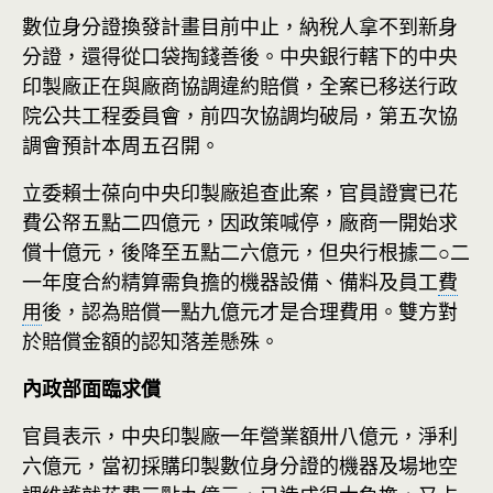
數位身分證換發計畫目前中止，納稅人拿不到新身
分證，還得從口袋掏錢善後。中央銀行轄下的中央
印製廠正在與廠商協調違約賠償，全案已移送行政
院公共工程委員會，前四次協調均破局，第五次協
調會預計本周五召開。
立委賴士葆向中央印製廠追查此案，官員證實已花
費公帑五點二四億元，因政策喊停，廠商一開始求
償十億元，後降至五點二六億元，但央行根據二○二
一年度合約精算需負擔的機器設備、備料及員工
費
用
後，認為賠償一點九億元才是合理費用。雙方對
於賠償金額的認知落差懸殊。
內政部面臨求償
官員表示，中央印製廠一年營業額卅八億元，淨利
六億元，當初採購印製數位身分證的機器及場地空