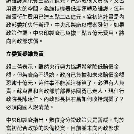
調維護就花費三點九億元，已造成很大負擔，又占
用很大的空間，為維持機器低度運轉及維護，每年
繼續衍生費用已達五點二四億元。當初這
計畫
是內
政部委託央行辦理，中央印製廠以標案發包，如果
政策作罷，中央印製廠已負擔三點五億元費用，將
向內政部求償。
立委質疑誰負責
賴士葆表示，雖然央行努力協調希望降低賠償金
額，但若廠商不退讓，政府已負擔和未來賠償金額
恐逾十億元，這件事不能就這樣算了，必須有人負
責，蘇貞昌和內政部前部長徐國勇已走人，現任行
政院長陳建仁、內政部長林右昌如何收拾爛攤子？
必須向國人說清楚。
中央印製廠指出，數位身分證政策只是暫緩，對於
當初配合政策的設備
投資
，目前並未向內政部求