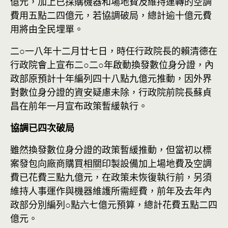
億元，加上已採購機器和場地費及維持運轉的空調
費用五點二四億元，若協調破局，總計逾十億元費
用將由全民埋單。
二○一八年十二月廿七日，時任行政院長的賴清德在
行政院會上宣布二○二○年啟動換發數位身分證，內
政部原預計十年編列四十八點九億元推動，因外界
對數位身分證的
資安
疑慮未除，行政院前院長蘇貞
昌在前年一月宣布政策暫緩執行。
協調已四次破局
雖然換發數位身分證的政策暫緩推動，但當初以標
案發包向廠商購買
相關
印製設備加上場地費及空調
費已花費三點九億元，在政策未恢復執行前，另須
維持人事運作與機器維護所需經費，前年及去年內
政部分別編列○點六七億元預算，總計花費五點二四
億元。