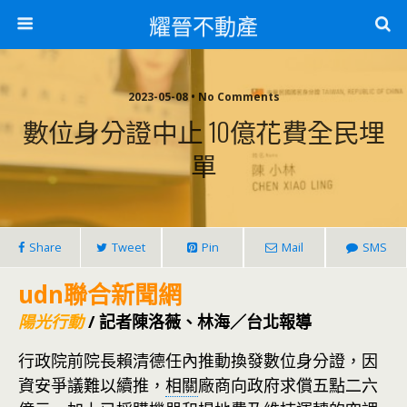
耀晉不動產
2023-05-08 • No Comments
數位身分證中止 10億花費全民埋
單
Share
Tweet
Pin
Mail
SMS
udn聯合新聞網
陽光行動
/ 記者陳洛薇、林海／台北報導
行政院前院長賴清德任內推動換發數位身分證，因
資安爭議難以續推，
相關
廠商向政府求償五點二六