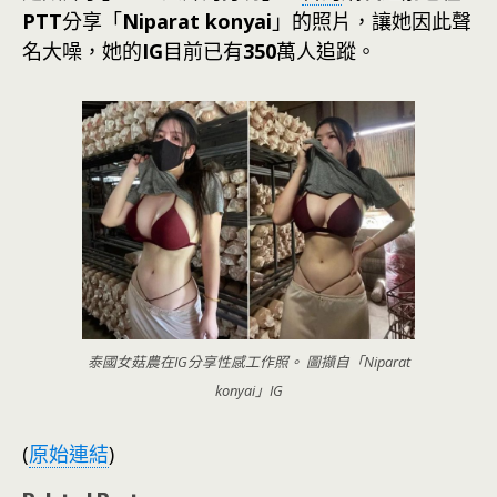
PTT
分享「
Niparat konyai
」的照片，讓她因此聲
名大噪，她的
IG
目前已有
350
萬人追蹤。
泰國女菇農在IG分享性感工作照。 圖擷自「Niparat
konyai」IG
(
原始連結
)