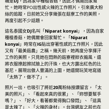
職是
DJ
，因為家中種植香菇，因此才偶爾回家幫
忙。她時常PO出性感火辣的工作照片，引來廣大粉
絲的追蹤，日前她又分享幾張在菇寮工作的美照，
再度引起不少話題。
這名泰國女
DJ
名叫「
Niparat konyai
」，因為自家
種植香菇，她偶爾會回家幫忙。「
Niparat
konyai
」時常在
IG
貼出穿著性感的工作照片，因此
又有「最美菇農」之稱。幾天前，她再度分享揮汗
工作的美照，只見她在悶熱的菇寮裡掀衣搧風，還
將衣服撩起擦拭臉上的汗珠，也大方露出紅色的比
基尼，展現出傲人豐滿的上圍，她還開玩笑地寫道
「太熱了，做不了」。
照片一出，也吸引了將近
20
萬粉絲按讚留言，「太
美的照片」、「看起來真的很累」、「妳想要幫手
嗎？」、「好大，看著都覺得胸口發悶」、「這真
是太辣了」、「火辣的身材」。
台灣
網友之前也在