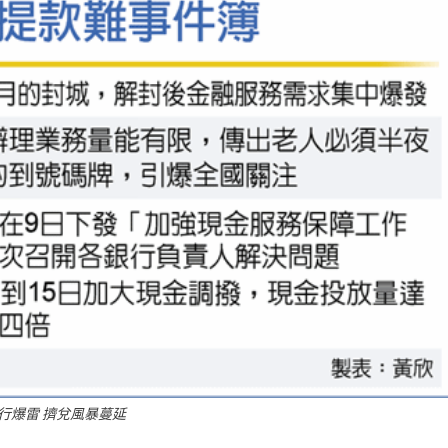
行爆雷 擠兌風暴蔓延