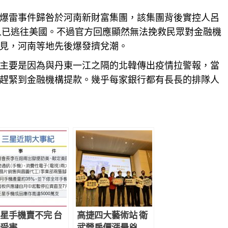
爆雷事件歸咎於河南新財富集團，該集團背後實控人呂
該人已逃往美國。不過官方回應顯然無法挽救民眾對金融機
見，河南等地先後爆發擠兌潮。
主要是因為與丹東一江之隔的北韓傳出疫情拉警報，當
趕緊到金融機構提款。幾乎每家銀行都有長長的排隊人
星手機賣不完 台
高捷四大藝術站 衛
受害
武營房價漲最兇