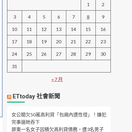
1
2
3
4
5
6
7
8
9
10
11
12
13
14
15
16
17
18
19
20
21
22
23
24
25
26
27
28
29
30
31
« 7 月
ETtoday 社會新聞
女公關欠50萬高利貸「包廂內遭性侵」！嫌犯
完事逼她吞下
屏東一名女子因積欠高利貸債務，遭3名男子