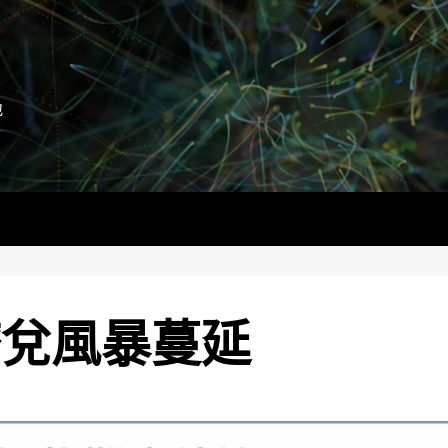
地
擠兌風暴蔓延