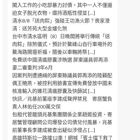
闖入工作的小吃部暴力討債，其中一人不僅逼
迫女子脫光衣物，還持酒瓶性侵並 […]
清水8/8「送肉粽」強碰王功漁火節？喪家澄
清：送芳苑大型金爐化煞
台中市清水區明（8）日晚間將舉行傳統「送
肉粽」除煞儀式，預計於鰲峰山自行車場外的
鰲海路開壇祈福，隨後以車輛將祭 […]
免費送中國清瘟膠囊涉賄選 屏東議員郭再添
妻二審重判3年6月
因案判刑遭通緝的屏東縣議員郭再添的陸籍配
偶王曉燕，被控利用臉書宣傳免費發放中國未
核准輸入的連花清瘟膠囊及快篩試 […]
快訊／兆基前董座李建成聲押禁見 寄居蟹負
責人林佑任200萬交保
包租代管龍頭兆基集團關係企業趙姬投資、寄
居蟹管理顧問公司爆發公司債兌付風暴，兆基
前董事長李建成被查出疑似涉侵占 […]
高雄特斯拉一路撞12車！網喊「賓士擋下救了