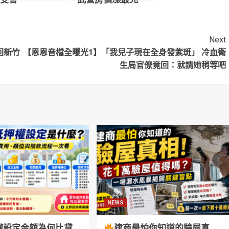
Next
回新竹
【恩恩音檔全曝光1】「我兒子現在全身發紫斑」 冷血衛
生局官僚竟回：就請她稍等吧
NEWS
權設定金額為何比貸
建商最怕你知道的驗屋真