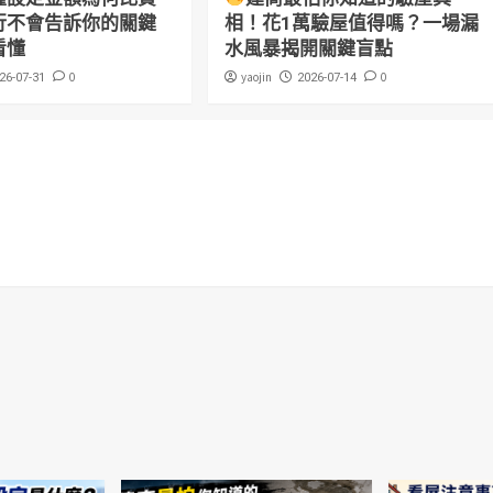
行不會告訴你的關鍵
相！花1萬驗屋值得嗎？一場漏
看懂
水風暴揭開關鍵盲點
0
yaojin
0
26-07-31
2026-07-14