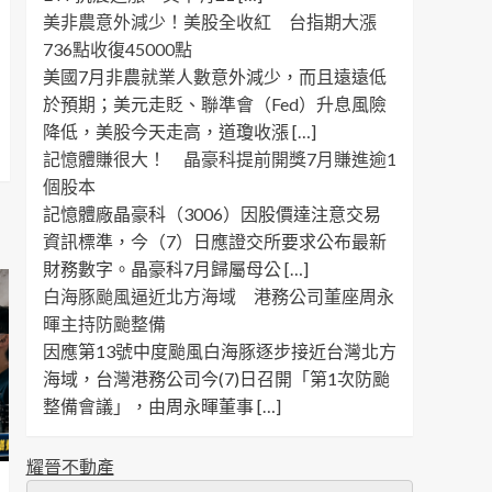
美非農意外減少！美股全收紅 台指期大漲
736點收復45000點
美國7月非農就業人數意外減少，而且遠遠低
於預期；美元走貶、聯準會（Fed）升息風險
降低，美股今天走高，道瓊收漲 […]
記憶體賺很大！ 晶豪科提前開獎7月賺進逾1
個股本
記憶體廠晶豪科（3006）因股價達注意交易
資訊標準，今（7）日應證交所要求公布最新
財務數字。晶豪科7月歸屬母公 […]
白海豚颱風逼近北方海域 港務公司董座周永
暉主持防颱整備
因應第13號中度颱風白海豚逐步接近台灣北方
海域，台灣港務公司今(7)日召開「第1次防颱
整備會議」，由周永暉董事 […]
耀晉不動產