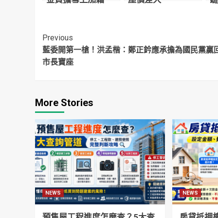
Continue
Previous
藍委開第一槍！洪孟楷：鄭正鈐應承擔為國民黨贏
Reading
市長寶座
More Stories
NEWS
NEWS
預售屋工程進度怎麼查？5大查
房貸抵押