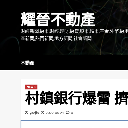
Skip
to
耀晉不動產
content
財經新聞,房市,財經,理財,房貸,股市,匯市,基金,外幣,房
產新聞,熱門新聞,地方新聞,社會新聞
不動產
NEWS
村鎮銀行爆雷 
yaojin
2022-06-21
0