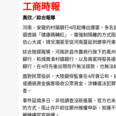
工商時報
黃欣／綜合報導
河南、安徽的村鎮銀行4月起傳出爆雷，多名
還透過「健康碼轉紅」、需強制隔離的方式阻
信心大減，擠兌潮甚至從河南蔓延到遼寧丹東
綜合陸媒報導，河南許昌市農商行旗下的禹州
銀行、柘城黃淮村鎮銀行，以及兩家持股各達
銀行，在4月先後出現存戶無法提款、也無法
面對民眾投訴，大陸銀保監會在4月曾公布，
或通過資金掮客吸收公眾資金，涉嫌違法犯罪
查。
事件延燒多日，非但調查沒新進展，官方也未
的方式，阻止存戶前往鄭州維權申訴，就連不
權機構官官相護。