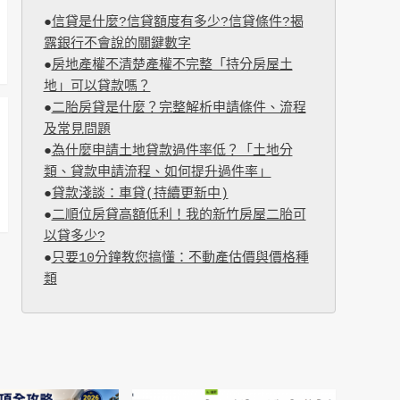
●
信貸是什麼?信貸額度有多少?信貸條件?揭
露銀行不會說的關鍵數字
●
房地產權不清楚產權不完整「持分房屋土
地」可以貸款嗎？
●
二胎房貸是什麼？完整解析申請條件、流程
及常見問題
●
為什麼申請土地貸款過件率低？「土地分
類、貸款申請流程、如何提升過件率」
●
貸款淺談：車貸(持續更新中)
●
二順位房貸高額低利！我的新竹房屋二胎可
以貸多少?
●
只要10分鐘教您搞懂：不動產估價與價格種
類