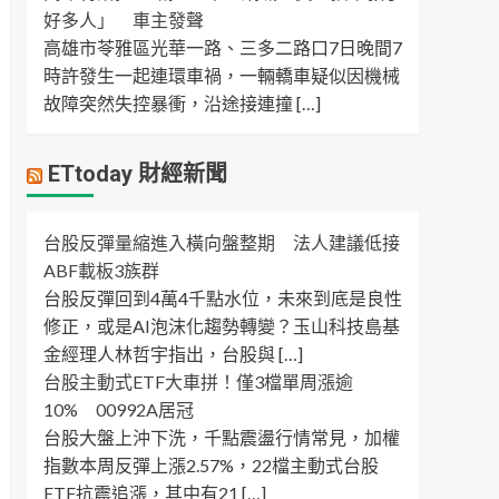
好多人」 車主發聲
高雄市苓雅區光華一路、三多二路口7日晚間7
時許發生一起連環車禍，一輛轎車疑似因機械
故障突然失控暴衝，沿途接連撞 […]
ETtoday 財經新聞
台股反彈量縮進入橫向盤整期 法人建議低接
ABF載板3族群
台股反彈回到4萬4千點水位，未來到底是良性
修正，或是AI泡沫化趨勢轉變？玉山科技島基
金經理人林哲宇指出，台股與 […]
台股主動式ETF大車拼！僅3檔單周漲逾
10% 00992A居冠
台股大盤上沖下洗，千點震盪行情常見，加權
指數本周反彈上漲2.57%，22檔主動式台股
ETF抗震追漲，其中有21 […]