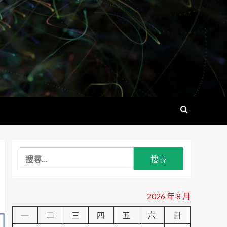
搜
尋
關
鍵
2026 年 8 月
字:
一
二
三
四
五
六
日