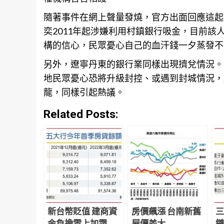
隨著事件在網上聲量發燒，官方出面回應這起
奕2011年起涉嫌利用村鎮銀行吸金，目前
構的信心，民眾憂心自己的血汗錢一夕蒸發不
另外，遼寧丹東的銀行業同樣出現擠兌情況。
地民眾憂心恐將升級封控、或遇到封城情況，
龍，同樣引起熱議。
Related Posts:
新台幣貶值 建商資
房價飆漲 台南新舊
三
金負擔雪上加霜
屋價差大
鏈