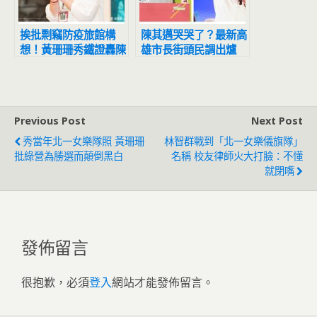
挨批剽竊防疫旅館構
陳其邁哭哭了？最新高
想！黃珊珊秀鐵證轟陳
雄市長街頭民調出爐
時中：你的會議記錄又
柯志恩輾壓所有人
在哪
Previous Post
Next Post
秀當年北一女樂隊照 黃珊珊
林智群戰到「北一女樂儀旗隊」
批綠營為勝選而顛倒黑白
名稱 校友律師火大打臉：不懂
就閉嘴
發佈留言
很抱歉，必須
登入
網站才能發佈留言。