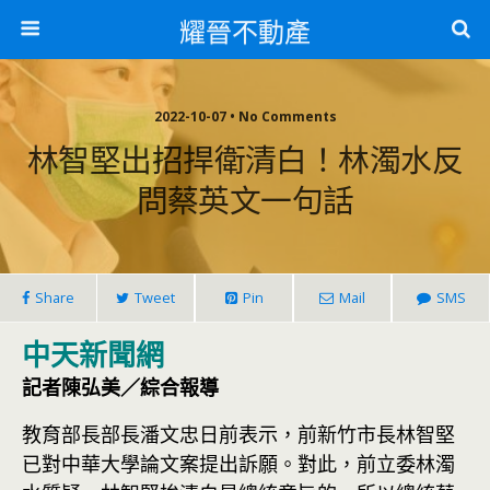
耀晉不動產
2022-10-07 • No Comments
林智堅出招捍衛清白！林濁水反
問蔡英文一句話
Share
Tweet
Pin
Mail
SMS
中天新聞網
記者陳弘美／綜合報導
教育部長部長潘文忠日前表示，前新竹市長林智堅
已對中華大學論文案提出訴願。對此，前立委林濁