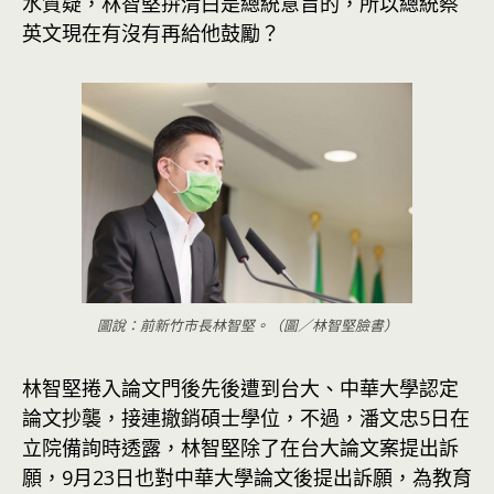
水質疑，林智堅拚清白是總統意旨的，所以總統蔡
英文現在有沒有再給他鼓勵？
圖說：前新竹市長林智堅。（圖／林智堅臉書）
林智堅捲入論文門後先後遭到台大、中華大學認定
論文抄襲，接連撤銷碩士學位，不過，潘文忠5日在
立院備詢時透露，林智堅除了在台大論文案提出訴
願，9月23日也對中華大學論文後提出訴願，為教育