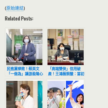
(
原始連結
)
Related Posts:
民進黨慘敗！蔡英文
「高端雙俠」信用破
「一做為」讓游盈隆心
產！王鴻薇狠酸：當初
寒：台灣人民的不幸
聽他們的話倒大楣啦