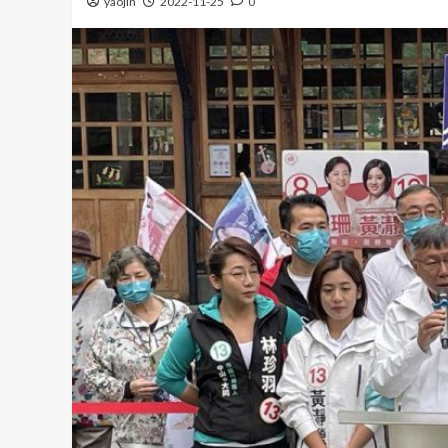
yaojin
2022-11-25
0