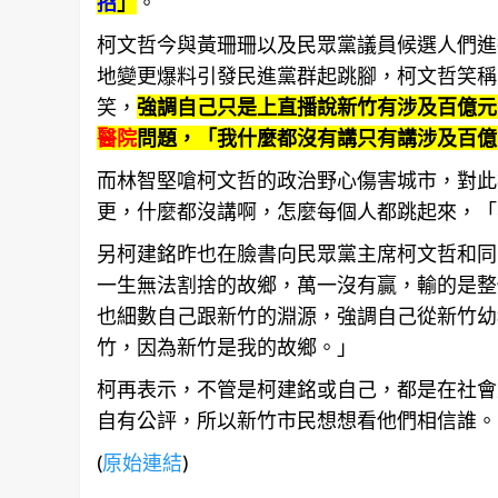
招
」
。
柯文哲今與黃珊珊以及民眾黨議員候選人們進
地變更爆料引發民進黨群起跳腳，柯文哲笑稱
笑，
強調自己只是上直播說新竹有涉及百億元
醫院
問題，「我什麼都沒有講只有講涉及百億
而林智堅嗆柯文哲的政治野心傷害城市，對此
更，什麼都沒講啊，怎麼每個人都跳起來，「
另柯建銘昨也在臉書向民眾黨主席柯文哲和同
一生無法割捨的故鄉，萬一沒有贏，輸的是整
也細數自己跟新竹的淵源，強調自己從新竹幼
竹，因為新竹是我的故鄉。」
柯再表示，不管是柯建銘或自己，都是在社會上已
自有公評，所以新竹市民想想看他們相信誰。
(
原始連結
)