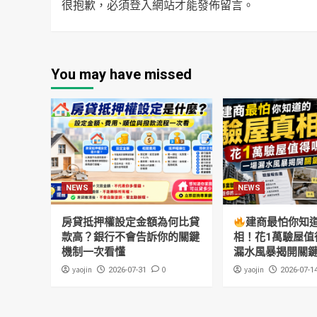
很抱歉，必須
登入
網站才能發佈留言。
You may have missed
NEWS
NEWS
房貸抵押權設定金額為何比貸
建商最怕你知
款高？銀行不會告訴你的關鍵
相！花1萬驗屋值
機制一次看懂
漏水風暴揭開關
yaojin
0
yaojin
2026-07-31
2026-07-1