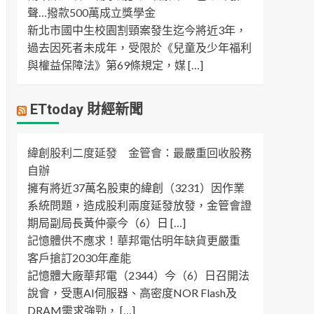
聲…撥款500萬成立獎學金
新北市國中生校園割頸案發生迄今將近3年，
過去因死者未成年，受限於《兒童及少年福利
與權益保障法》第69條規定，媒 […]
ETtoday 財經新聞
緯創股利二度延發 金管會：最嚴重回收股務
自辦
擁有將近37萬名股東的緯創（3231）因作業
系統問題，造成股利兩度延發放發，金管會證
期局副局長黃仲豪今（6）日 […]
記憶體供不應求！華邦電估明年缺貨更嚴重
客戶搶訂2030年產能
記憶體大廠華邦電（2344）今（6）日召開法
說會，受惠AI伺服器、高密度NOR Flash及
DRAM需求強勁， […]