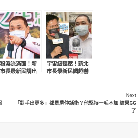
粉淚流滿面！新
宇宙級輾壓！新北
市長最新民調出
市長最新民調超嚇
 侯友宜超震撼
人 網驚：滅亡計畫
開始
Next
招
「對手出更多」都是房仲話術？他堅持一毛不加 結果GG
了