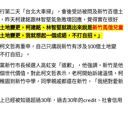
行第二天「台北大車掃」，會後受訪被問及新竹百億土
，昨天柯建銘跟林智堅氣急敗壞回應，覺得實在很好
土地變更，柯建銘、林智堅就跳出來說是
新竹馬偕兒童
土地變更，我就想起一個成語，不打自招。」
柯文哲再重申，自己只講說新竹有涉及100億土地變
不打自招」。
黨新竹市長候選人高虹安「道歉」，他強調，
新竹
是他
個世代價值。對此柯文哲表示，老柯開始訴諸溫情，柯
稚園到新竹中學，同學親戚都還在
新竹
，「我絕對愛新
經被知道超過30年，過去30年的credit、社會信用