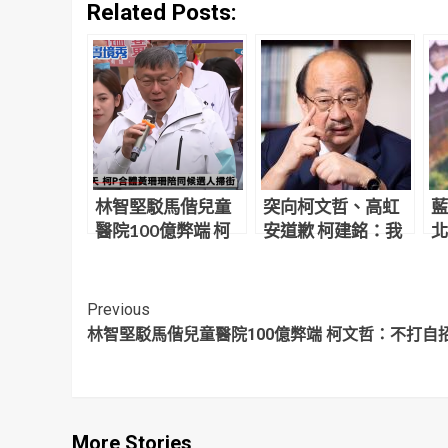
Related Posts:
林智堅駁馬偕兒童
突向柯文哲、高虹
藍
醫院100億弊端 柯
安道歉 柯建銘：我
北
文哲：不打自招
不得不比誰都嚴厲
爐
批判挑戰你們
Continue
Previous
林智堅駁馬偕兒童醫院100億弊端 柯文哲：不打自
Reading
More Stories