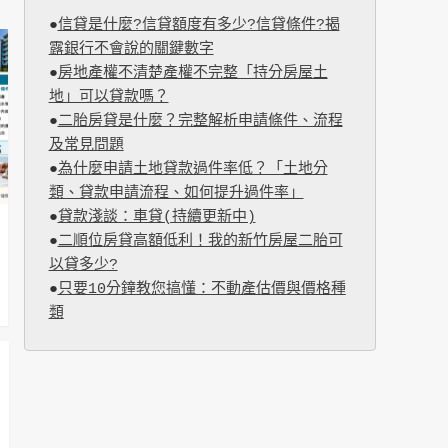
●
信貸是什麼?信貸額度有多少?信貸條件?揭
露銀行不會說的關鍵數字
●
房地產權不清楚產權不完整「持分房屋土
地」可以貸款嗎？
●
二胎房貸是什麼？完整解析申請條件、流程
及常見問題
●
為什麼申請土地貸款過件率低？「土地分
類、貸款申請流程、如何提升過件率」
●
貸款淺談：車貸(持續更新中)
●
二順位房貸高額低利！我的新竹房屋二胎可
以貸多少?
●
只要10分鐘教您搞懂：不動產估價與價格種
類