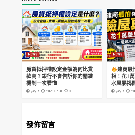
NEWS
NEWS
房貸抵押權設定金額為何比貸
建商最
款高？銀行不會告訴你的關鍵
相！花1
機制一次看懂
水風暴揭
yaojin
0
yaojin
2026-07-31
20
發佈留言