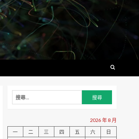
搜
尋
關
鍵
2026 年 8 月
字:
一
二
三
四
五
六
日