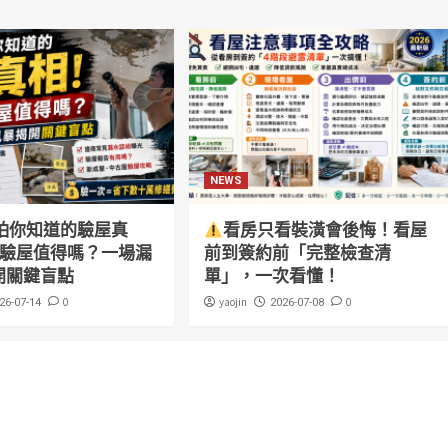
NEWS
怕你知道的驗屋真
看房只看裝潢會後悔！看屋
萬驗屋值得嗎？一場漏
前到簽約前「完整檢查清
開關鍵盲點
單」，一次看懂！
0
yaojin
0
26-07-14
2026-07-08