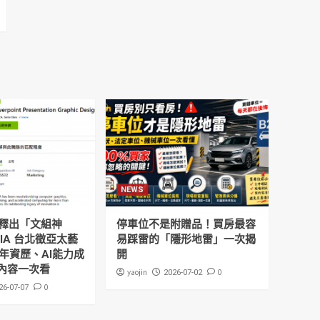
NEWS
釋出「文組神
停車位不是附贈品！買房最容
DIA 台北徵亞太藝
易踩雷的「隱形地雷」一次揭
年資歷、AI能力成
開
內容一次看
yaojin
0
2026-07-02
0
26-07-07