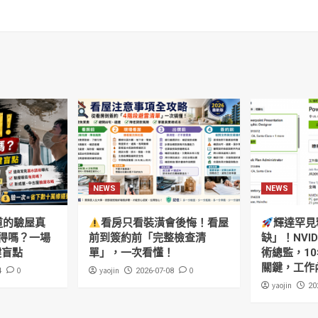
NEWS
NEWS
道的驗屋真
看房只看裝潢會後悔！看屋
輝達罕見
得嗎？一場
前到簽約前「完整檢查清
缺」！NVI
鍵盲點
單」，一次看懂！
術總監，10
關鍵，工作
0
yaojin
0
4
2026-07-08
yaojin
20