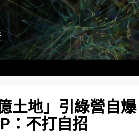
地
億土地」引綠營自爆
柯P：不打自招