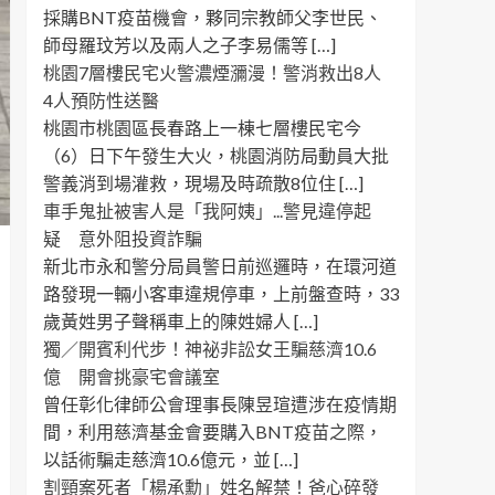
採購BNT疫苗機會，夥同宗教師父李世民、
師母羅玟芳以及兩人之子李易儒等 […]
桃園7層樓民宅火警濃煙瀰漫！警消救出8人
4人預防性送醫
桃園市桃園區長春路上一棟七層樓民宅今
（6）日下午發生大火，桃園消防局動員大批
警義消到場灌救，現場及時疏散8位住 […]
車手鬼扯被害人是「我阿姨」...警見違停起
疑 意外阻投資詐騙
新北市永和警分局員警日前巡邏時，在環河道
路發現一輛小客車違規停車，上前盤查時，33
歲黃姓男子聲稱車上的陳姓婦人 […]
獨／開賓利代步！神祕非訟女王騙慈濟10.6
億 開會挑豪宅會議室
曾任彰化律師公會理事長陳昱瑄遭涉在疫情期
間，利用慈濟基金會要購入BNT疫苗之際，
以話術騙走慈濟10.6億元，並 […]
割頸案死者「楊承勳」姓名解禁！爸心碎發