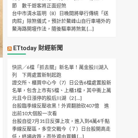
節 數千遊客將正面迎煞
台中市清水區明（8）日晚間將舉行傳統「送
肉粽」除煞儀式，預計於鰲峰山自行車場外的
鰲海路開壇作法，隨後驅車將煞氣 […]
ETtoday 財經新聞
快訊／6檔「抓去關」新名單！萬金股川湖入
列 下周處置新制起跑
證交所、櫃買中心今（7）日公告6檔處置股新
名單，包含上市有5檔、上櫃1檔，其中衝上萬
元且今日漲停的股后川湖（2 […]
台股臨季線反壓收黑！外資翻臉砍407億 進
出前10大個股一次看
台股自從7月31日反彈上攻，進入到4萬4千點
季線反壓區，多空交戰今（７）日台股開高走
低，終場收跌，而外資由買轉 […]