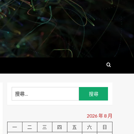
搜
尋
關
鍵
2026 年 8 月
字:
一
二
三
四
五
六
日