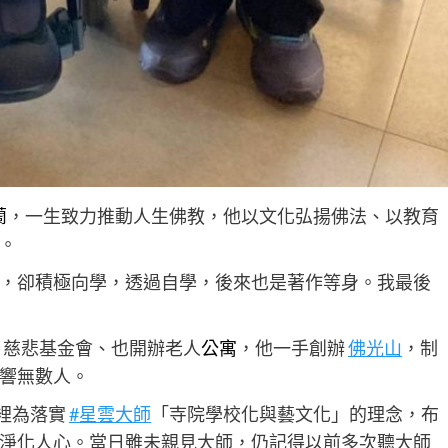
蘭
，一生致力推動人生佛教，他以文化弘揚佛法、以教育
。
，卻積極向學，透過自學，後來也是著作等身。我最後
、慈悲基金會、也開辦老人
公寓
，他一手創辦
佛光山
，制
響無數人。
裡為落實
#星雲大師
「寺院學校化與藝文化」的理念，布
淨化人心。當日雖未親見大師，仍記得以前多次聽大師