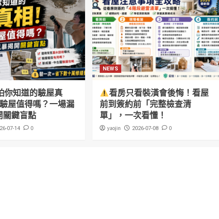
NEWS
怕你知道的驗屋真
看房只看裝潢會後悔！看屋
萬驗屋值得嗎？一場漏
前到簽約前「完整檢查清
開關鍵盲點
單」，一次看懂！
0
yaojin
0
26-07-14
2026-07-08