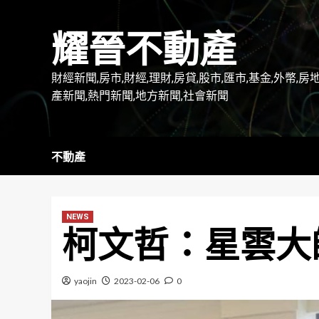
Skip
to
耀晉不動產
content
財經新聞,房市,財經,理財,房貸,股市,匯市,基金,外幣,房
產新聞,熱門新聞,地方新聞,社會新聞
不動產
NEWS
柯文哲：星雲大
yaojin
2023-02-06
0