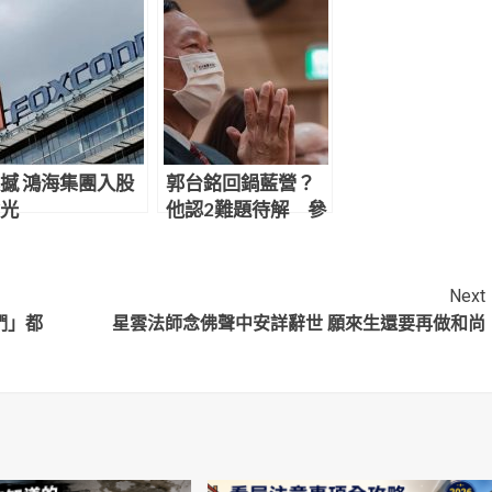
撼 鴻海集團入股
郭台銘回鍋藍營？
光
他認2難題待解 參
選2024「3前提曝
光」
Next
們」都
星雲法師念佛聲中安詳辭世 願來生還要再做和尚