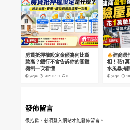
NEWS
NEWS
房貸抵押權設定金額為何比貸
建商最
款高？銀行不會告訴你的關鍵
相！花1
機制一次看懂
水風暴揭
yaojin
0
yaojin
2026-07-31
20
發佈留言
很抱歉，必須
登入
網站才能發佈留言。