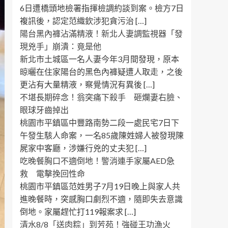
6日遭橋頭地檢署指揮檢調約談到案。檢方7日
複訊後，認定范織欽涉犯貪污治 […]
陽台黑內褲沾滿精液！新北人妻調監視器「發
現兇手」崩潰：竟是他
新北市土城區一名人妻今年3月間發現，原本
晾曬在住家陽台的黑色內褲疑遭人取走，之後
更沾有大量精液，察覺情況有異後 […]
不堪長期碎念！翁突痛下殺手 砸爛妻右臉、
眼球牙齒掉出
桃園市平鎮區中豐路南勢二段一處民宅7日下
午發生駭人命案，一名85歲陳姓婦人被發現陳
屍家中客廳，涉嫌行兇的丈夫犯 […]
吃晚餐胸口不適倒地！警消連手家屬AED急
救 電擊挽回性命
桃園市平鎮區范姓男子7月19日晚上與家人共
進晚餐時，突感胸口劇烈不適，隨即失去意識
倒地。家屬趕忙打119報案求 […]
清水8/8「送肉粽」到芳苑！強碰王功漁火