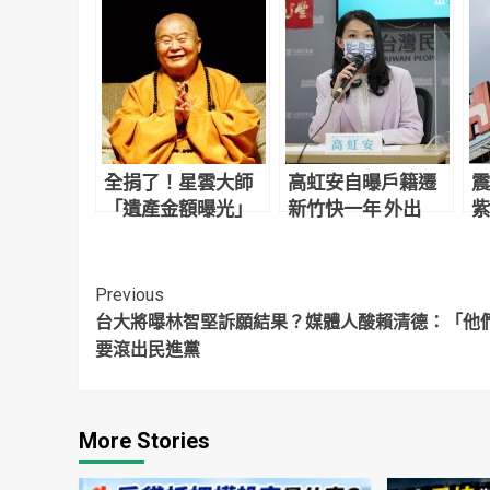
全捐了！星雲大師
高虹安自曝戶籍遷
震
「遺產金額曝光」
新竹快一年 外出
紫
遺囑全文一次看
「素顏」沒人認出
來
Continue
Previous
台大將曝林智堅訴願結果？媒體人酸賴清德：「他
Reading
要滾出民進黨
More Stories