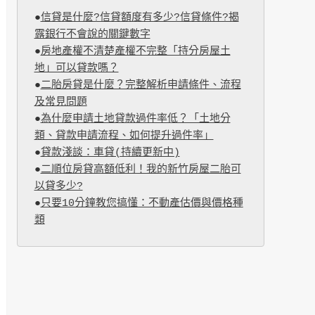
●
信貸是什麼?信貸額度有多少?信貸條件?揭
露銀行不會說的關鍵數字
●
房地產權不清楚產權不完整「持分房屋土
地」可以貸款嗎？
●
二胎房貸是什麼？完整解析申請條件、流程
及常見問題
●
為什麼申請土地貸款過件率低？「土地分
類、貸款申請流程、如何提升過件率」
●
貸款淺談：車貸(持續更新中)
●
二順位房貸高額低利！我的新竹房屋二胎可
以貸多少?
●
只要10分鐘教您搞懂：不動產估價與價格種
類