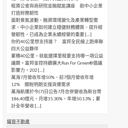
租賃公會與商研院金融賦能講座 助中小企業
打造財務韌性
面對景氣波動、融資環境變化及產業轉型需
求，中小企業如何建立穩健財務體質、提升經
營韌性，已成為企業永續經營的重要 […]
你的40公里想支持誰？ 富邦全民線上跑串聯
四大公益夥伴
累積40公里，就能選擇里程要支持哪一項公益
議題。富邦金控持續擴大Run For Green®倡議
影響力，202 […]
萬海7月營收年增50%、前7個月營收年增
12% 關稅明朗支撐貨運需求
萬海航運於今(7)日公告7月合併營收為新台幣
186.40億元，月增15.30%，年增50.13%；累
計全年營收 […]
耀晉不動產