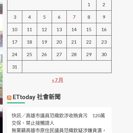
1
2
3
4
5
6
7
8
9
10
11
12
13
14
15
16
17
18
19
20
21
22
23
24
25
26
27
28
29
30
31
« 7 月
ETtoday 社會新聞
快訊／高雄市議員范織欽涉收賄貪污 120萬
交保、禁止接觸證人
無黨籍高雄市原住民議員范織欽疑涉嫌貪瀆，