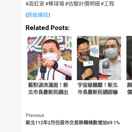
#高虹安 #棒球場 #估驗計價明細 #工程
(
原始連結
)
Related Posts:
藍粉淚流滿面！新
宇宙級輾壓！新北
顏
北市長最新民調出
市長最新民調超嚇
償
爐 侯友宜超震撼
人 網驚：滅亡計畫
讓
開始
反
Continue
Previous
新北112年2月份房市交易移轉棟數增加69.1%
Reading