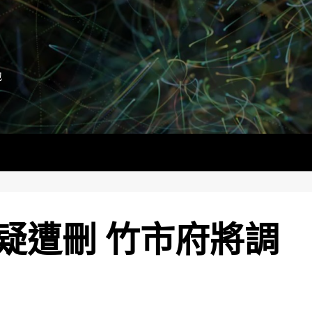
地
疑遭刪 竹市府將調