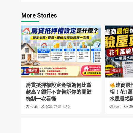
More Stories
NEWS
NEWS
房貸抵押權設定金額為何比貸
建商最
款高？銀行不會告訴你的關鍵
相！花1
機制一次看懂
水風暴揭
yaojin
0
yaojin
2026-07-31
20