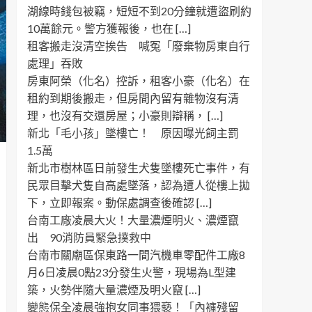
湖線時錢包被竊，短短不到20分鐘就遭盜刷約
10萬餘元。警方獲報後，也在 […]
租客搬走沒清空挨告 喊冤「廢棄物房東自行
處理」吞敗
房東阿榮（化名）控訴，租客小豪（化名）在
租約到期後搬走，但房間內留有雜物沒有清
理，也沒有交還房屋；小豪則辯稱， […]
新北「毛小孩」墜樓亡！ 原因曝光飼主罰
1.5萬
新北市樹林區日前發生犬隻墜樓死亡事件，有
民眾目擊犬隻自高處墜落，認為遭人從樓上拋
下，立即報案。動保處調查後確認 […]
台南工廠凌晨大火！大量濃煙明火、濃煙竄
出 90消防員緊急撲救中
台南市關廟區保東路一間汽機車零配件工廠8
月6日凌晨0點23分發生火警，現場為L型建
築，火勢伴隨大量濃煙及明火竄 […]
變態保全凌晨強抱女同事猥褻！「內褲殘留