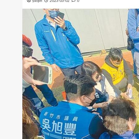
yaojin
2023-03-02
0