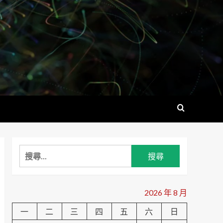
搜
尋
關
鍵
2026 年 8 月
字:
一
二
三
四
五
六
日