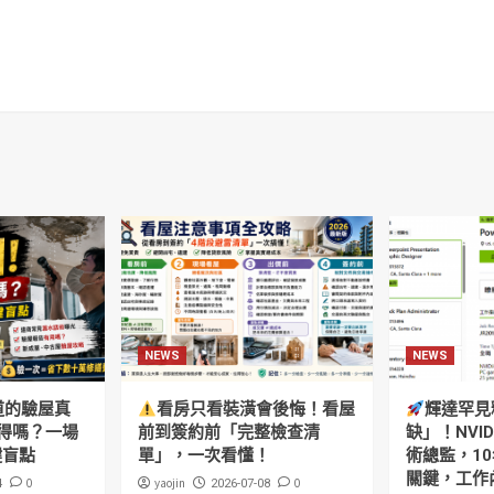
NEWS
NEWS
道的驗屋真
看房只看裝潢會後悔！看屋
輝達罕見
得嗎？一場
前到簽約前「完整檢查清
缺」！NVI
鍵盲點
單」，一次看懂！
術總監，10
關鍵，工作
0
yaojin
0
4
2026-07-08