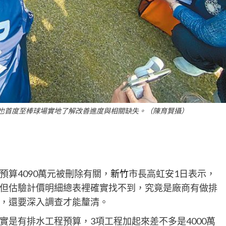
也首度至棒球場實地了解改善進度與相關缺失。（陳育賢攝）
算4090萬元被刪除有關，
新竹
市長高虹安1日表示，
但估驗計價明細總表裡確實找不到，究竟是廠商有做排
，還要深入調查才能釐清。
實是有排水工程預算，3項工程加起來差不多是4000萬