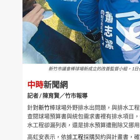
新竹市議會棒球場新成立的改善監督小組，1日
中時
新聞網
記者 / 陳育賢／竹市報導
針對
新竹
棒球場外野排水出問題，與排水工程預
查閱球場預算書與統包需求書裡有排水項目，
水工程卻漏列表，還是排水預算遭刪除又挪用
高虹安表示，依據
工程
採購契約與計畫書，確