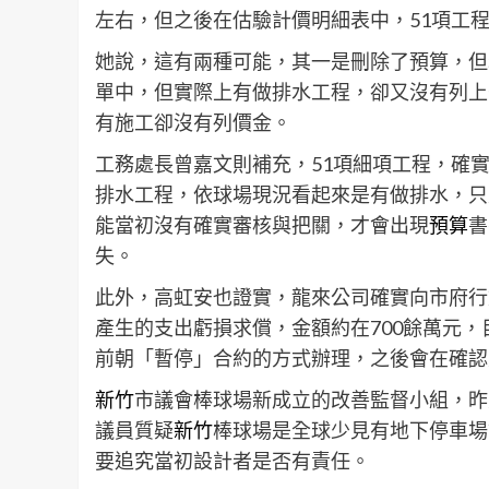
左右，但之後在估驗計價明細表中，51項工
她說，這有兩種可能，其一是刪除了預算，但
單中，但實際上有做排水工程，卻又沒有列上
有施工卻沒有列價金。
工務處長曾嘉文則補充，51項細項工程，確
排水工程，依球場現況看起來是有做排水，只
能當初沒有確實審核與把關，才會出現
預算
書
失。
此外，高虹安也證實，龍來公司確實向市府行
產生的支出虧損求償，金額約在700餘萬元
前朝「暫停」合約的方式辦理，之後會在確認
新竹
市議會棒球場新成立的改善監督小組，昨
議員質疑
新竹
棒球場是全球少見有地下停車場
要追究當初設計者是否有責任。