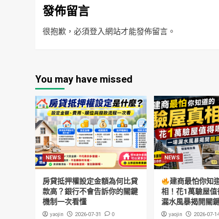
發佈留言
很抱歉，必須
登入
網站才能發佈留言。
You may have missed
NEWS
NEWS
房貸抵押權設定金額為何比貸
建商最怕你知
款高？銀行不會告訴你的關鍵
相！花1萬驗屋值
機制一次看懂
漏水風暴揭開關
yaojin
0
yaojin
2026-07-31
2026-07-1