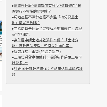
●
信貸是什麼?信貸額度有多少?信貸條件?揭
露銀行不會說的關鍵數字
●
房地產權不清楚產權不完整「持分房屋土
地」可以貸款嗎？
●
二胎房貸是什麼？完整解析申請條件、流程
及常見問題
●
為什麼申請土地貸款過件率低？「土地分
類、貸款申請流程、如何提升過件率」
●
貸款淺談：車貸(持續更新中)
●
二順位房貸高額低利！我的新竹房屋二胎可
以貸多少?
●
只要10分鐘教您搞懂：不動產估價與價格種
類