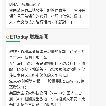
DNA」被驗出來了
台南某建案工地發生一起性侵案件！一名溫姓
保全見同為保全的女同事小莉（化名）獨自一
人，竟突從後方強行環抱，不顧對 […]
ETtoday 財經新聞
散裝、貨櫃與油輪等表現優於預期 商船三井
全年淨利預測上調41%
今年海運市場不論是貨櫃船運、散裝船運、油
輪、LNG船、物流等，市場表現優於預期，促
使日本最大且歷史悠久的大型海 […]
SpaceX財報變悲報！ 股價暴跌13.6%、市值
蒸發逾7兆
美國太空探索科技公司（SpaceX）因人工智
慧（AI）相關支出激增，引發投資人不安，掩
蓋原本優於市場預期的財報 […]