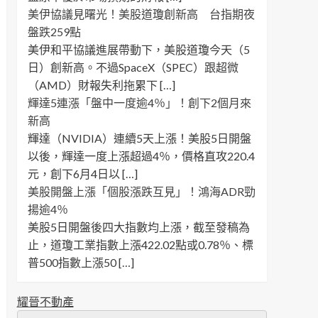
美伊協議見曙光！美股道瓊創新高 台指期夜
盤跌259點
美伊和平協議進展帶動下，美股道瓊今天（5
日）創新高。不過SpaceX（SPEC）跟超微
（AMD）財報失利拖累下 […]
輝達5連漲「盤中一度逾4％」！創下2個月來
新高
輝達（NVIDIA）連續5天上漲！美股5日開盤
以後，輝達一度上漲超過4％，價格直攻220.4
元，創下6月4日以 […]
美股開盤上漲「個股漲跌互見」！鴻海ADR勁
揚逾4％
美股5日開盤後四大指數均上漲，截至發稿為
止，道瓊工業指數上漲422.02點或0.78％、標
普500指數上漲50 […]
耀晉不動產