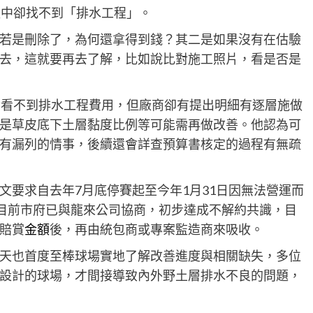
程中卻找不到「排水工程」。
若是刪除了，為何還拿得到錢？其二是如果沒有在估驗
去，這就要再去了解，比如說比對施工照片，看是否是
實看不到排水工程費用，但廠商卻有提出明細有逐層施做
是草皮底下土層黏度比例等可能需再做改善。他認為可
有漏列的情事，後續還會詳查預算書核定的過程有無疏
文要求自去年7月底停賽起至今年1月31日因無法營運而
，目前市府已與龍來公司協商，初步達成不解約共識，目
賠賞
金額
後，再由統包商或專案監造商來吸收。
天也首度至棒球場實地了解改善進度與相關缺失，多位
設計的球場，才間接導致內外野土層排水不良的問題，