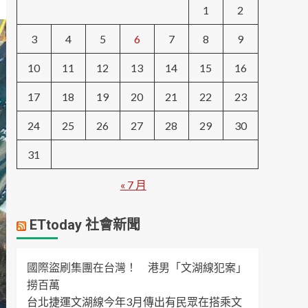
1
2
3
4
5
6
7
8
9
10
11
12
13
14
15
16
17
18
19
20
21
22
23
24
25
26
27
28
29
30
31
« 7 月
ETtoday 社會新聞
國際盜刷集團在台灣！ 港男「文湖線犯案」
撈百萬
台北捷運文湖線今年3月傳出有民眾在搭乘文