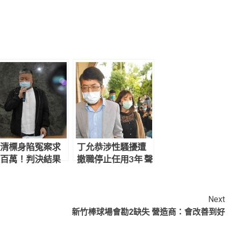
清標身陷冤案求
丁允恭涉性騷擾遭
百萬！判決結果
撤職停止任用3年 聲
網炸鍋：官逼民
請釋憲結果出爐
Next
新竹棒球場會勘2缺失 營造商：會改善到好