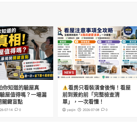
NEWS
怕你知道的驗屋真
看房只看裝潢會後悔！看屋
萬驗屋值得嗎？一場漏
前到簽約前「完整檢查清
開關鍵盲點
單」，一次看懂！
0
yaojin
0
26-07-14
2026-07-08