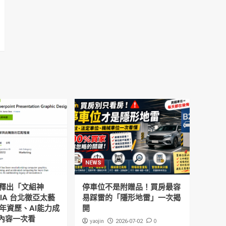
NEWS
釋出「文組神
停車位不是附贈品！買房最容
DIA 台北徵亞太藝
易踩雷的「隱形地雷」一次揭
年資歷、AI能力成
開
內容一次看
yaojin
0
2026-07-02