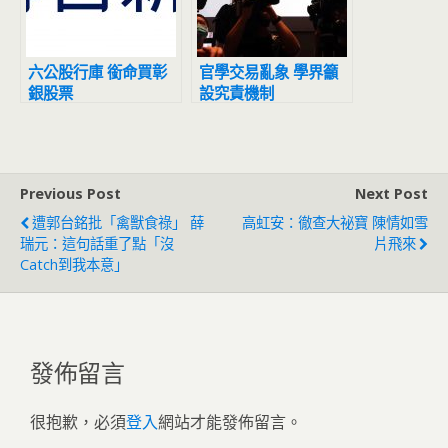
六公股行庫 銜命買彰
官學交易亂象 學界籲
銀股票
設究責機制
Previous Post
Next Post
遭郭台銘批「禽獸食祿」 薛
高虹安：徹查大祕寶 陳情如雪
瑞元：這句話重了點「沒
片飛來
Catch到我本意」
發佈留言
很抱歉，必須
登入
網站才能發佈留言。