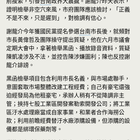
前搜索，引發
台南
政界大震撼。謝龍介昨天表示，
證明檢舉非空穴來風，市府團隊應該檢討，「正義
不是不來，只是遲到」，對檢調有信心。
謝龍介今年獲國民黨提名參選
台南
市長後，就頻對
市長黃偉哲及團隊操守提出質疑，他在六月市議會
定期大會中，拿著檢舉黑函、播放錄音資料，質疑
陳凱凌涉及不法，並控告陳涉嫌圖利；陳也反控謝
龍介誹謗。
黑函檢舉項目包含利用市長名義，與市場處聯手，
意圖套取市場整體改建工程經費；自己有豪宅還強
迫經發局為他租豪宅，承辦人稍有不從降調非主
管；挾持七股工業區開發案勒索開發公司；將工業
區汙水處理廠當成自家事業，和業者合作海撈公
款；利用前瞻經費替汙水廠添購設備，但添購的設
備都是綁環保藥劑等。