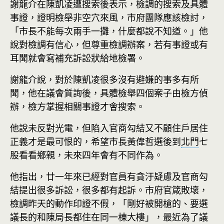
謝龍介在陳凱凌遭搜索後表示，檢調的搜索及具體
事證，證明檢舉非空穴來風，市府團隊應該檢討，
「市長不能每次兩手一攤，什麼都說不知道。」他
說對檢調有信心，但尊重檢調辦案，若有事證或有
耳聞就會寫補充訴訟狀給地檢署。
謝龍介說，對於陳凱凌很多沒有避嫌的事多有所
聞，他在議會質詢後，具體檢舉四個案子由檢方偵
辦，檢方掌握相關事證才會搜索。
他說未反對光電，但陷入官商勾結又不顧住戶居住
正義才是最可恨的，希望市長黃偉哲選後到
北門
七
股看看鄉親，未來四年會有不同作為。
他指出，廿一年來已經對官員有貪汙疑慮及官商勾
結提出很多訴訟，很多都有起訴。市府官箴敗壞，
檢調昨天的動作印證不假，「剛好被開槍的、要選
議長的和陳局長都住在同一棟大樓」，最近為了議