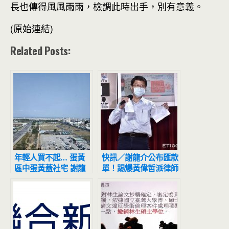
長也傳得風風雨雨，檢調此時出手，別有意義。
(原始連結)
Related Posts:
年輕人買不起… 蛋黃
快訊／謝龍介公布匯款
區中蛋黃蓋社宅 謝龍
單！踢爆黃偉哲派律師
介批錯誤政策
向靈骨業者索賄千萬