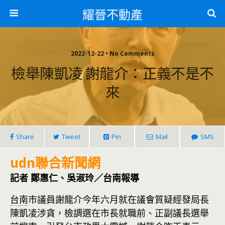
耀晉不動產
2022-12-22 • No Comments
檢舉陳凱凌 謝龍介：正義不是不
來
Share
Tweet
Pin
Mail
SMS
udn聯合新聞網
記者 鄭惠仁、吳淑玲／台南報導
台南
市議員謝龍介今年六月就在議會質疑經發局長
陳凱凌涉貪，檢調選在市長就職前、正副議長選舉