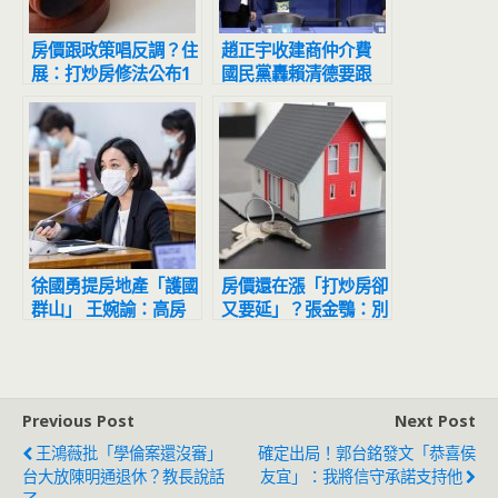
房價跟政策唱反調？住
趙正宇收建商仲介費
展：打炒房修法公布1
國民黨轟賴清德要跟
年 新竹「寶山」房價
「牽猴仔」合作民主大
強漲8成
聯盟
徐國勇提房地產「護國
房價還在漲「打炒房卻
群山」 王婉諭：高房
又要延」？張金鶚：別
價是壓垮年輕人的萬重
再欺騙人民
山
Previous Post
Next Post
王鴻薇批「學倫案還沒審」
確定出局！郭台銘發文「恭喜侯
台大放陳明通退休？教長說話
友宜」：我將信守承諾支持他