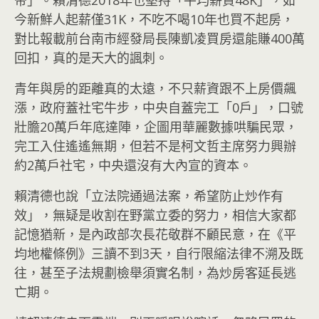
帝」。賴清德2018年也堅持「平均薪資48K」，如
今新鮮人起薪僅31K，不吃不喝10年也買不起房，
對比報載前台南市經發局長陳凱凌買房還能賺400萬
回扣，真的是天大的諷刺。
青年與房的距離真的太遠，不只薪資跟不上房價飆
漲，政府蓋社宅牛步，中央自蓋完工「0戶」，口號
壯膽20萬戶年底達陣，企圖用華麗數據哄騙民眾，
完工入住遙遙無期，但若不是柯文哲主席努力興辦
約2萬戶社宅，中央還沒有大內宣的資本。
賴清德也說「立法院通過法案，希望防止炒作有
效」，無疑是收割在野黨立委的努力，相信大家都
記憶猶新，是內政部次長花敬群不顧民意，在《平
均地權條例》三讀不到3天，自行限縮法律不溯及既
往，甚至子法規劃檢舉須實名制，為炒房客延長逃
亡期。