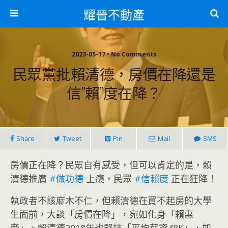
耀晉不動產
2023-05-17 • No Comments
民眾黨批賴清德，房價在降還是
信”賴”度在降？
Share
Tweet
Pin
Mail
SMS
房價正在降？民眾自有感受，但可以肯定的是，賴
清德推廣
#做功德
上癮，民眾
#信賴度
正在狂降！
執政者不該麻木不仁，但賴清德在買不起房的大學
生面前，大談「房價在降」，宛如化身「賴惠