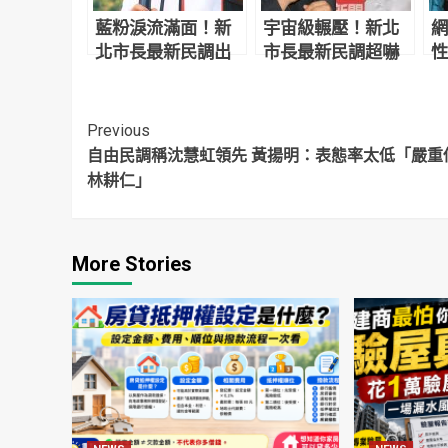
藍粉淚流滿面！新
宇宙級輾壓！新北
網
北市長最新民調出
市長最新民調超嚇
性
爐 侯友宜超震撼
人 網驚：滅亡計畫
德
開始
侵
Continue
Previous
自由民調稱沈慧虹領先 黃揚明：表態率太低「嚴重
Reading
林耕仁」
More Stories