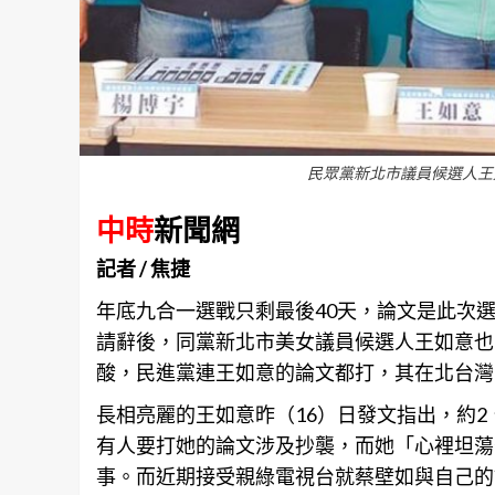
民眾黨新北市議員候選人王
中時
新聞網
記者 / 焦捷
年底九合一選戰只剩最後40天，論文是此次
請辭後，同黨
新北
市美女議員候選人王如意也
酸，民進黨連王如意的論文都打，其在北台灣
長相亮麗的王如意昨（16）日發文指出，約2
有人要打她的論文涉及抄襲，而她「心裡坦蕩
事。而近期接受親綠電視台就蔡壁如與自己的