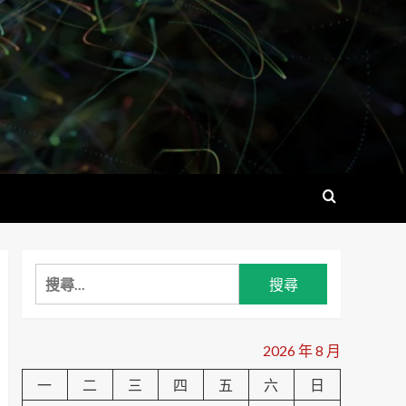
搜
尋
關
鍵
2026 年 8 月
字:
一
二
三
四
五
六
日