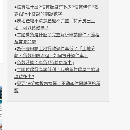
●
信貸是什麼?信貸額度有多少?信貸條件?揭
露銀行不會說的關鍵數字
●
房地產權不清楚產權不完整「持分房屋土
地」可以貸款嗎？
●
二胎房貸是什麼？完整解析申請條件、流程
及常見問題
●
為什麼申請土地貸款過件率低？「土地分
類、貸款申請流程、如何提升過件率」
●
貸款淺談：車貸(持續更新中)
●
二順位房貸高額低利！我的新竹房屋二胎可
以貸多少?
●
只要10分鐘教您搞懂：不動產估價與價格種
類