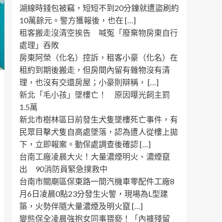
湖線時錢包被竊，短短不到20分鐘就遭盜刷約
10萬餘元。警方獲報後，也在 […]
租客搬走沒清空挨告 喊冤「廢棄物房東自行
處理」吞敗
房東阿榮（化名）控訴，租客小豪（化名）在
租約到期後搬走，但房間內留有雜物沒有清
理，也沒有交還房屋；小豪則辯稱， […]
新北「毛小孩」墜樓亡！ 原因曝光飼主罰
1.5萬
新北市樹林區日前發生犬隻墜樓死亡事件，有
民眾目擊犬隻自高處墜落，認為遭人從樓上拋
下，立即報案。動保處調查後確認 […]
台南工廠凌晨大火！大量濃煙明火、濃煙竄
出 90消防員緊急撲救中
台南市關廟區保東路一間汽機車零配件工廠8
月6日凌晨0點23分發生火警，現場為L型建
築，火勢伴隨大量濃煙及明火竄 […]
變態保全凌晨強抱女同事猥褻！「內褲殘留