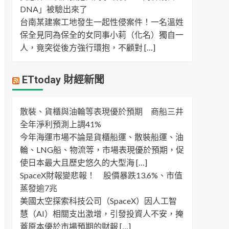
DNA」被驗出來了
台南某建案工地發生一起性侵案件！一名溫姓
保全見同為保全的女同事小莉（化名）獨自一
人，竟突從後方強行環抱，不顧對 […]
ETtoday 財經新聞
散裝、貨櫃與油輪等表現優於預期 商船三井
全年淨利預測上調41%
今年海運市場不論是貨櫃船運、散裝船運、油
輪、LNG船、物流等，市場表現優於預期，促
使日本最大且歷史悠久的大型海 […]
SpaceX財報變悲報！ 股價暴跌13.6%、市值
蒸發逾7兆
美國太空探索科技公司（SpaceX）因人工智
慧（AI）相關支出激增，引發投資人不安，掩
蓋原本優於市場預期的財報 […]