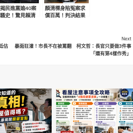
揭民進黨逾40案
顏清標身陷冤案求
騷史！驚見賴清
償百萬！判決結果
曾意外「幫」性
讓網炸鍋：官逼民
犯做1事
反
Next
低估
暴雨狂灌！市長不在被罵翻 柯文哲：長官只要做3件事
「還有第4樣作秀」