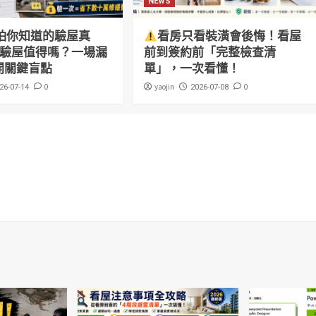
NEWS
怕你知道的驗屋真
看房只看裝潢會後悔！看屋
萬驗屋值得嗎？一場漏
前到簽約前「完整檢查清
開關鍵盲點
單」，一次看懂！
0
yaojin
0
26-07-14
2026-07-08