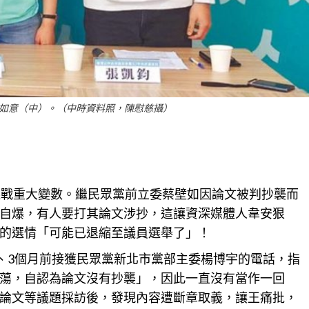
如意（中）。（中時資料照，陳慰慈攝）
選戰重大變數。繼民眾黨前立委蔡壁如因論文被判抄襲而
自爆，有人要打其論文涉抄，這讓資深媒體人韋安狠
的選情「可能已退縮至議員選舉了」！
、3個月前接獲民眾黨
新北
市黨部主委楊博宇的電話，指
蕩，自認為論文沒有抄襲」，因此一直沒有當作一回
論文
等議題採訪後，發現內容遭斷章取義，讓王痛批，