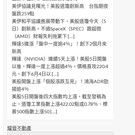
美伊協議見曙光！美股道瓊創新高 台指期夜
盤跌259點
美伊和平協議進展帶動下，美股道瓊今天（5
日）創新高。不過SpaceX（SPEC）跟超微
（AMD）財報失利拖累下 […]
輝達5連漲「盤中一度逾4％」！創下2個月來
新高
輝達（NVIDIA）連續5天上漲！美股5日開盤
以後，輝達一度上漲超過4％，價格直攻220.4
元，創下6月4日以 […]
美股開盤上漲「個股漲跌互見」！鴻海ADR勁
揚逾4％
美股5日開盤後四大指數均上漲，截至發稿為
止，道瓊工業指數上漲422.02點或0.78％、標
普500指數上漲50 […]
耀晉不動產