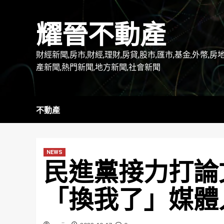
Skip
to
耀晉不動產
content
財經新聞,房市,財經,理財,房貸,股市,匯市,基金,外幣,房
產新聞,熱門新聞,地方新聞,社會新聞
不動產
NEWS
民進黨接力打論
「換我了」媒體