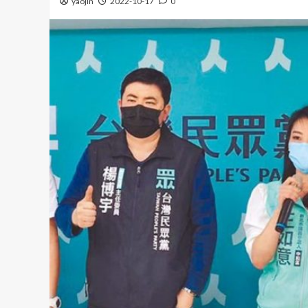
yaojin
2022-10-17
0