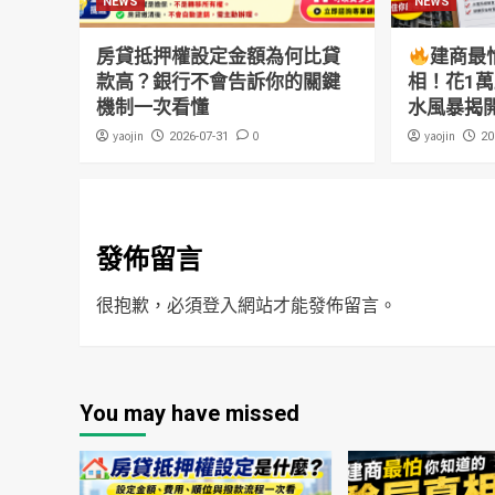
NEWS
NEWS
房貸抵押權設定金額為何比貸
建商最
款高？銀行不會告訴你的關鍵
相！花1
機制一次看懂
水風暴揭
yaojin
0
yaojin
2026-07-31
20
發佈留言
很抱歉，必須
登入
網站才能發佈留言。
You may have missed