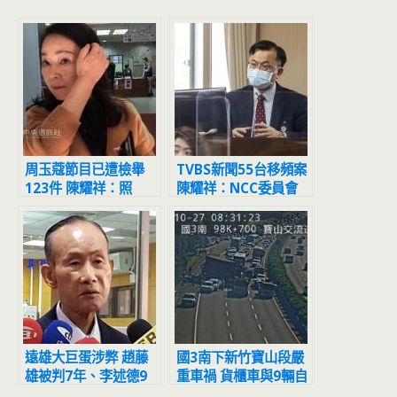
周玉蔻節目已遭檢舉
TVBS新聞55台移頻案
123件 陳耀祥：照
陳耀祥：NCC委員會
SOP處理
已駁回
遠雄大巨蛋涉弊 趙藤
國3南下新竹寶山段嚴
雄被判7年、李述德9
重車禍 貨櫃車與9輛自
年、周勝考10年
小客撞成一團車流回堵