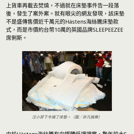
上貨車再載去焚燒，不過就在床墊事件告一段落
後，發生了案外案。就有眼尖的網友發現，該床墊
不是盛傳售價近千萬元的Hästens海絲騰床墊款
式，而是市價約台幣10萬的英國品牌SLEEPEEZEE
席俐斯。
汪小菲下令燒了床墊。（圖／非凡娛樂）