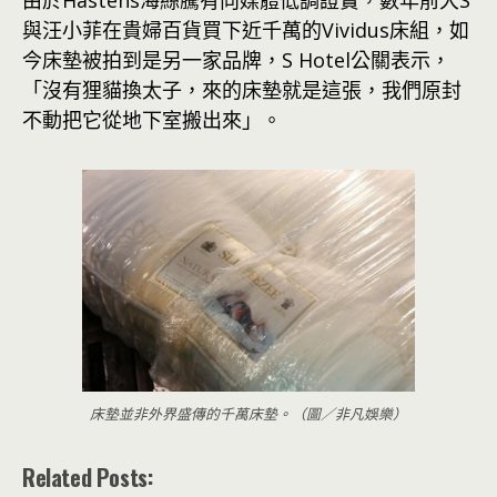
由於Hästens海絲騰有向媒體低調證實，數年前大S
與汪小菲在貴婦百貨買下近千萬的Vividus床組，如
今床墊被拍到是另一家品牌，S Hotel公關表示，
「沒有狸貓換太子，來的床墊就是這張，我們原封
不動把它從地下室搬出來」。
床墊並非外界盛傳的千萬床墊。（圖／非凡娛樂）
Related Posts: