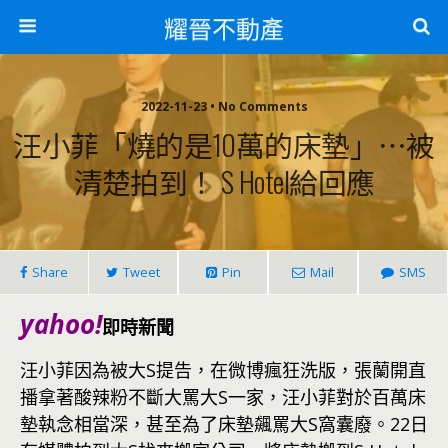
耀晉不動產
2022-11-23 • No Comments
汪小菲「燒的是10萬的床墊」⋯被
清楚拍到！ S Hotel給回應
Share
Tweet
Pin
Mail
SMS
yahoo!
即時新聞
汪小菲因為被大S提告，在微博瘋狂洗版，張蘭開直
播拿著酸辣粉不斷大罵大S一家，汪小菲對於百萬床
墊執念相當深，甚至為了床墊飆罵大S窩囊廢。22日