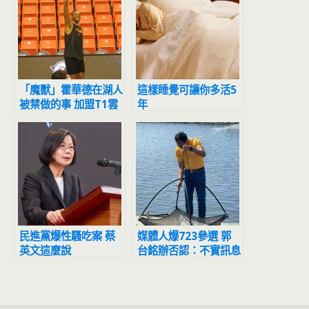
「魔獸」霍華德在湖人
這樣睡覺可讓你多活5
被禁做的事 加盟T1雲
年
豹後解鎖了
民進黨爆性騷吃案 蔡
媒體人爆723參選 郭
英文這麼說
台銘辦否認：不實訊息