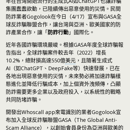
年在台灣開始流行的生成式AI如ChatGPT也讓詐騙
集團蠢蠢欲動，已陸續傳出惡意使用的災情。民間
防詐業者Gogolook在今日（4/17）宣布與GASA全
球反詐騙聯盟合作，讓台灣與亞洲、歐美國家的防
詐產業合作，讓「
防詐行動
」國際化。
近年各國詐騙環境嚴峻。根據GASA年度全球詐騙報
告指出，全球詐騙案件較去年（2022）增長
10.2%，總財損高達550億
美元
，且隨著生成式
AI（如ChatGPT、DeepFake等）快速發展，已在
各地出現惡意使用的災情，未來勢必將加速詐騙樣
態進化並降低行騙成本，加上個資外洩頻傳，凸顯
防詐需要更多企業以及政府投入，以系統性的戰略
共同防堵詐騙。
開發出Whoscall app來電識別的業者Gogolook宣
布加入全球反詐騙聯盟GASA（The Global Anti-
Scam Alliance），以創始會員身份為亞洲與歐美的