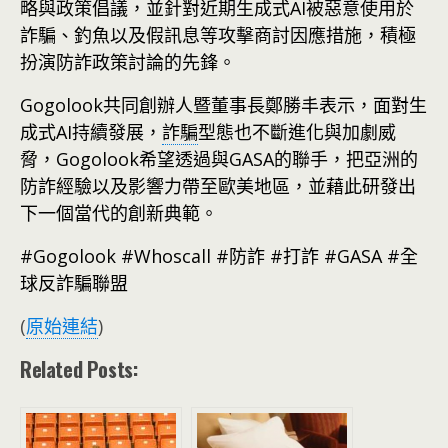
略與政策倡議，並針對近期生成式AI被惡意使用於
詐騙、釣魚以及假訊息等攻擊商討因應措施，積極
扮演防詐政策討論的先鋒。
Gogolook共同創辦人暨董事長鄭勝丰表示，面對生
成式AI持續發展，
詐騙
型態也不斷進化與加劇威
脅，Gogolook希望透過與GASA的聯手，把亞洲的
防詐經驗以及影響力帶至歐美地區，並藉此研發出
下一個當代的創新典範。
#Gogolook #Whoscall #防詐 #打詐 #GASA #全
球反詐騙聯盟
(
原始連結
)
Related Posts: