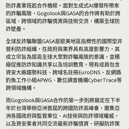
防詐產業搭起合作橋樑。面對生成式AI爆發所帶來
的詐騙風險，Gogolook與GASA的合作將有助於跨
區域、跨領域的詐騙情資與技術交流，構築全球防
詐壁壘。
全球反詐騙聯盟GASA是歐美地區指標性的國際型非
營利防詐組織，在政府與業界具有高度影響力，其
成立宗旨為提高全球大眾對詐騙風險的意識，並積
極促進防詐知識
共享
以及培訓教育，現有成員包含
資安大廠趨勢科技、跨域名註冊EuroDNS、反網路
釣魚工作小組APWG、數位調查機構CyberTrace等
跨領域機構。
而Gogolook與GASA合作的第一步則將鎖定在下半
年於台灣舉辦亞洲首屆的跨國防詐高峰會，邀集亞
洲各國政府與監管單位、AI技術與防詐領域權威，
以及資安業者共同交流最新詐騙情資、研擬防詐策