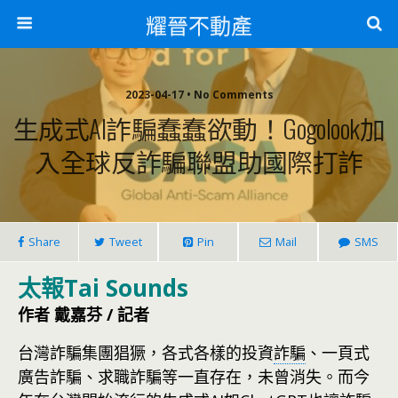
耀晉不動產
2023-04-17 • No Comments
生成式AI詐騙蠢蠢欲動！Gogolook加
入全球反詐騙聯盟助國際打詐
Share
Tweet
Pin
Mail
SMS
太報Tai Sounds
作者 戴嘉芬 / 記者
台灣詐騙集團猖獗，各式各樣的投資
詐騙
、一頁式
廣告詐騙、求職詐騙等一直存在，未曾消失。而今