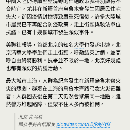
中國大陸仍持續堅壁清野的杜絕政策就特別顯得不
合時宜，尤其在新疆首府烏魯木齊發生因居民住宅
失火，卻因疫情封控導致嚴重死傷後，許多大陸城
市居民已不再配合防疫政策，走上街頭與執法單位
抗議，已有十幾個城市發生類似事件。
美聯社報導，首都北京的知名
大學
也發起串連，北
京清華
大學
學生們走上街頭，呼籲結束封鎖，並高
呼自由終將勝利。抗爭並不限於一地，北京好幾處
也都有類似的抗議活動。
最大城市上海，人群為紀念發生在新疆烏魯木齊火
災的悲劇，群聚在上海的烏魯木齊路弔念火災罹難
者，人群回去後在第二天仍然會聚集同一地點，雖
然警方堆起路障，但架不住人多而被推倒。
北京 亮马桥
民众手持白纸聚集
pic.twitter.com/LDfRAyYYjX