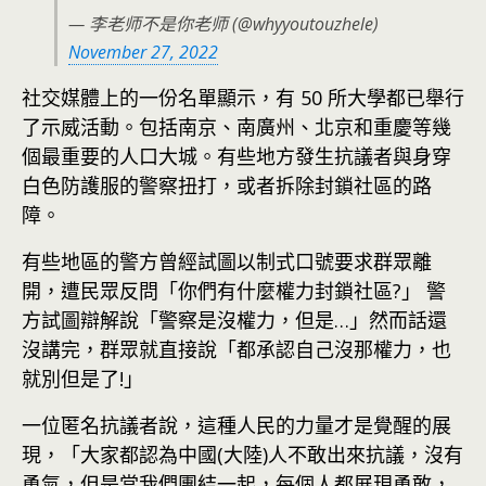
— 李老师不是你老师 (@whyyoutouzhele)
November 27, 2022
社交媒體上的一份名單顯示，有 50 所大學都已舉行
了示威活動。包括南京、南廣州、北京和重慶等幾
個最重要的人口大城。有些地方發生抗議者與身穿
白色防護服的警察扭打，或者拆除封鎖社區的路
障。
有些地區的警方曾經試圖以制式口號要求群眾離
開，遭民眾反問「你們有什麼權力封鎖社區?」 警
方試圖辯解說「警察是沒權力，但是…」然而話還
沒講完，群眾就直接說「都承認自己沒那權力，也
就別但是了!」
一位匿名抗議者說，這種人民的力量才是覺醒的展
現，「大家都認為中國(大陸)人不敢出來抗議，沒有
勇氣，但是當我們團結一起，每個人都展現勇敢，