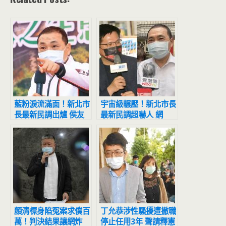
藍粉淚流滿面！新北市
宇宙級輾壓！新北市長
長最新民調出爐 侯友
最新民調超嚇人 網
宜超震撼
驚：滅亡計畫開始
顏清標身陷冤案求償百
丁允恭涉性騷擾遭撤職
萬！判決結果讓網炸
停止任用3年 聲請釋憲