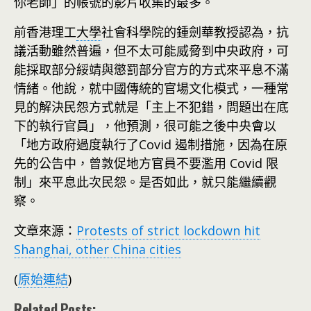
你老師」的帳號的影片收集的最多。
前香港理工
大學
社會科學院的鍾劍華教授認為，抗
議活動雖然普遍，但不太可能威脅到中央政府，可
能採取部分綏靖與懲罰部分官方的方式來平息不滿
情緒。他說，就中國傳統的官場文化模式，一種常
見的解決民怨方式就是「主上不犯錯，問題出在底
下的執行官員」，他預測，很可能之後中央會以
「地方政府過度執行了Covid 遏制措施，因為在原
先的公告中，曾敦促地方官員不要濫用 Covid 限
制」來平息此次民怨。是否如此，就只能繼續觀
察。
文章來源：
Protests of strict lockdown hit
Shanghai, other China cities
(
原始連結
)
Related Posts: