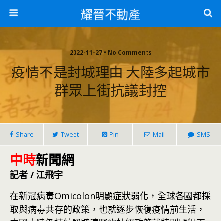
耀晉不動產
2022-11-27 • No Comments
疫情不是封城理由 大陸多起城市
群眾上街抗議封控
Share
Tweet
Pin
Mail
SMS
中時
新聞網
記者 / 江飛宇
在新冠病毒Omicolon明顯症狀弱化，全球各國都採
取與病毒共存的政策，也就逐步恢復疫情前生活，