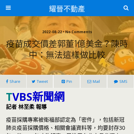
耀晉不動產
2022-08-22 • No Comments
疫苗成交價差郭董1億美金？陳時
中：無法這樣做比較
Share
Tweet
Pin
Mail
SMS
T
VBS新聞網
記者 林至柔 報導
疫苗採購專案被衛福部認定為「密件」，包括新冠
肺炎疫苗採購價格、相關會議資料等，均要封存30