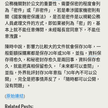
公務機關對於公文的重要性、需要保密的程度會列
為「密件」或「非密件」，若是牽涉國家機密則有
關《國家機密保護法》，是否是密件是以規範公務
人員處理文件的方式，即如果被列為「密」的，基
本上就不能任意傳閱，未經報長官同意下，不能任
意洩露。
陳時中說，影響力比較大的文件就會保存30年，一
般鉅額採購案都是保存20年或30年，並指，
資料
保
存得愈久，和秘密封存愈久是兩回事，資料保存愈
久，就能把真相保留愈久，「未來都可以查閱」，
並指，外界批評封存30年意指「30年內不可以公
開」，完全是把事情弄反了，「隨時都可以公開，
沒有問題」。
(
原始連結
)
Related Posts: