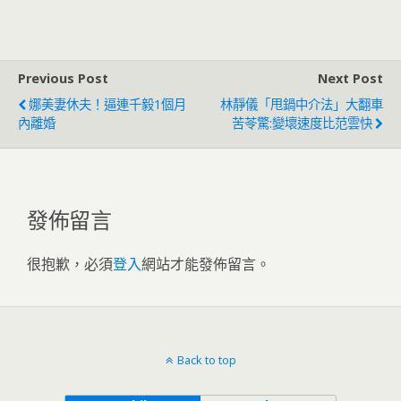
動！吳子嘉嚇一跳
民調搶先曝光
Previous Post
Next Post
娜美妻休夫！逼連千毅1個月
林靜儀「甩鍋中介法」大翻車
內離婚
苦苓驚:變壞速度比范雲快
發佈留言
很抱歉，必須
登入
網站才能發佈留言。
Back to top