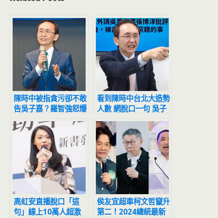
陳時中被指貪污卻不敢
看到陳時中台北大造勢
告吳子嘉？羅智強怒爆
人數 網脫口一句 吳子
「背後有鬼」：害怕了
嘉吐6字
高虹安直播脫口「這
侯友宜超車柯文哲竄升
句」線上10萬人超激
第二！2024總統最新