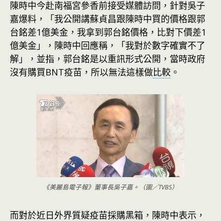
陳時中今赴南福宮參香前接受媒體訪問，針對吳子
嘉爆料，「我公開講蘇貞昌跟陳時中買的價格跟郭
台銘差1億美金，我拿到郭台銘價格，比對下價差1
億美金」，陳時中回應稱，「我對於數字確實不了
解」，並指，郭台銘是以重訊形式公開，當時政府
沒有購買BNT疫苗，所以無法這樣做
比較
。
《美麗島電子報》董事長吳子嘉。（圖／TVBS）
而對於近日外界質疑疫苗
採購
黑箱，陳時中表示，