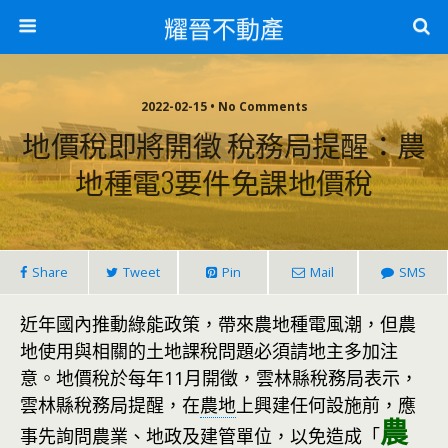
耀晉不動產
2022-02-15 • No Comments
地價稅即將開徵 稅務局提醒：農
地種電3要件免課地價稅
Share
Tweet
Pin
Mail
SMS
近年國內推動綠能政策，帶來農地種電風潮，但農
地使用與相關的土地課稅問題必須請地主多加注
意。地價稅於每年11月開徵，雲林縣稅務局表示，
雲林縣稅務局提醒，在
農地
上興建任何設施前，應
農
事先詢問農業、地政及建管單位，以免造成「