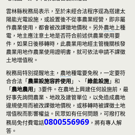
雲林縣稅務局表示，至於未經合法程序逕為搭建太
陽能光電設施，或設置後不從事農業經營，即非屬
作農業使用，都會被改課徵地價稅。另外
農地
上種
電，地主應注意土地是否符合前述供農業使用要
件，如果日後移轉時，此農業用地經主管機關核發
農業用地作農業使用證明書，就可依法申請不課徵
土地增值稅。
稅務局特別提醒地主，
農地
種電要免稅，一定要符
合合法「
農業設施容許使用
」、「
綠能設施
」和
「
農地農用
」3要件。在農地上興建任何設施前，最
好事先詢問農業、地政及建管單位，以免造成農地
違規使用而被改課徵地價稅，或移轉時被課徵土地
增值稅而影響權益。民眾如有任何問題，可撥打稅
0800556969
務局免付費電話
，將有專人解
答。