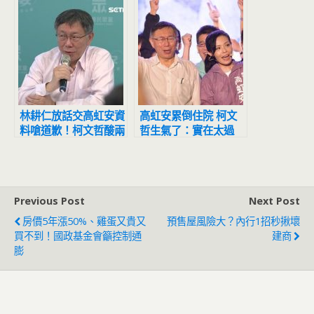
林耕仁放話交高虹安資
高虹安累倒住院 柯文
料嗆道歉！柯文哲酸兩
哲生氣了：實在太過
頭不是人：還需要我批
份、沒品
評他？
Previous Post
Next Post
房價5年漲50%、雞蛋又貴又
預售屋風險大？內行1招秒揪壞
買不到！國政基金會籲控制通
建商
膨