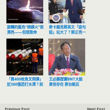
旋轉的藍色“硫磺火”很
麥卡錫見蔡英文「這句
漂亮——但很致命
話」玩大了？郭正亮一
看嚇壞：白宮氣在心裡
「買400枚魚叉飛彈」
王必勝證實BNT大股
近360億恐打水漂？前
東信存在 郭台銘反
空軍副司令爆內幕
擊：信件坐實擋疫苗
Previous Post
Next Post