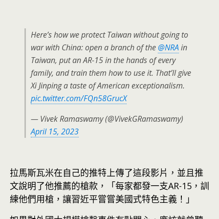
Here’s how we protect Taiwan without going to
war with China: open a branch of the
@NRA
in
Taiwan, put an AR-15 in the hands of every
family, and train them how to use it. That’ll give
Xi Jinping a taste of American exceptionalism.
pic.twitter.com/FQn58GrucX
— Vivek Ramaswamy (@VivekGRamaswamy)
April 15, 2023
拉馬斯瓦米在自己的推特上傳了這段影片，並且推
文說明了他推薦的槍款，「每家都發一支AR-15，訓
練他們用槍，讓習近平嘗嘗美國式特色主義！」