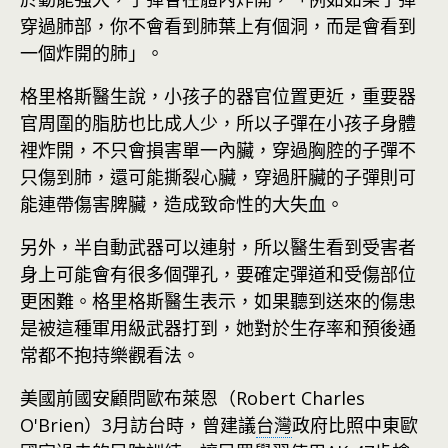
穿過肺部，你不會看到肺葉上有個洞，而是會看到
一個炸開的肺」。
格里格斯醫生說，小孩子的器官位置更近，重要器
官周圍的脂肪也比成人少，所以子彈在小孩子身體
裡炸開，不只會損害單一內臟，穿過胸腔的子彈不
只傷到肺，還可能撕裂心臟，穿過肝臟的子彈則可
能連帶傷害脾臟，造成致命性的大失血。
另外，半自動武器可以連射，所以醫生看到受害者
身上可能會有很多個彈孔，要確定彈道和受傷部位
更困難。格里格斯醫生表示，如果聽到送來的傷患
是被這種軍用級武器打到，她對於生存率和預後通
常都不抱持樂觀看法。
美國前國安顧問歐布萊恩（Robert Charles
O'Brien）3月訪台時，曾建議
台灣
政府比照中東歐