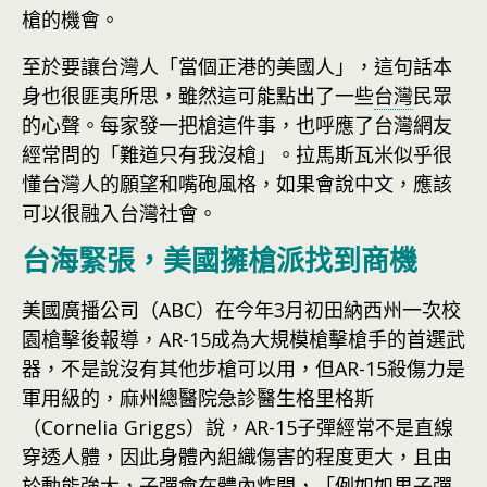
槍的機會。
至於要讓台灣人「當個正港的美國人」，這句話本
身也很匪夷所思，雖然這可能點出了一些
台灣
民眾
的心聲。每家發一把槍這件事，也呼應了台灣網友
經常問的「難道只有我沒槍」。拉馬斯瓦米似乎很
懂台灣人的願望和嘴砲風格，如果會說中文，應該
可以很融入台灣社會。
台海緊張，美國擁槍派找到商機
美國廣播公司（ABC）在今年3月初田納西州一次校
園槍擊後報導，AR-15成為大規模槍擊槍手的首選武
器，不是說沒有其他步槍可以用，但AR-15殺傷力是
軍用級的，麻州總醫院急診醫生格里格斯
（Cornelia Griggs）說，AR-15子彈經常不是直線
穿透人體，因此身體內組織傷害的程度更大，且由
於動能強大，子彈會在體內炸開，「例如如果子彈