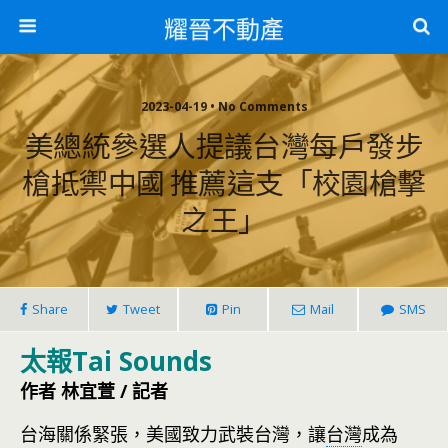
耀晉不動產
2023-04-19 • No Comments
美總統參選人提議台灣每戶發步
槍抵禦中國 推薦這支「校園槍擊
之王」
Share
Tweet
Pin
Mail
SMS
太報Tai Sounds
作者 林宜萱 / 記者
台海關係緊張，美國致力武裝台灣，讓
台灣
成為