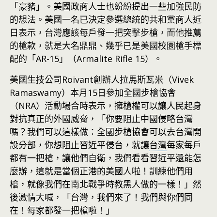
「豪豬」。美國政商人士也紛紛提出一些加強民防
的想法。美國一名已決定參選總統的共和黨商人近
日表示，台灣應該每戶發一把突擊步槍，而他推薦
的槍款，就是大名鼎鼎、幾乎已是美國校園槍手標
配的「AR-15」（Armalite Rifle 15）。
美國生技公司Roivant創辦人拉馬斯瓦米（Vivek
Ramaswamy）本月15日參加全國步槍協會
（NRA）活動場合時表示，擁槍權可以讓人民起身
對抗真正的外國威脅，「你要阻止中國侵略台灣
嗎？我們可以這樣做：全國步槍協會可以去台灣開
設分部，你想阻止習近平侵台，就讓
台灣
每家每戶
都有一把槍，讓他們自衛，我們看看習近平還能怎
麼辦，這就是當個正港的美國人啦！訓練他們用
槍，就像我們在南北戰爭時教黑人做的一樣！」然
後激情大喊，「台灣，我們來了！我們與你們同
在！每家都發一把槍啦！」