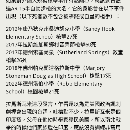
如果對外國大規模槍擊事件有點關心，應該就曾聽
過AR-15半自動步槍的大名。它的身影曾在以下事件
出現（以下死者數不包含被擊斃或自盡的槍手）：
2012年康乃狄克州桑迪胡克小學（Sandy Hook
Elementary Schoo）槍擊27死
2017年拉斯維加斯鄉村音樂節槍擊60死
2017年德州索塞蘭泉（Sutherland Springs）教堂
槍擊26死
2018年佛州帕克蘭道格拉斯中學（Marjory
Stoneman Douglas High School）槍擊17死
2022年德州洛伯小學（Robb Elementary
School）校園槍擊21死
拉馬斯瓦米這段發言，乍看還以為是美國政治諷刺
劇裡會出現的台詞，吐槽點不少。拉馬斯瓦米是個
印度裔，父母在他幼時舉家移民美國，所以南北戰
爭的時候他們家族還在印度，應該沒有訓練非裔用