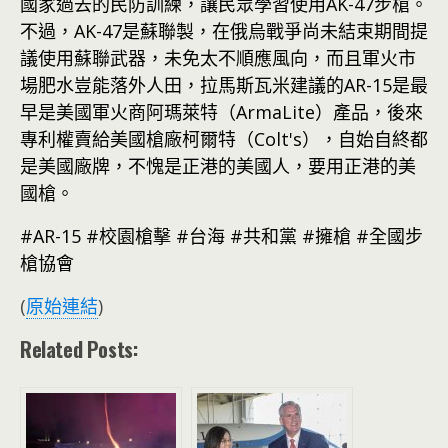
國家過去的民防訓練，讓民眾學習使用AK-47步槍。
不過，AK-47是蘇聯製，在俄烏戰爭尚未結束期間提
議使用蘇聯武器，未免太不順應風向，而且軍火市
場肥水豈能落外人田，拉馬斯瓦米建議的AR-15是最
早是美國軍火商阿瑪萊特（ArmaLite）產品，後來
專利權賣給美國槍廠柯爾特（Colt's），自始自終都
是美國廠牌，不愧是正港的美國人，要用正港的美
國槍。
#AR-15 #校園槍擊 #台海 #共和黨 #擁槍 #全國步
槍協會
(
原始連結
)
Related Posts: