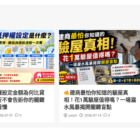
NEWS
權設定金額為何比貸
建商最怕你知道的驗屋真
行不會告訴你的關鍵
相！花1萬驗屋值得嗎？一場漏
看懂
水風暴揭開關鍵盲點
0
yaojin
0
26-07-31
2026-07-14