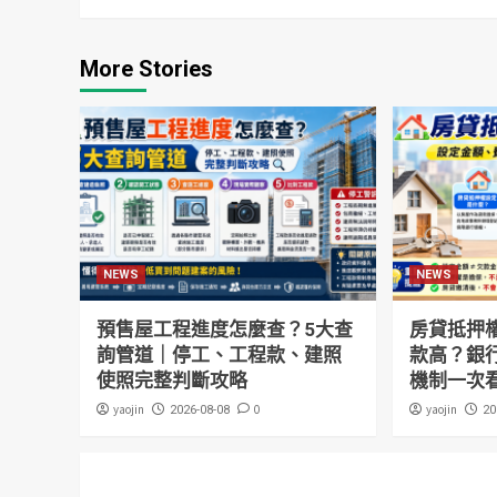
More Stories
NEWS
NEWS
預售屋工程進度怎麼查？5大查
房貸抵押
詢管道｜停工、工程款、建照
款高？銀
使照完整判斷攻略
機制一次
yaojin
0
yaojin
2026-08-08
20