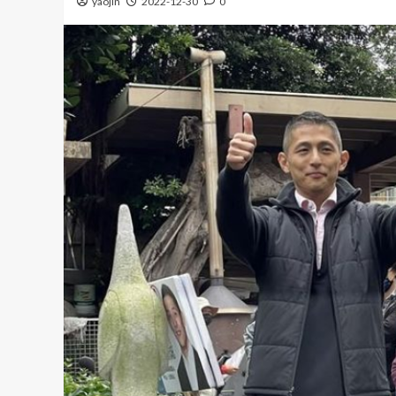
yaojin
2022-12-30
0