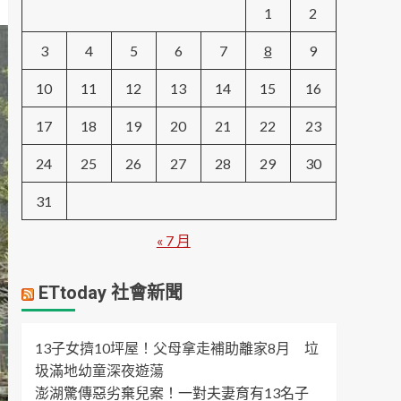
1
2
3
4
5
6
7
8
9
10
11
12
13
14
15
16
17
18
19
20
21
22
23
24
25
26
27
28
29
30
31
« 7 月
ETtoday 社會新聞
13子女擠10坪屋！父母拿走補助離家8月 垃
圾滿地幼童深夜遊蕩
澎湖驚傳惡劣棄兒案！一對夫妻育有13名子