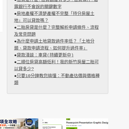
●
信貸是什麼?信貸額度有多少?信貸條件?揭
露銀行不會說的關鍵數字
●
房地產權不清楚產權不完整「持分房屋土
地」可以貸款嗎？
●
二胎房貸是什麼？完整解析申請條件、流程
及常見問題
●
為什麼申請土地貸款過件率低？「土地分
類、貸款申請流程、如何提升過件率」
●
貸款淺談：車貸(持續更新中)
●
二順位房貸高額低利！我的新竹房屋二胎可
以貸多少?
●
只要10分鐘教您搞懂：不動產估價與價格種
類