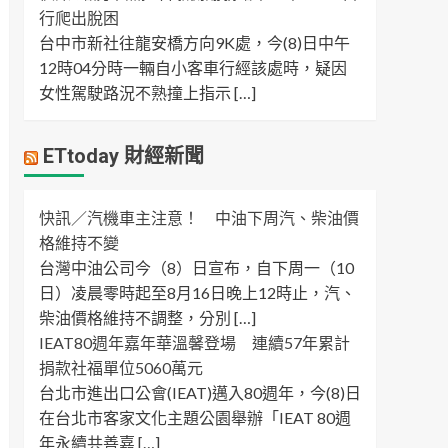
行爬出脫困
台中市新社往龍安橋方向9K處，今(8)日中午
12時04分時一輛自小客車行經該處時，疑因
女性駕駛路況不熟撞上指示 […]
ETtoday 財經新聞
快訊／汽機車主注意！ 中油下周汽、柴油價
格維持不變
台灣中油公司今（8）日宣布，自下周一（10
日）凌晨零時起至8月16日晚上12時止，汽、
柴油價格維持不調整，分別 […]
IEAT80週年嘉年華溫馨登場 連續57年累計
捐款社福單位5060萬元
台北市進出口公會(IEAT)邁入80週年，今(8)日
在台北市客家文化主題公園舉辦「IEAT 80週
年永續共善嘉 […]