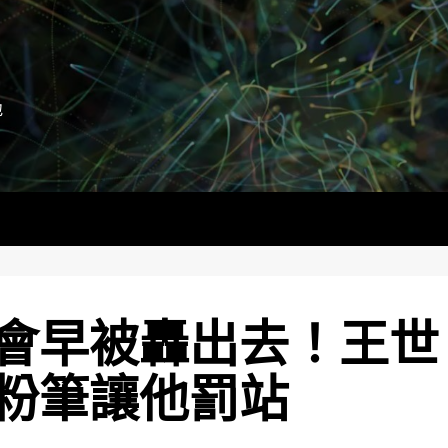
地
會早被轟出去！王世
粉筆讓他罰站