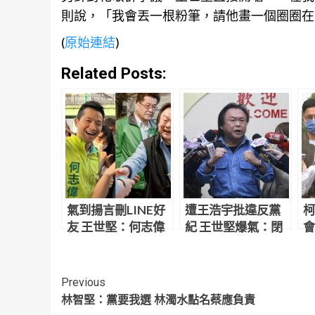
則說，「我會丟一根粉筆，請他畫一個圈圈在
(
原始連結
)
Related Posts:
氣到揚言刪LINE好
遭王浩宇批違反黨
柯
友 王世堅：何志偉
紀 王世堅爆氣：閉
會
小動作太糟糕！沒
嘴！被罷免就回去
批
資格當朋友
當太監
Continue
Previous
林智堅：黨要我選 林濁水點名蔡應負責
Reading