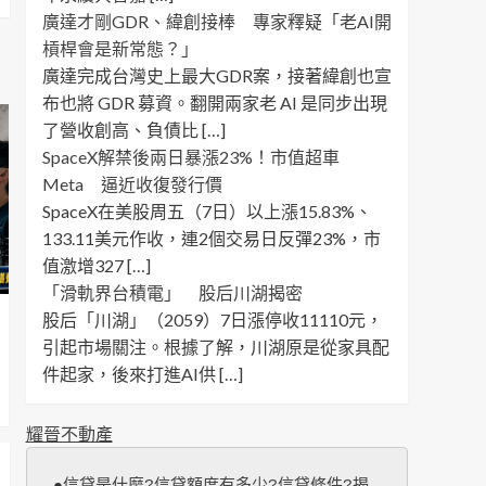
廣達才剛GDR、緯創接棒 專家釋疑「老AI開
槓桿會是新常態？」
廣達完成台灣史上最大GDR案，接著緯創也宣
布也將 GDR 募資。翻開兩家老 AI 是同步出現
了營收創高、負債比 […]
SpaceX解禁後兩日暴漲23%！市值超車
Meta 逼近收復發行價
SpaceX在美股周五（7日）以上漲15.83%、
133.11美元作收，連2個交易日反彈23%，市
值激增327 […]
「滑軌界台積電」 股后川湖揭密
股后「川湖」（2059）7日漲停收11110元，
引起市場關注。根據了解，川湖原是從家具配
件起家，後來打進AI供 […]
耀晉不動產