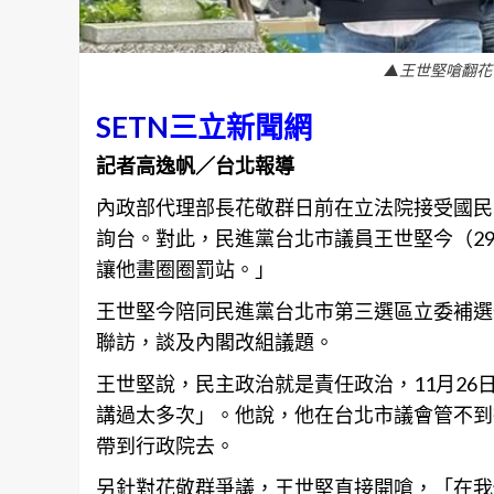
▲王世堅嗆翻花
SETN
三立新聞網
記者高逸帆／台北報導
內政部代理部長花敬群日前在立法院接受國民
詢台。對此，民進黨
台北
市議員王世堅今（2
讓他畫圈圈罰站。」
王世堅今陪同民進黨
台北
市第三選區立委補選
聯訪，談及內閣改組議題。
王世堅說，民主政治就是責任政治，11月2
講過太多次」。他說，他在
台北
市議會管不到
帶到行政院去。
另針對花敬群爭議，王世堅直接開嗆，「在我