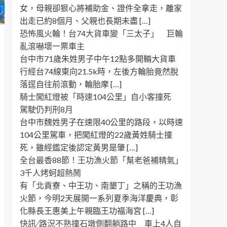
女，母親卻狠心將補助金、證件全拿走，離家
出走已約8個月、父親也長期未盡 […]
恐怖風火輪！台74大貨車變「三太子」 巨輪
亂滾嚇壞一票車主
台中市71歲朱姓男子中午12點多開輛大貨車
行經台74線東向21.5k時，左後方輪胎竟然脫
落逕自往前滾動，輪胎摩 […]
騎士闖紅燈被「時速104公里」自小客撞死
駕駛仍判刑8月
台中市魏姓男子在速限40公里的路段，以時速
104公里駕車，把闖紅燈的22歲黃姓騎士撞
死，雖經鑑定後認定黃男是肇 […]
全台最香88節！王功漁火節「幫老爸補精氣」
3千人烤蚵超熱鬧
有「北貢寮、中王功、南墾丁」之稱的王功漁
火節，今明2天展開一系列夏季海洋慶典，彰
化縣長王惠美上午親臨王功福海宮 […]
快訊 ∕ 路況不熟撞石墩側翻躺路中 車上4人自