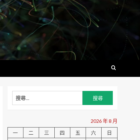
搜
尋
關
鍵
2026 年 8 月
字:
一
二
三
四
五
六
日