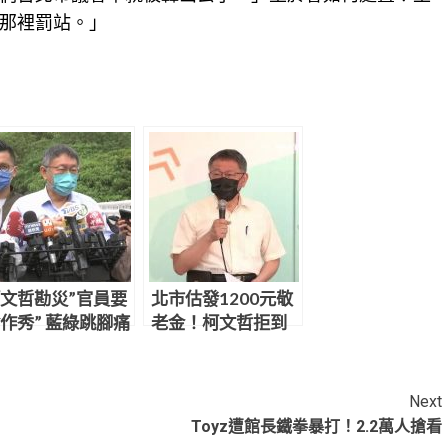
那裡罰站。」
文哲勘災”官員要
北市估發1200元敬
作秀” 藍綠跳腳痛
老金！柯文哲拒到
場背書 黃珊珊代打
Next
Toyz遭館長鐵拳暴打！2.2萬人搶看