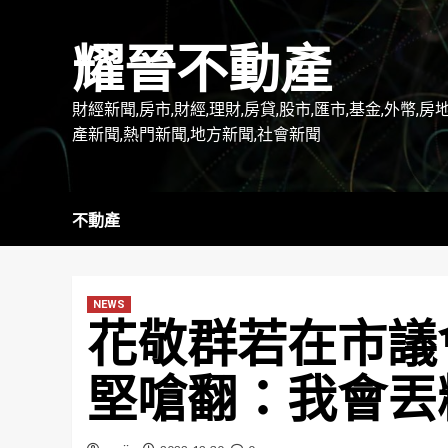
Skip
to
耀晉不動產
content
財經新聞,房市,財經,理財,房貸,股市,匯市,基金,外幣,房
產新聞,熱門新聞,地方新聞,社會新聞
不動產
NEWS
花敬群若在市議
堅嗆翻：我會丟