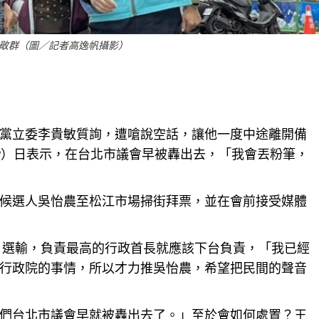
敬群（圖／記者高逸帆攝影）
黨立委李貴敏質詢，遭嗆說空話，讓他一度中途離開備
9）日表示，在
台北
市議會早被轟出去，「我會丟粉筆，
候選人吳怡農至松江市場掃街拜票，並在會前接受媒體
6日選輸，負責最高的行政首長就應該下台負責，「我已經
行政院的事情，所以才力推吳怡農，希望把民間的聲音
們
台北
市議會早就被轟出去了。」至於會如何處置？王