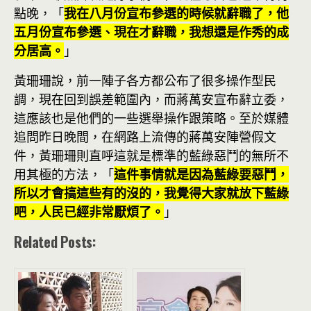
點晚，「
我在八月份宣布參選的時候就辭職了，他
五月份宣布參選、現在才辭職，我想還是作秀的成
分居高。
」
黃珊珊說，前一陣子各方都公布了很多操作型民
調，現在回到誤差範圍內，而蔣萬安宣布辭立委，
這應該也是他們的一些選舉操作跟策略。至於媒體
追問昨日晚間，在網路上流傳的蔣萬安陣營假文
件，黃珊珊則直呼這就是標準的藍綠惡鬥的無所不
用其極的方法，「
這件事情就是因為藍綠要惡鬥，
所以才會搞這些有的沒的，我覺得大家就放下藍綠
吧，人民已經非常厭煩了。
」
Related Posts: