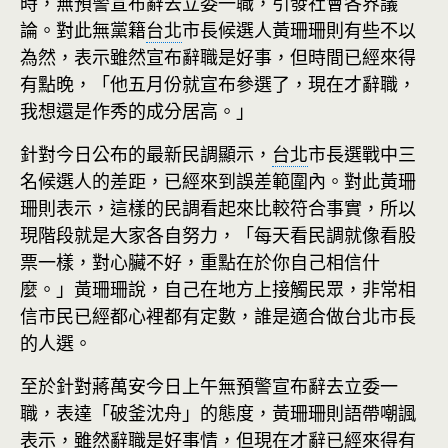
時，無預警宣布辭去立委一職，引發社會各界議
論。對此無黨籍
台北
市長候選人黃珊珊則有些不以
為然，表示雖然宣布辭職是好事，但時間已經來得
有點晚，「他五月份就宣布參選了，現在才辭職，
我想還是作秀的成分居高。」
針對今日公布的最新民調顯示，
台北
市長選戰中三
名候選人的差距，已經來到誤差範圍內。對此黃珊
珊則表示，這樣的民調看起來比較符合事實，所以
現階段就是大家各自努力，「每天看民調就像看股
票一樣，對心臟不好，重點在於你自己相信什
麼。」黃珊珊說，自己在地方上接觸民眾，非常相
信市民已經都心裡都有定數，誰是適合做台北市長
的人選。
至於針對蔣萬安今日上午無預警宣布辭去立委一
職，表達「破釜沈舟」的態度，黃珊珊則語帶嘲諷
表示，雖然辭職是好事情，但現在才辭已經來得有