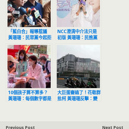
「藍白合」報導惹議
NCC澄清中介法只是
黃珊珊：民眾黨今起拒
初版 黃珊珊：民進黨
上三立節目
想把水打混
10個孩子算不算多？
大巨蛋審過了！花敬群
黃珊珊：每個數字都是
批柯 黃珊珊反擊：變
家長的全部
陳時中總幹事
Previous Post
Next Post