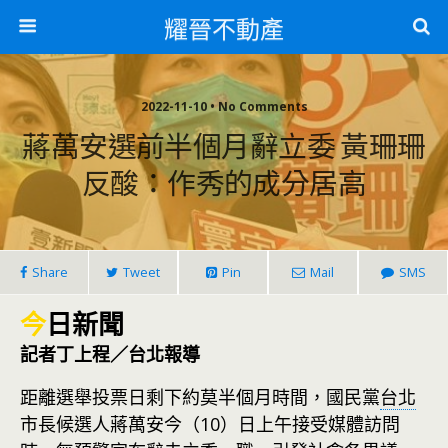
耀晉不動產
2022-11-10 • No Comments
蔣萬安選前半個月辭立委 黃珊珊
反酸：作秀的成分居高
Share
Tweet
Pin
Mail
SMS
今
日新聞
記者丁上程／台北報導
距離選舉投票日剩下約莫半個月時間，國民黨
台北
市長候選人蔣萬安今（10）日上午接受媒體訪問