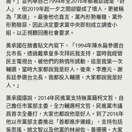
擔。」並列舉自己1994年至2016年都被認證是「好
人」，但2019年起一夕之間卻變成了壞人，更被稱
為「黑道」。最後他也直言，黨內形勢複雜、黨外
形勢險惡，因此決定要求黨中央即刻成立調查小
組，以正視聽回應社會要求。
黃承國在臉書貼文內寫下，「1994年陳水扁參選
台
北
市長，透過戴章皇多次拜託我支持，當時我經營
民主電視台，被他們的熱情所感動，這是我第一次
輔選，當時大家都說我是好人。後來，李應元、謝
長廷參選
台北
長，我都投入輔選，大家都說我是好
人。」
黃承國還說，2014年民進黨支持無黨籍柯文哲，自
己擔任市黨部主委，全力輔選柯文哲，民進黨市議
員首次全壘打，大家也都說他是好人。到了2016年
他以市黨部主委推出「首都進步連線」，支持包括
吳思瑤、姚文智以及他黨的林昶佐、黃珊珊，大家