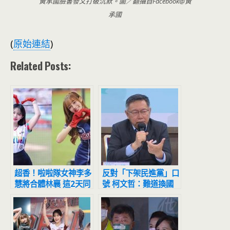
黃承國臉書發文打破沉默。圖／翻攝自Facebook@黃
承國
(
原始連結
)
Related Posts:
超香！啦啦隊女神李多
反對「下架民進黨」口
慧將合體林襄 這2天同
號 柯文哲：難道換國
場應援
民黨上來貪污腐敗？