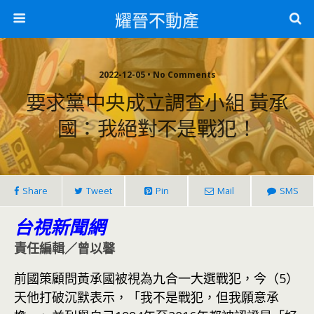
耀晉不動產
2022-12-05 • No Comments
要求黨中央成立調查小組 黃承
國：我絕對不是戰犯！
Share
Tweet
Pin
Mail
SMS
台視新聞網
責任編輯／曾以馨
前國策顧問黃承國被視為九合一大選戰犯，今（5）
天他打破沉默表示，「我不是戰犯，但我願意承