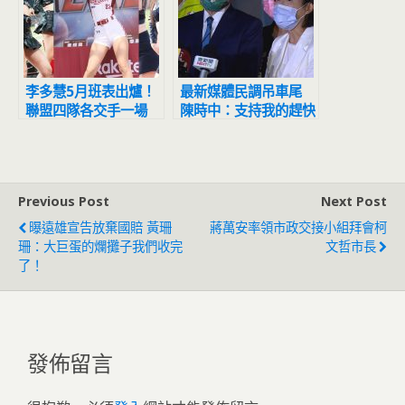
李多慧5月班表出爐！
最新媒體民調吊車尾
聯盟四隊各交手一場
陳時中：支持我的趕快
跳出來！
Previous Post
Next Post
曝遠雄宣告放棄國賠 黃珊
蔣萬安率領市政交接小組拜會柯
珊：大巨蛋的爛攤子我們收完
文哲市長
了！
發佈留言