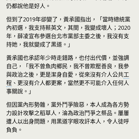
仍都說他是好人。
但到了2019年卻變了，黃承國指出，「當時總統黨
內初選，我支持蔡英文，其間，我變成壞人；2020
年，薛凌宣布參選台北市黨部主委之後，我沒有支
持她，我就變成了黑道。」
黃承國也承認年少時走錯路，也付出代價，並強調
自己，「我不曾魚肉鄉民，我不曾欺壓善良，我參
與政治之後，更是潔身自愛，從來沒有介人公共
工
程
、更沒有介人都更案，當然更不可能介入任何人
事關說。」
但因黨內形勢雜，黨外鬥爭險惡，本人成為各方勢
力設計攻擊之稻草人，淪為政治鬥爭之祭品。屢屢
遭人以出身問題，用黑道字眼攻訐本人，令人徒呼
負負。