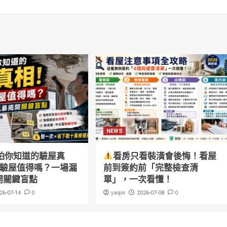
NEWS
怕你知道的驗屋真
看房只看裝潢會後悔！看屋
萬驗屋值得嗎？一場漏
前到簽約前「完整檢查清
開關鍵盲點
單」，一次看懂！
0
yaojin
0
26-07-14
2026-07-08