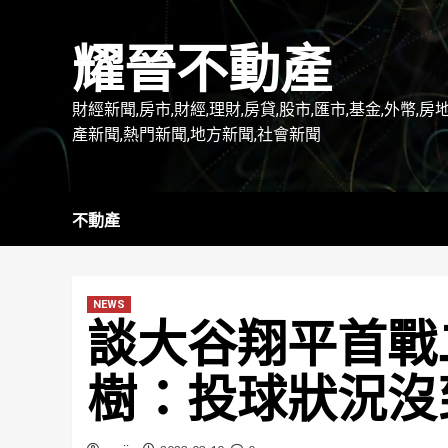
Skip
to
耀晉不動產
content
財經新聞,房市,財經,理財,房貸,股市,匯市,基金,外幣,房
產新聞,熱門新聞,地方新聞,社會新聞
不動產
NEWS
談大谷翔平首戰
樹：投球狀況沒