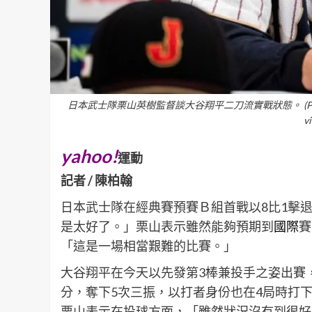
日本武士隊栗山英樹監督談大谷翔平二刀流實戰狀態。 (Photo by Yuic
v
yahoo!
運動
記者 / 陳柏翰
日本武士隊在經典賽預賽Ｂ組首戰以8比1擊
是太好了。」栗山表示雖然能夠預期到
國際
賽
「這是一場相當艱難的比賽。」
大谷翔平在今天以先發第3棒兼投手之姿出賽，
分，奪下5次三振，以打者身份也在4局時打
栗山表示在投球方面，「雖然狀況沒有到很好