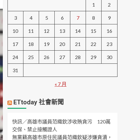
1
2
3
4
5
6
7
8
9
10
11
12
13
14
15
16
17
18
19
20
21
22
23
24
25
26
27
28
29
30
31
« 7 月
ETtoday 社會新聞
快訊／高雄市議員范織欽涉收賄貪污 120萬
交保、禁止接觸證人
無黨籍高雄市原住民議員范織欽疑涉嫌貪瀆，