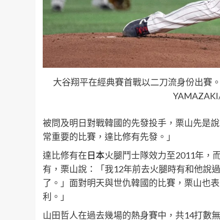
大谷翔平在經典賽首戰以二刀流身份出賽。 (Photo by 
YAMAZAKI/A
被問及明日對戰韓國的先發投手，栗山先是說
常重要的比賽，達比修有先發。」
達比修有在
日本
火腿鬥士隊效力至2011年，
有，栗山說：「我12年前去火腿時有和他說
了。」面對明天與世仇韓國的比賽，栗山也表
利。」
山田哲人在過去幾場的熱身賽中，共14打數