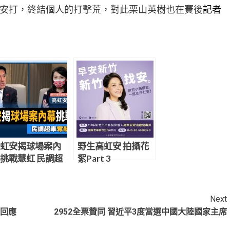
安打，終結個人的打擊荒，對此栗山英樹也在賽後
記者
虹安揭球場案內
野生高虹安 拍攝花
挑戰慧虹 民調超
絮Part 3
奪新竹有望
Next
長回應
2952全票贊同 習近平3度當選中國大陸國家主席