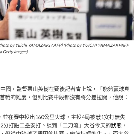
hi YAMAZAKI / AFP) (Photo by YUICHI YAMAZAKI/AFP
ia Getty Images)
退中國，監督栗山英樹在賽後記者會上說，「能夠贏球真
首戰的難度，但到比賽中段都沒有將分差拉開，他說：
並在賽中投出160公里火球，主投4局被敲1安打無失
下2分打點二壘安打。談到「二刀流」大谷今天的
狀態
，
，但從中跨越了艱困的比賽，向前持續進化。」而大谷