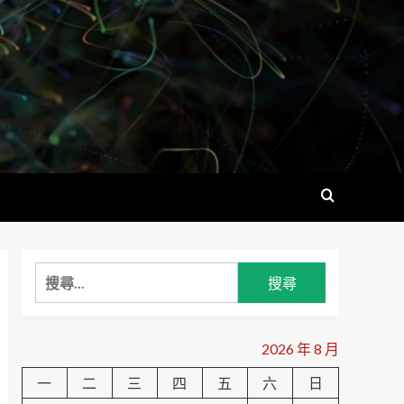
搜
尋
關
鍵
2026 年 8 月
字:
一
二
三
四
五
六
日