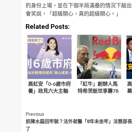
的身份上場，並在下個半局滿壘的情況下敲出
會笑說，「超級開心，真的超級開心。」
Related Posts:
高虹安「0-6歲市府
「紅牛」創辦人馬
高
養」政見六大主軸
特希茨逝世享壽78
幕
歲 熱愛極限運
車
動、私下超神秘
Continue
Previous
抓陳水扁回牢獄？法外就醫「8年未坐牢」法務部
Reading
了