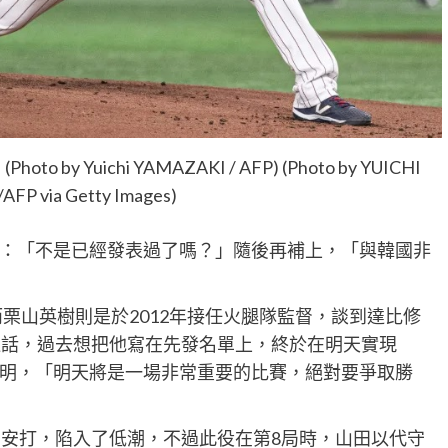
Yuichi YAMAZAKI / AFP) (Photo by YUICHI
FP via Getty Images)
：「不是已經發表過了嗎？」隨後再補上，「與韓國非
而栗山英樹則是於2012年接任火腿隊監督，談到達比修
過話，過去想把他寫在先發名單上，終於在明天實現
明，「明天將是一場非常重要的比賽，絕對要爭取勝
無安打，陷入了低潮，不過此役在第8局時，山田以代守