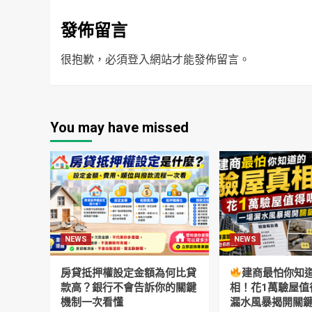
發佈留言
很抱歉，必須
登入
網站才能發佈留言。
You may have missed
NEWS
NEWS
房貸抵押權設定金額為何比貸
建商最怕你知
款高？銀行不會告訴你的關鍵
相！花1萬驗屋值
機制一次看懂
漏水風暴揭開關