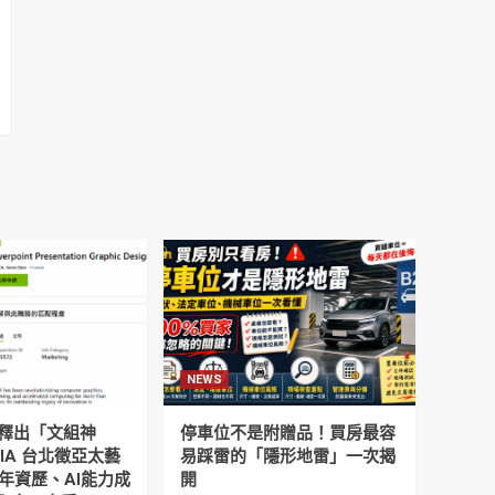
NEWS
釋出「文組神
停車位不是附贈品！買房最容
DIA 台北徵亞太藝
易踩雷的「隱形地雷」一次揭
年資歷、AI能力成
開