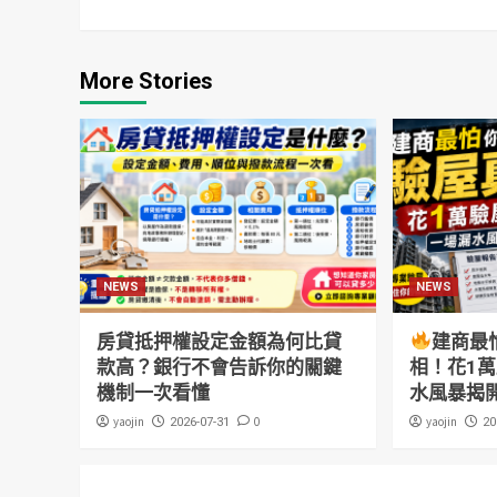
More Stories
NEWS
NEWS
房貸抵押權設定金額為何比貸
建商最
款高？銀行不會告訴你的關鍵
相！花1
機制一次看懂
水風暴揭
yaojin
0
yaojin
2026-07-31
20