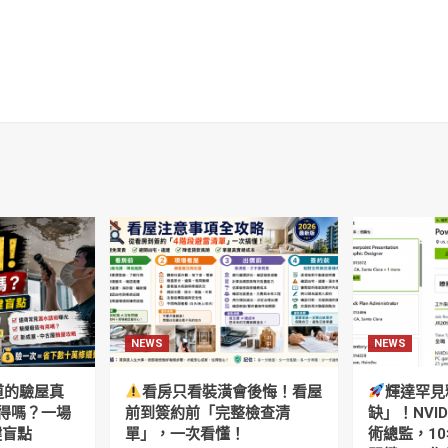
NEWS
NEWS
道的驗屋真
看房只看裝潢會後悔！看屋
輝達罕見
得嗎？一場
前到簽約前「完整檢查清
缺」！NVI
鍵盲點
單」，一次看懂！
術總監，10