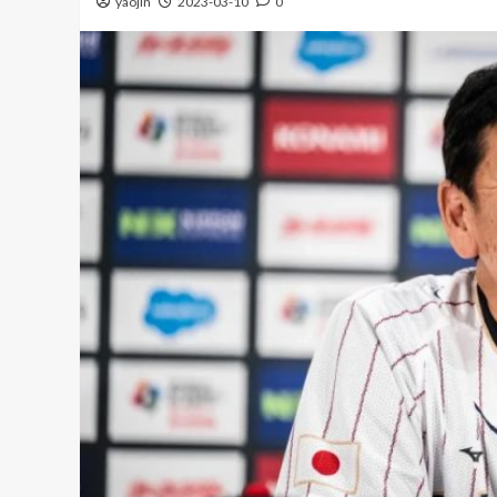
yaojin
2023-03-10
0