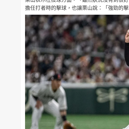
擔任打者時的擊球，也讓栗山說：「強勁的擊