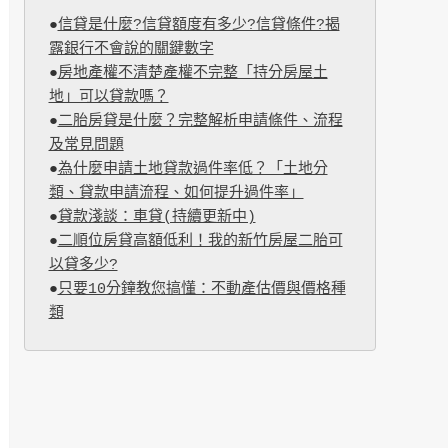
●
信貸是什麼?信貸額度有多少?信貸條件?揭
露銀行不會說的關鍵數字
●
房地產權不清楚產權不完整「持分房屋土
地」可以貸款嗎？
●
二胎房貸是什麼？完整解析申請條件、流程
及常見問題
●
為什麼申請土地貸款過件率低？「土地分
類、貸款申請流程、如何提升過件率」
●
貸款淺談：車貸(持續更新中)
●
二順位房貸高額低利！我的新竹房屋二胎可
以貸多少?
●
只要10分鐘教您搞懂：不動產估價與價格種
類