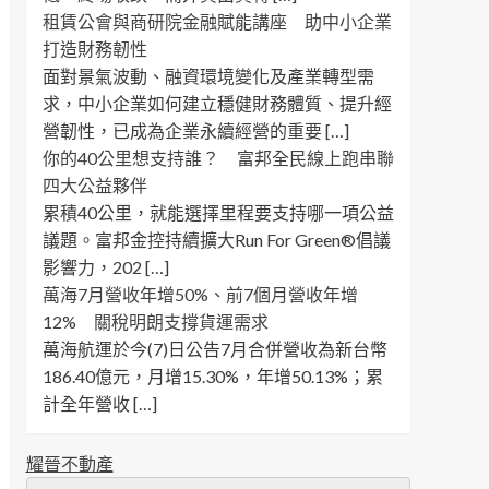
租賃公會與商研院金融賦能講座 助中小企業
打造財務韌性
面對景氣波動、融資環境變化及產業轉型需
求，中小企業如何建立穩健財務體質、提升經
營韌性，已成為企業永續經營的重要 […]
你的40公里想支持誰？ 富邦全民線上跑串聯
四大公益夥伴
累積40公里，就能選擇里程要支持哪一項公益
議題。富邦金控持續擴大Run For Green®倡議
影響力，202 […]
萬海7月營收年增50%、前7個月營收年增
12% 關稅明朗支撐貨運需求
萬海航運於今(7)日公告7月合併營收為新台幣
186.40億元，月增15.30%，年增50.13%；累
計全年營收 […]
耀晉不動產