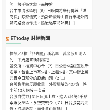
節 數千遊客將正面迎煞
台中市清水區明（8）日晚間將舉行傳統「送
肉粽」除煞儀式，預計於鰲峰山自行車場外的
鰲海路開壇作法，隨後驅車將煞氣 […]
ETtoday 財經新聞
快訊／6檔「抓去關」新名單！萬金股川湖入
列 下周處置新制起跑
證交所、櫃買中心今（7）日公告6檔處置股新
名單，包含上市有5檔、上櫃1檔，其中衝上萬
元且今日漲停的股后川湖（2 […]
台股臨季線反壓收黑！外資翻臉砍407億 進
出前10大個股一次看
台股自從7月31日反彈上攻，進入到4萬4千點
季線反壓區，多空交戰今（７）日台股開高走
低，終場收跌，而外資由買轉 […]