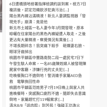
6日遭橋頭地檢署指揮檢調約談到案。檢方7日
複訊後，認定范織欽涉犯貪污治 […]
陽台黑內褲沾滿精液！新北人妻調監視器「發
現兇手」崩潰：竟是他
新北市土城區一名人妻今年3月間發現，原本
晾曬在住家陽台的黑色內褲疑遭人取走，之後
更沾有大量精液，察覺情況有異後 […]
不堪長期碎念！翁突痛下殺手 砸爛妻右臉、
眼球牙齒掉出
桃園市平鎮區中豐路南勢二段一處民宅7日下
午發生駭人命案，一名85歲陳姓婦人被發現陳
屍家中客廳，涉嫌行兇的丈夫犯 […]
吃晚餐胸口不適倒地！警消連手家屬AED急
救 電擊挽回性命
桃園市平鎮區范姓男子7月19日晚上與家人共
進晚餐時，突感胸口劇烈不適，隨即失去意識
倒地。家屬趕忙打119報案求 […]
清水8/8「送肉粽」到芳苑！強碰王功漁火