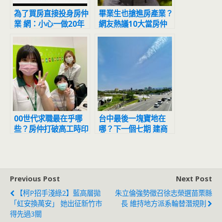
為了買房直接投身房仲
畢業生也搶進房產業？
業 網：小心一做20年
網友熱議10大當房仲
好處！超強誘因是「這
點」
00世代求職最在乎哪
台中最後一塊寶地在
些？房仲打破高工時印
哪？下一個七期 建商
象 祭5項優渥條件搶人
紛紛插旗就怕搶不到
Previous Post
Next Post
【柯P招手淺綠2】藍高層拋
朱立倫強勢徵召徐志榮選苗栗縣
「虹安換萬安」 她出征新竹市
長 維持地方派系輪替潛規則
得先過3關