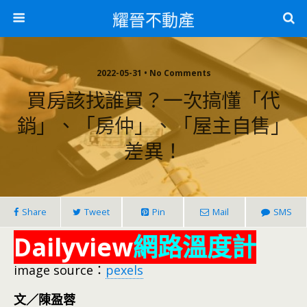
耀晉不動產
2022-05-31 • No Comments
買房該找誰買？一次搞懂「代
銷」、「房仲」、「屋主自售」
差異！
Share
Tweet
Pin
Mail
SMS
Dailyview
網路溫度計
image source：
pexels
文／陳盈蓉