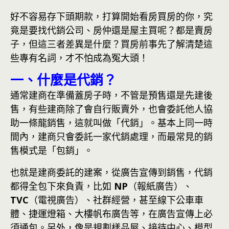
好不容易存下頭期款，打算開始看房買房的你，究
竟是要找代銷公司、房仲還是屋主買呢？都是賣房
子，但這三者差異是什麼？買房前事先了解清楚這
些專有名詞，才不怕成為冤大頭！
一、什麼是代銷？
通常建商在準備蓋房子時，不管是預售還是先建後
售，有些建商除了會自行販賣外，也會委託他人協
助一條龍銷售，這就叫做「代銷」。基本上同一時
間內，建商只會委託一家代銷處理，而最常見的銷
售模式是「包銷」。
也就是建商委託的建案，從廣告宣傳到銷售，代銷
都得全包下來負責，比如
NP
（報紙廣告）、
TVC
（電視廣告）、社群經營，甚至線下公車車
體、捷運燈箱、大樓帆布廣告等，在廣告宣傳上必
須通包。另外，像是規劃樣品屋、接待中心、模型