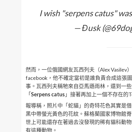
I wish "serpens catus" was 
— Ɖusk (@69do
然而，一位俄國網友瓦西列夫（Alex Vasi
facebook，他不確定當初是誰負責合成
事。瓦西列夫稱牠來自亞馬遜雨林，還到一些
「
Serpens catus
」接著再加上一個不存在的Te
報導稱，照片中「蛇貓」的奇特花色其實是借
黑中帶螢光黃色的花紋。蘇格蘭國家博物館脊椎動物
世上可能還存在著過去沒發現的稀有貓科動物
有這種動物。