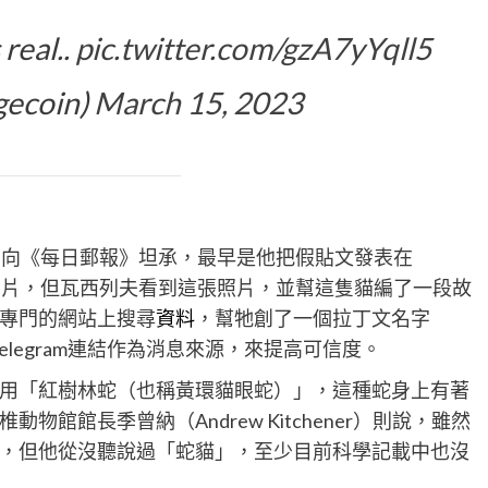
real..
pic.twitter.com/gzA7yYqll5
gecoin)
March 15, 2023
lev）向《每日郵報》坦承，最早是他把假貼文發表在
這張圖片，但瓦西列夫看到這張照片，並幫這隻貓編了一段故
專門的網站上搜尋
資料
，幫牠創了一個拉丁文名字
legram連結作為消息來源，來提高可信度。
用「紅樹林蛇（也稱黃環貓眼蛇）」，這種蛇身上有著
館館長季曾納（Andrew Kitchener）則說，雖然
，但他從沒聽說過「蛇貓」，至少目前科學記載中也沒