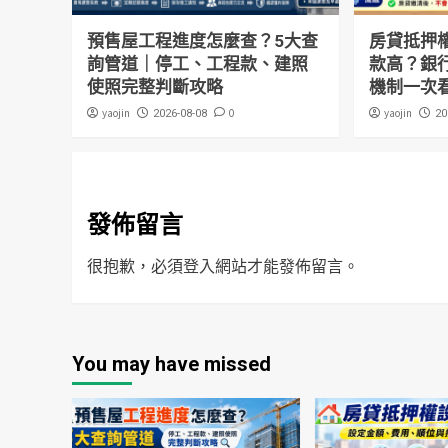
預售屋工程進度怎麼查？5大查
房貸抵押
詢管道｜停工、工程款、建照
款高？銀
使照完整判斷攻略
機制一次
yaojin
0
yaojin
2026-08-08
20
發佈留言
很抱歉，必須
登入
網站才能發佈留言。
You may have missed