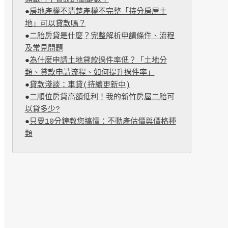
●
房地產權不清楚產權不完整「持分房屋土
地」可以貸款嗎？
●
二胎房貸是什麼？完整解析申請條件、流程
及常見問題
●
為什麼申請土地貸款過件率低？「土地分
類、貸款申請流程、如何提升過件率」
●
貸款淺談：車貸(持續更新中)
●
二順位房貸高額低利！我的新竹房屋二胎可
以貸多少?
●
只要10分鐘教您搞懂：不動產估價與價格種
類