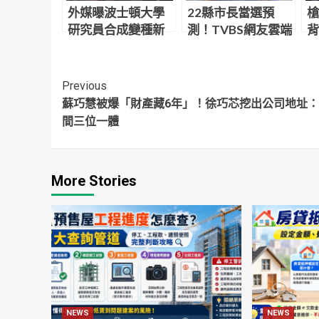
外媒曝波士頓大學
22縣市長當選預
槍
研究員合成變種新
測！TVBS網友雲端
背
冠病毒株 致死率達
投票 六都勝者曝光
本
80%！實驗室回應
員
了
Continue
Previous
蘇巧慧被爆「財產藏6年」！徐巧芯挖出公司地址
Reading
間三位一體
More Stories
NEWS
NEWS