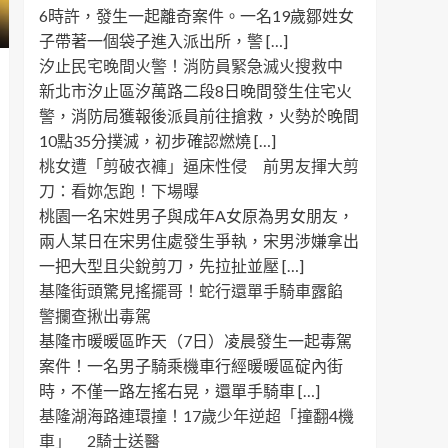
6時許，發生一起離奇案件。一名19歲鄒姓女
子帶著一個袋子進入派出所，警 […]
汐止民宅晚間火警！消防員緊急滅火搜救中
新北市汐止區汐萬路二段8日晚間發生住宅火
警，消防局獲報後派員前往搶救，火勢於晚間
10點35分撲滅，初步確認燃燒 […]
桃女遭「剪破衣褲」逼床性侵 前男友揮大剪
刀：看妳怎跑！下場曝
桃園一名宋姓男子與成年A女原為男女朋友，
兩人某日在宋男住處發生爭執，宋男涉嫌拿出
一把大型且尖銳剪刀，先拉扯並壓 […]
基隆街頭驚見搖擺哥！蛇行還單手騎車露餡
警攔查揪出毒駕
基隆市暖暖區昨天（7日）凌晨發生一起毒駕
案件！一名男子騎乘機車行經暖暖區碇內街
時，不僅一路左搖右晃，還單手騎車 […]
基隆湖海路連環撞！17歲少年逆超「撞翻4機
車」 2騎士送醫