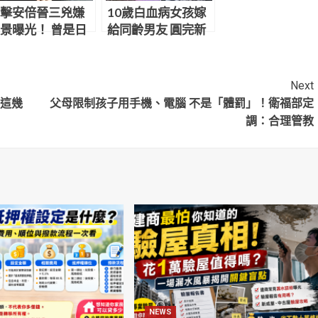
擊安倍晉三兇嫌
10歲白血病女孩嫁
景曝光！ 曾是日
給同齡男友 圓完新
「海上自衛隊
娘夢後過12天…無
」
憾離世
Next
：這幾
父母限制孩子用手機、電腦 不是「體罰」！衛福部定
調：合理管教
NEWS