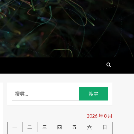
搜
尋
關
鍵
2026 年 8 月
字:
一
二
三
四
五
六
日