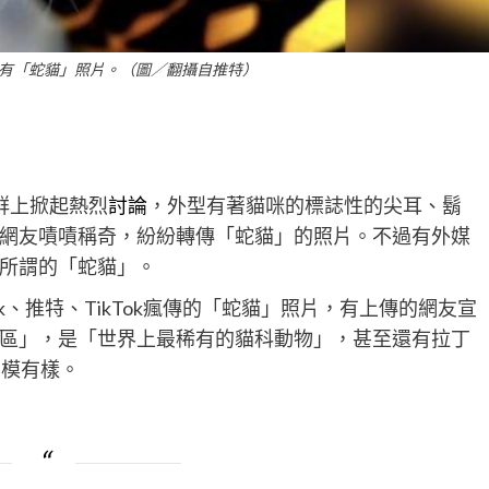
有「蛇貓」照片。（圖／翻攝自推特）
群上掀起熱烈
討論
，外型有著貓咪的標誌性的尖耳、鬍
網友嘖嘖稱奇，紛紛轉傳「蛇貓」的照片。不過有外媒
所謂的「蛇貓」。
k、推特、TikTok瘋傳的「蛇貓」照片，有上傳的網友宣
區」，是「世界上最稀有的貓科動物」，甚至還有拉丁
乎有模有樣。