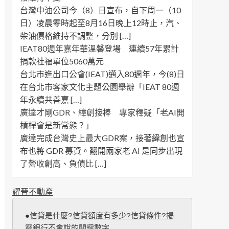
台灣中油公司今（8）日宣布，自下周一（10
日）凌晨零時起至8月16日晚上12時止，汽、
柴油價格維持不調整，分別 […]
IEAT80週年嘉年華溫馨登場 連續57年累計
捐款社福單位5060萬元
台北市進出口公會(IEAT)邁入80週年，今(8)日
在台北市客家文化主題公園舉辦「IEAT 80週
年永續共善嘉 […]
廣達才剛GDR、緯創接棒 專家釋疑「老AI開
槓桿會是新常態？」
廣達完成台灣史上最大GDR案，接著緯創也宣
布也將 GDR 募資。翻開兩家老 AI 是同步出現
了營收創高、負債比 […]
耀晉不動產
●
信貸是什麼?信貸額度有多少?信貸條件?揭
露銀行不會說的關鍵數字