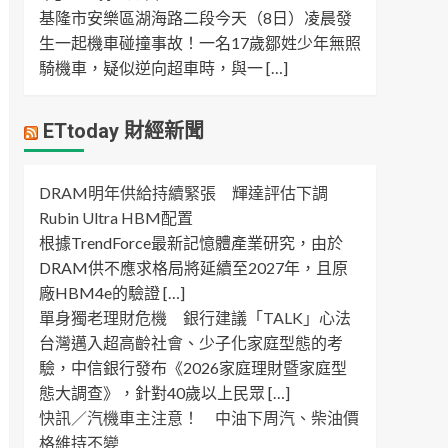
基隆市安樂區湖海路二段今天（8日）凌晨發
生一起機車碰撞事故！一名17歲鄒姓少年無照
騎機車，疑似逆向超車時，與一 […]
ETtoday 財經新聞
DRAM明年供給持續緊張 輝達評估下調
Rubin Ultra HBM配置
根據TrendForce最新記憶體產業研究，由於
DRAM供不應求格局將延續至2027年，且原
廠HBM4e的驗證 […]
單身獨老理財危機 銀行建議「TALK」心法
台灣邁入超高齡社會、少子化家庭型態的考
驗，中信銀行發布《2026家庭理財暨家庭型
態大調查》，針對40歲以上民眾 […]
快訊／汽機車主注意！ 中油下周汽、柴油價
格維持不變