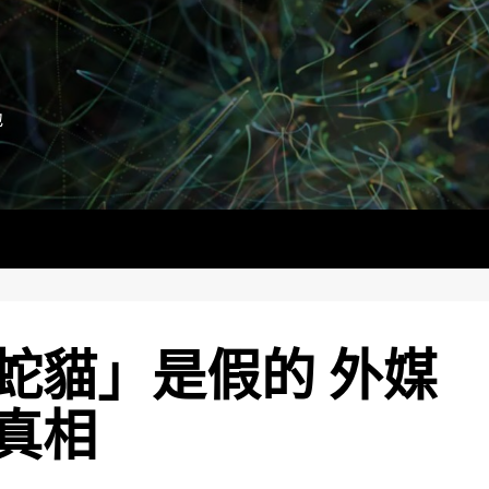
地
蛇貓」是假的 外媒
真相