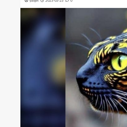
yaojin
2023-03-23
0