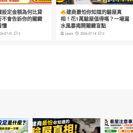
權設定金額為何比貸
建商最怕你知道的驗屋真
行不會告訴你的關鍵
相！花1萬驗屋值得嗎？一場漏
看懂
水風暴揭開關鍵盲點
0
yaojin
0
26-07-31
2026-07-14