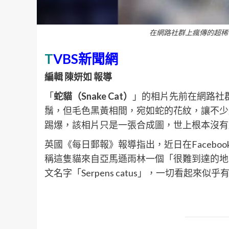
在網路社群上瘋傳的超稀
T
VBS新聞網
編輯 陳妍如 報導
「
蛇貓（Snake Cat）
」的相片先前在網路社
鬚，但毛色黑黃相間，宛如蛇的花紋，讓不少
踢爆，該相片只是一張合成圖，世上根本沒有
英國《每日郵報》報導指出，近日在Faceboo
稱這隻貓來自亞馬遜雨林一個「很難到達的地
文名字「Serpens catus」，一切看起來似