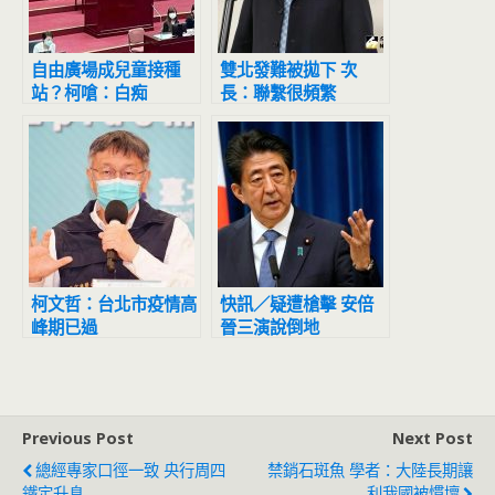
自由廣場成兒童接種
雙北發難被拋下 次
站？柯嗆：白痴
長：聯繫很頻繁
柯文哲：台北市疫情高
快訊／疑遭槍擊 安倍
峰期已過
晉三演說倒地
Previous Post
Next Post
總經專家口徑一致 央行周四
禁銷石斑魚 學者：大陸長期讓
鐵定升息
利我國被慣壞