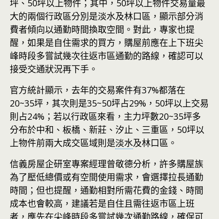
坪、50坪以上物件；其中，50坪以上物件交易量最
大的兩個行政區分別是淡水及林口區，顯示部分消
費者傾向以通勤時間換取空間。對此，專家也提
醒，如果是自住需求的買方，購屋前應在上下班尖
峰時段多嘗試幾次往返市區通勤的路線，確認可以
接受交通狀況再下手。
官方統計顯示，去年的交易案件有37%都落在
20~35坪，其次則是35~50坪占29%，50坪以上交易
則占24%；若以行政區來看，主力坪數20~35坪多
分布於中和、板橋、新莊、汐止、三重區，50坪以
上物件前兩大成交區域則是
淡水
及林口區。
信義房屋企研室專案經理曾敬德分析，許多購屋族
為了壓低總價或有空間使用需求，會選擇拉長通勤
時間；但也提醒，通勤相對所需花費的金錢、時間
成本也會較高，建議若是自住且需往返市區上班
者，應先在尖峰時段多嘗試幾次通勤路線，確保可