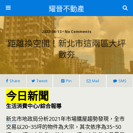
耀晉不動產
2022-06-13 • No Comments
距離換空間！新北市這兩區大坪
數夯
Share
Tweet
Pin
Mail
SMS
今日新聞
生活消費中心/綜合報導
新北
市地政局分析2021年市場購屋趨勢發現，全市
交易以20~35坪的物件為大宗，其次依序為35~50