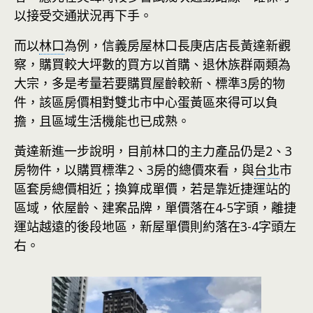
以接受交通狀況再下手。
而以
林口
為例，信義房屋林口長庚店店長黃達新觀
察，購買較大坪數的買方以首購、退休族群兩類為
大宗，多是考量若要購買屋齡較新、標準3房的物
件，該區房價相對雙北市中心蛋黃區來得可以負
擔，且區域生活機能也已成熟。
黃達新進一步說明，目前林口的主力產品仍是2、3
房物件，以購買標準2、3房的總價來看，與
台北
市
區套房總價相近；換算成單價，若是靠近捷運站的
區域，依屋齡、建案品牌，單價落在4-5字頭，離捷
運站越遠的後段地區，新屋單價則約落在3-4字頭左
右。