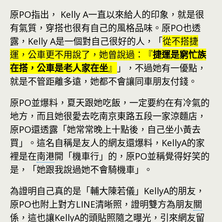
原PO指出， Kelly A一直以來給人的印象，就是很
有氣質，穿搭也很有自己的風格品味。原PO也透
露，Kelly A是一個對自己很好的人，「
從不搭捷
運，公車更不用說了，她曾說過：『
捷運是窮忙族
在搭，公車是老人家在坐
』
」，不過她有一優點，
就是不管距離多遠，她都不會讓同車朋友付錢。
原PO並爆料，夏天跟她吃飯，一定要約在有冷氣的
地方，而且她很愛去吃南京東路五段一家涼麵店，
原PO還透露「她常常晚上十點後，自己坐小黃去
買」。這名自稱是友人的網友還爆料，KellyA的家
裡是在
南港
開「機車行」的，原PO並稱覺得好笑的
是，「她跟我說過她不會騎機車」。
為證明自己真的是「輔大陳若儀」KellyA的朋友，
原PO也附上對方LINE清晰照，證明雙方為朋友
關
係
，這也讓KellyA的頭貼照隨之曝光，引來
網友
留