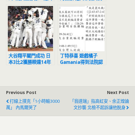
陳若儀」
賴英里投資「騰達航
空」已歇業
大谷翔平關門成功 日
丁特恭喜 遊戲橘子
本3比2獲勝睽違14年
Gamania得到法院認
再稱霸經典賽
證
Previous Post
Next Post
打線上撲克「1小時輸3000
「翁達瑞」指高虹安、余正煌論
萬」 內馬爾哭了
文抄襲 北檢不起訴讓他脫身