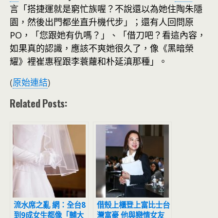
言「搭捷運就是窮忙族喔？不說還以為她住陶朱隱
園，然後出門都坐直升機代步」；還有人回問原
PO，「您跟她有仇嗎？」、「借刀吧？看這內容，
如果真的認識，應該不爽她很久了，像《黑暗榮
耀》裡崔惠程跟李蓑蘿和朴延滇那種」。
(
原始連結
)
Related Posts:
流水席之亂 網：全台8
借殼上櫃登上富比士台
到9成女生都像「輔大
灣富豪 他與戀情女友