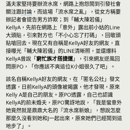
滿夫家堅持要辦流水席，網路上抱怨鬧到引發社會
關注跟
討論
，而這場「流水席之亂」，從女方稱要
辦記者會提告男方詐欺；到「輔大陳若儀」
KellyA，先前在網路上「意外」露出前小姑的Line
大頭貼，引來對方也「不小心忘了打碼」，回敬頭
貼嗆回去。現在又有自稱是KellyA好友的網友，直
接曝光「輔大陳若儀」的LINE清晰照，並還爆料
KellyA曾說「
窮忙族才搭捷運
」，引來網友逆風回
問原PO，「你應該不爽這位K小姐很久了吧」。
該名自稱KellyA好友的網友，在「匿名公社」發文
透露，日前KellyA的頭像被揭露，他才發現，原來
Kelly A是自己的朋友。原PO透露，自己也認識
KellyA的前未婚夫，原PO驚訝地說，「我是蠻意外
她竟然就是鼎鼎大名的『流水席新娘』，想說怎麼
那麼久沒看到她和J一起出來，原來她們已經鬧到這
地步了」。