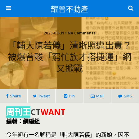
耀晉不動產
2023-03-31 • No Comments
「輔大陳若儀」清晰照遭出賣？
被爆曾酸「窮忙族才搭捷運」網
又掀戰
Share
Tweet
Pin
Mail
SMS
周刊王
CT
WANT
編輯：網編組
今年初有一名號稱是「輔大陳若儀」的新娘，因不