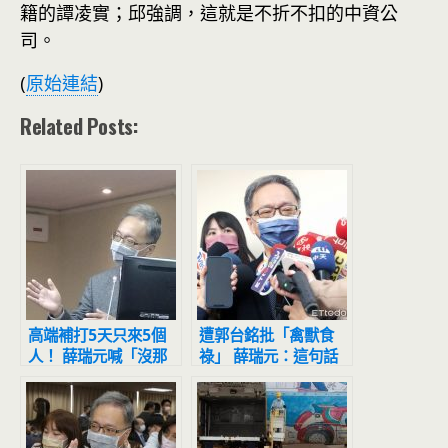
籍的譚凌實；邱強調，這就是不折不扣的中資公
司。
(
原始連結
)
Related Posts:
高端補打5天只來5個
遭郭台銘批「禽獸食
人！ 薛瑞元喊「沒那
祿」 薛瑞元：這句話
麼多需要」不會補助赴
重了點「沒catch到我
日PCR
本意」