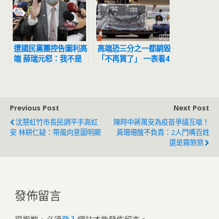
遭國民黨團控告圖利高
高端恐三分之一都銷毀
端 薛瑞元怒：我不是
「不再買了」 一表看4
任人欺負的公務員 和
品牌新冠疫苗銷毀多少
李德維肯定有一人會抓
劑
去關
Previous Post
Next Post
沈慧虹竹市長民調平手高虹
陳時中蔣萬安為疫苗爭議互嗆！
安 林耕仁疑：帶風向意圖明顯
黃珊珊酸不負責：2人鬥嘴百姓
還是霧煞煞
發佈留言