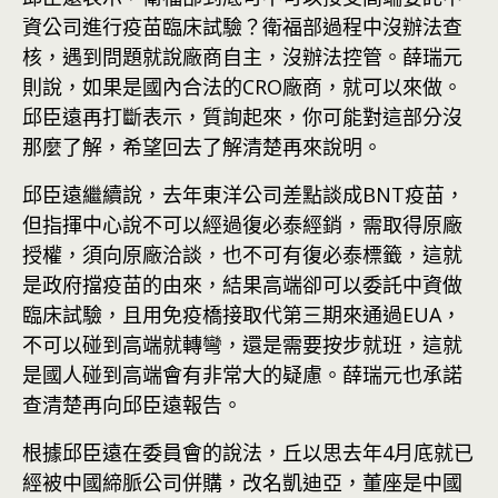
資公司進行疫苗臨床試驗？衛福部過程中沒辦法查
核，遇到問題就說廠商自主，沒辦法控管。薛瑞元
則說，如果是國內合法的CRO廠商，就可以來做。
邱臣遠再打斷表示，質詢起來，你可能對這部分沒
那麼了解，希望回去了解清楚再來說明。
邱臣遠繼續說，去年東洋公司差點談成BNT疫苗，
但指揮中心說不可以經過復必泰經銷，需取得原廠
授權，須向原廠洽談，也不可有復必泰標籤，這就
是政府擋疫苗的由來，結果高端卻可以委託中資做
臨床試驗，且用免疫橋接取代第三期來通過EUA，
不可以碰到高端就轉彎，還是需要按步就班，這就
是國人碰到高端會有非常大的疑慮。薛瑞元也承諾
查清楚再向邱臣遠報告。
根據邱臣遠在委員會的說法，丘以思去年4月底就已
經被中國締脈公司併購，改名凱迪亞，董座是中國