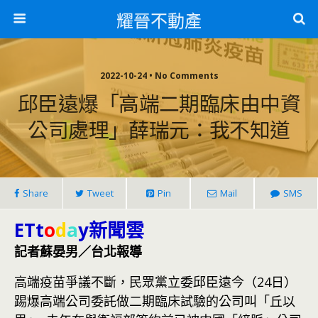
耀晉不動產
2022-10-24 • No Comments
邱臣遠爆「高端二期臨床由中資
公司處理」薛瑞元：我不知道
Share
Tweet
Pin
Mail
SMS
ETt
o
d
a
y新聞雲
記者蘇晏男／台北報導
高端疫苗爭議不斷，民眾黨立委邱臣遠今（24日）
踢爆高端公司委託做二期臨床試驗的公司叫「丘以