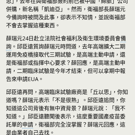
思｣，去年在與衛福部簽約前已被中國「締脈」公司
併購，新名稱「凱迪亞」。然而，衛福部長薛瑞元
今備詢時被問及此事，卻表示不知情，並說衛福部
不會去掌握這種東西。
薛瑞元24日赴立法院社會福利及衛生環境委員會
備
詢
。邱臣遠質詢薛瑞元時問道，去年高端擴大二期
運用免疫橋接取代三期試驗，是高端主動申請，還
是衛福部或指揮中心要求？薛回應，是高端主動申
請，二期臨床試驗是今年才結束，但可以拿期中報
告來申請EUA。
邱臣遠再問，高端臨床試驗廠商是「丘以思｣，你知
道嗎？薛瑞元表示「不是很熟」。邱臣遠追問，你
知道這公司背後有無中資背景？薛瑞元說：「我不
知道。」邱臣遠聽聞後表示，這麼重要國產疫苗委
託單的
申請
，衛福部完全沒掌握？薛瑞元回應，這
是由業者自己去找。