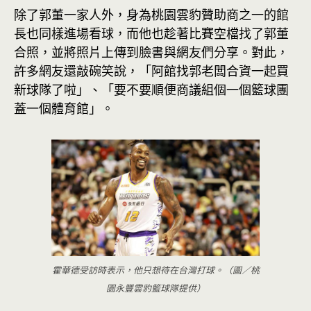
除了郭董一家人外，身為桃園雲豹贊助商之一的館
長也同樣進場看球，而他也趁著比賽空檔找了郭董
合照，並將照片上傳到臉書與網友們分享。對此，
許多網友還敲碗笑說，「阿館找郭老闆合資一起買
新球隊了啦」、「要不要順便商議組個一個籃球團
蓋一個體育館」。
霍華德受訪時表示，他只想待在台灣打球。（圖／桃
園永豐雲豹籃球隊提供）