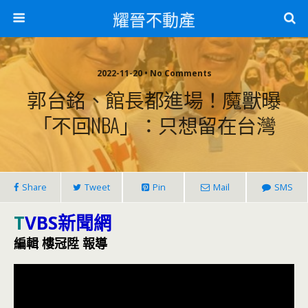
耀晉不動產
2022-11-20 • No Comments
郭台銘、館長都進場！魔獸曝
「不回NBA」：只想留在台灣
Share
Tweet
Pin
Mail
SMS
T
VBS新聞網
編輯 樓冠陞 報導