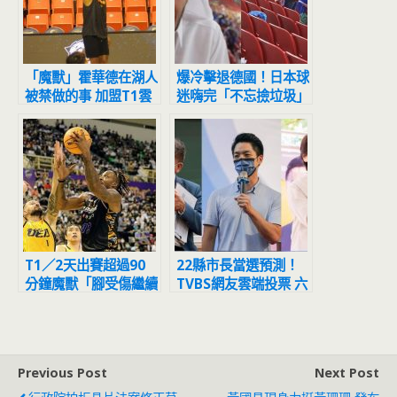
「魔獸」霍華德在湖人
爆冷擊退德國！日本球
被禁做的事 加盟T1雲
迷嗨完「不忘撿垃圾」
豹後解鎖了
外媒讚：完美的客人
T1／2天出賽超過90
22縣市長當選預測！
分鐘魔獸「腳受傷繼續
TVBS網友雲端投票 六
拚」 教練說話了
都勝者曝光
Previous Post
Next Post