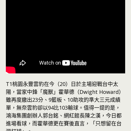
T1桃園永豐雲豹在今（20）日於主場迎戰台中太
陽，當家中鋒「魔獸」霍華德（Dwight Howard）
雖再度繳出23分、9籃板、10助攻的準大三元成績
單，無奈雲豹卻以94比103輸球。值得一提的是，
鴻海集團創辦人郭台銘、網紅館長陳之漢，今日都
進場看球，而霍華德更在賽後直言，「只想留在台