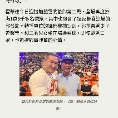
灣打球」。
霍華德今日迎接加盟雲豹後的第二戰，全場再度擠
滿1萬5千多名觀眾，其中也包含了攜家帶眷進場的
郭台銘。轉播單位的攝影機捕捉到，郭董帶著妻子
曾馨瑩、和三名兒女坐在場邊看球，即使戴著口
罩，也難掩郭董興奮的心情。
郭台銘與館長都到現場看球。（圖／翻攝自飆悍臉
書）