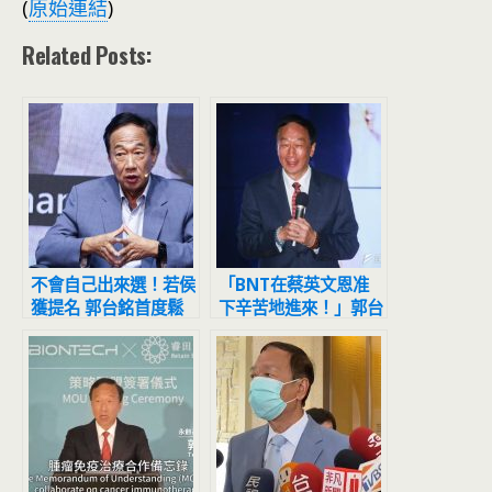
(
原始連結
)
Related Posts:
不會自己出來選！若侯
「BNT在蔡英文恩准
獲提名 郭台銘首度鬆
下辛苦地進來！」郭台
口：會和他組最強團隊
銘批當局沒把人命視為
第一優先