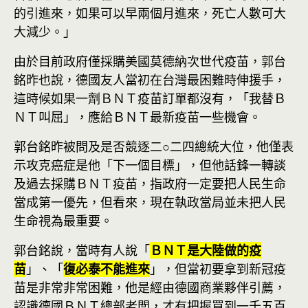
的引進來，如果可以早兩個月進來，死亡人數可大
大減少。」
由於目前政府僅採購美國莫德納次世代疫苗，郭台
銘昨也說，德國友人當初在台灣最困難時伸援手，
這時候如果一劑ＢＮＴ疫苗訂單都沒有，「我替Ｂ
ＮＴ叫屈」，應給ＢＮＴ最新疫苗一些機會。
郭台銘昨被問及是否競逐二○二四總統大位，他僅表
示攻克癌症是他「下一個目標」，但他話鋒一轉談
及過去採購ＢＮＴ疫苗，指政府一定要把人民生命
當成第一優先，但看來，現在執政當局並未把人民
生命視為最重要。
郭台銘說，當時有人說「
ＢＮＴ是大陸做的疫
苗
」、「
復必泰不能進來
」，但當初要拿到新冠疫
苗是非常非常困難，他是經由德國商業夥伴引薦，
認識德國ＢＮＴ總部老闆，才有把握買到一千五百