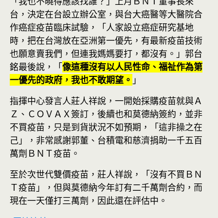
「我也不曉得應該找誰？」上月ＢＮＴ董事長來
台，決定在台設立辦公室，與台大癌醫等大醫院合
作癌症疫苗臨床試驗，「人家設立癌症研究基地
時，把在台灣放在亞洲第一優先，有最新疫苗技術
也願意賣我們，但連我媽媽要打，都沒有。」郭台
銘最後說，「
像這種沒有以人民性命、福祉作為第
一優先的政府，我也不敢期望。
」
指揮中心發言人莊人祥說，一開始採購疫苗就與Ａ
Ｚ、ＣＯＶＡＸ簽訂，後續也和莫德納簽約，並非
不買疫苗，只是到貨狀況不如預期，「這非操之在
己」，非常感謝郭董、台積電和慈濟捐助一千五百
萬劑ＢＮＴ疫苗。
至於次世代雙價疫苗，莊人祥說，「沒有不買ＢＮ
Ｔ疫苗」，但與莫德納今年訂有二千萬劑合約，而
現在一天僅打三萬劑，因此還在評估中。