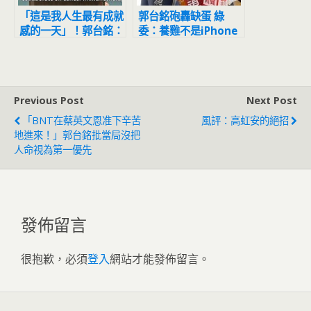
「這是我人生最有成就
郭台銘砲轟缺蛋 綠
感的一天」！郭台銘：
委：養雞不是iPhone
得到BNT信任是台灣
生產線
的驕傲
Previous Post
Next Post
「BNT在蔡英文恩准下辛苦
風評：高虹安的絕招
地進來！」郭台銘批當局沒把
人命視為第一優先
發佈留言
很抱歉，必須
登入
網站才能發佈留言。