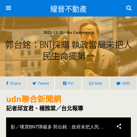
耀晉不動產
2022-12-20 • No Comments
郭台銘：BNT採購 執政當局未把人
民生命擺第一
Share
Tweet
Pin
Mail
SMS
udn聯合新聞網
記者邱宜君、楊雅棠／台北報導