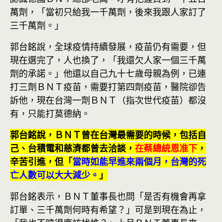
萬劑，「當初只給我一千萬劑，後來我跟人家訂了
三千萬劑。」
郭台銘說，全球疫情持續發展，疫苗仍有需要，但
現在選完了，人也換了，「我還欠人家一個三千萬
劑的承諾。」他還以自己九十七歲母親為例，已連
打三劑ＢＮＴ疫苗，需要打第四劑疫苗，醫院卻告
訴他，現在台灣一劑ＢＮＴ（指次世代疫苗）都沒
有，只能打莫德納。
郭台銘說，ＢＮＴ曾在台灣最需要的時候，包括自
己、台積電和慈濟都曾去洽談，
在蔡總統恩准下
，
辛苦引進，但「
當時如能早進來兩個月，台灣的死
亡人數可以大大減少。
」
郭台銘表示，ＢＮＴ董事長也問「是否有機會再拿
訂單、三千萬劑何時有希望？」可是到現在為止，