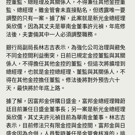
控董監、總經理及其關係人，不得兼任其他金控董
監、總經理，雖金管會未直接點名，但透露唯一要
調整的只有一案。據了解，此案就是
新光
金總經理
吳欣儒，因為其丈夫是華南金董事許元禎，年底修
法後，夫妻倆其中一人必須調整職務。
銀行
局副局長林志吉表示，為強化公司治理與避免
不同金控間利益衝突，日前已規定金控董監與其關
係人，不得擔任其他金控的董監，但這次將擴增到
總經理，也就是金控總經理、董監與其關係人，不
得在其他金控擔任董監。修法後將對外預告六十
天，最快將於年底上路。
據了解，因富邦金併購日盛金，富邦金總經理韓蔚
廷目前兼任日盛金董事長；另一案是
新光
金總經理
吳欣儒，其丈夫許元禎目前為華南金董事。林志吉
表示，目前修法只有限金控與金控間，富邦金與日
盛金因為合併，人員暫時兼任是金管會核准的，排