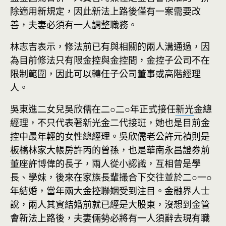
除適用新規定，因此新法上路後僅有一案需要改
善，夫妻必須有一人調整職務。
林志吉表示，修法前已有與相關的兩人溝通過，因
為目前修法只有限金控與金控間，金控子公司不在
限制範圍，因此可以轉任子公司董事或高階經理
人。
吳東進二女兒吳欣儒在二○二○年正式接任
新光
金總
經理，不只代表著新光金二代接班，她也是目前金
控中最年輕的女性總經理。吳欣儒老公許元禎則是
板橋
林家大帳房許丙的曾孫，也是華南永昌證券前
董座許博偉的長子，兩人從小認識，互相曾是學
長、學妹，後來在家族長輩撮合下交往並於二○一○
年結婚，當年兩大金控聯姻受到注目。
金融
界人士
說，兩人其實結婚前就已經是大股東，沒想到金管
會新法上路後，夫妻倆勢必將有一人須辭去現有職